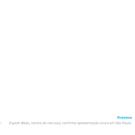
Próximo
TIM volta ao cenário musical de São Paulo e inaugura novo palco do Coala Festival
Erykah Badu, rainha do neo-soul, confirma apresentação única em São Paulo