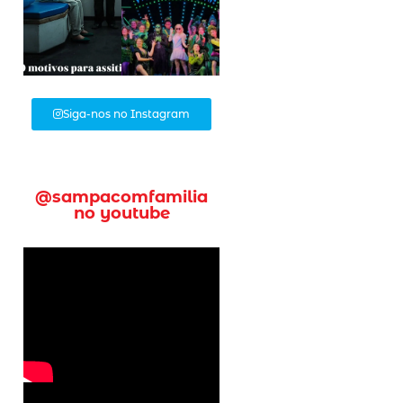
Siga-nos no Instagram
@sampacomfamilia
no youtube