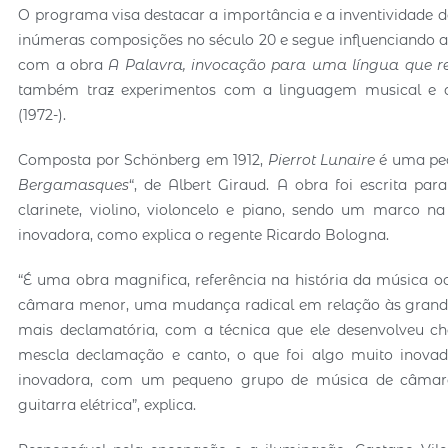
O programa visa destacar a importância e a inventividade da
inúmeras composições no século 20 e segue influenciando a m
com a obra
A Palavra, invocação para uma língua que re
também traz experimentos com a linguagem musical e apr
(1972-).
Composta por Schönberg em 1912,
Pierrot Lunaire
é uma peç
Bergamasques
“, de Albert Giraud. A obra foi escrita p
clarinete, violino, violoncelo e piano, sendo um marco na
inovadora, como explica o regente Ricardo Bologna.
“É uma obra magnifica, referência na história da música o
câmara menor, uma mudança radical em relação às grandes 
mais declamatória, com a técnica que ele desenvolveu 
mescla declamação e canto, o que foi algo muito inova
inovadora, com um pequeno grupo de música de câmara
guitarra elétrica”, explica.