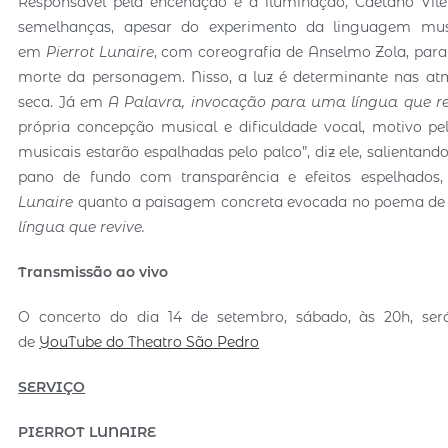
Responsável pela encenação e a iluminação, Caetano Vil
semelhanças, apesar do experimento da linguagem music
em
Pierrot Lunaire
, com coreografia de Anselmo Zola, para
morte da personagem. Nisso, a luz é determinante nas at
seca. Já em
A Palavra, invocação para uma língua que re
própria concepção musical e dificuldade vocal, motivo p
musicais estarão espalhadas pelo palco”, diz ele, salient
pano de fundo com transparência e efeitos espelhados,
Lunaire
quanto a paisagem concreta evocada no poema de
língua que revive.
Transmissão ao vivo
O concerto do dia 14 de setembro, sábado, às 20h, ser
de
YouTube do Theatro São Pedro
SERVIÇO
PIERROT LUNAIRE