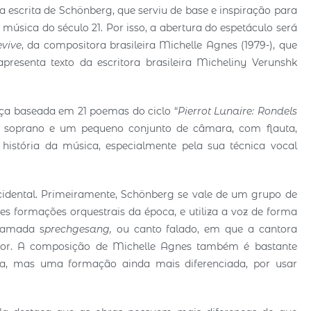
 escrita de Schönberg, que serviu de base e inspiração para
úsica do século 21. Por isso, a abertura do espetáculo será
vive
, da compositora brasileira Michelle Agnes (1979-), que
esenta texto da escritora brasileira Micheliny Verunshk
a baseada em 21 poemas do ciclo “
Pierrot Lunaire: Rondels
ara soprano e um pequeno conjunto de câmara, com flauta,
 história da música, especialmente pela sua técnica vocal
cidental. Primeiramente, Schönberg se vale de um grupo de
formações orquestrais da época, e utiliza a voz de forma
chamada s
prechgesang,
ou canto falado, em que a cantora
dor. A composição de Michelle Agnes também é bastante
, mas uma formação ainda mais diferenciada, por usar