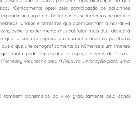
ela destaca que as obras possuem mais diferenças do que
al. “Cenicamente optei pela participação de bailarinos
 expandir no corpo dos bailarinos os sentimentos de amor e
mosferas lunares e terrestres que acompanham a narrativa
vive
, deixei o experimento musical falar mais alto, devido à
elo qual a cantora seguirá um caminho onde as partituras
ando que o que une cenograficamente os números é um imenso
 que tanto pode representar o espaço sideral de
Pierrot
 Micheliny Verunschk para
A Palavra
, invocação para uma
á também transmitido ao vivo gratuitamente pelo canal