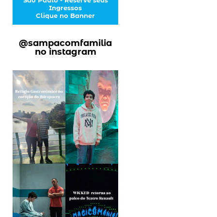
Ingressos
Clique no Banner
@sampacomfamilia
no instagram