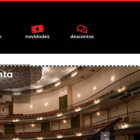
m
novidades
descontos
nta