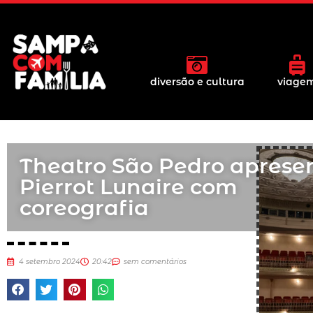
diversão e cultura
viage
Theatro São Pedro aprese
Pierrot Lunaire com
coreografia
4 setembro 2024
20:42
sem comentários