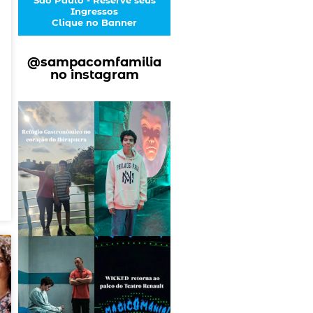
Ingressos
Clique no Banner
@sampacomfamilia
no instagram