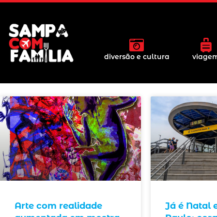
diversão e cultura
viage
Arte com realidade
Já é Natal