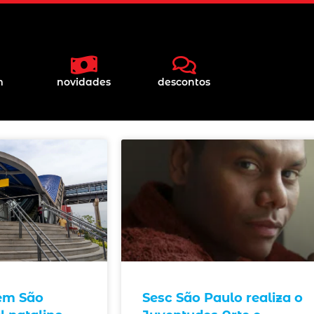
m
novidades
descontos
 em São
Sesc São Paulo realiza o