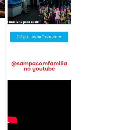
Siga-nos no Instagram
@sampacomfamilia
no youtube