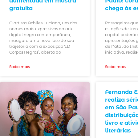
aumentada em mostra
Paulo: cora
gratuita
chega às e
O artista Achiles Luciano, um dos
Passageiros que
nomes mais expressivos da arte
estações de tre
digital negra contemporânea,
capital poderã
inaugura uma nova fase de sua
apresentações g
trajetória com a exposição ‘ID
de Natal do Inst
Corpos Negros’, aberta ao
iniciativa, reali
Saiba mais
Saiba mais
Fernanda 
realiza sér
em São Pa
distribuiçã
livro e ativ
literárias