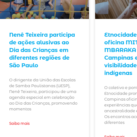
Nenê Teixeira participa
Etnocidade 
de ações alusivas ao
oficina M
Dia das Crianças em
MBARAKA
diferentes regiões de
Campinas 
São Paulo
visibilidad
indígenas
O dirigente da União das Escolas
de Samba Paulistanas (UESP),
O coletivo e pon
Nenê Teixeira, participou de uma
Etnocidade pr
agenda especial em celebração
Campinas ofici
ao Dia das Crianças, promovendo
experiências q
momentos
ancestralidade e
Os encontros a
diferentes
Saiba mais
Saiba mais