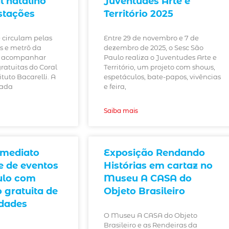
l natalino
Juventudes Arte e
stações
Território 2025
 circulam pelas
Entre 29 de novembro e 7 de
ns e metrô da
dezembro de 2025, o Sesc São
o acompanhar
Paulo realiza o Juventudes Arte e
ratuitas do Coral
Território, um projeto com shows,
ituto Bacarelli. A
espetáculos, bate-papos, vivências
zada
e feira,
Saiba mais
Emediato
Exposição Rendando
ie de eventos
Histórias em cartaz no
ulo com
Museu A CASA do
o gratuita de
Objeto Brasileiro
idades
O Museu A CASA do Objeto
Brasileiro e as Rendeiras da