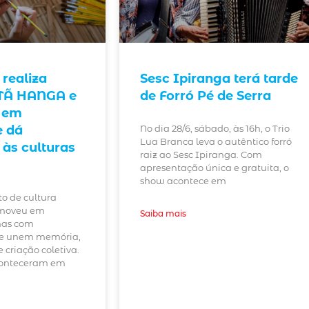
realiza
Sesc Ipiranga terá tarde
ITÃ HANGA e
de Forró Pé de Serra
 em
e dá
No dia 28/6, sábado, às 16h, o Trio
Lua Branca leva o autêntico forró
e às culturas
raiz ao Sesc Ipiranga. Com
apresentação única e gratuita, o
show acontece em
to de cultura
omoveu em
Saiba mais
nas com
ue unem memória,
 criação coletiva.
conteceram em