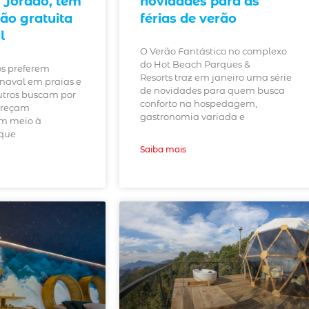
Jordão, tem
novidades para as
o gratuita
férias de verão
l
O Verão Fantástico no complexo
do Hot Beach Parques &
s preferem
Resorts traz em janeiro uma série
rnaval em praias e
de novidades para quem busca
outros buscam por
conforto na hospedagem,
ereçam
gastronomia variada e
em meio à
rque
Saiba mais