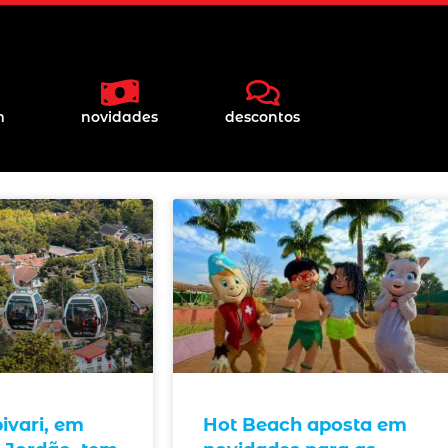
m
novidades
descontos
ivari, em
Hot Beach aposta em