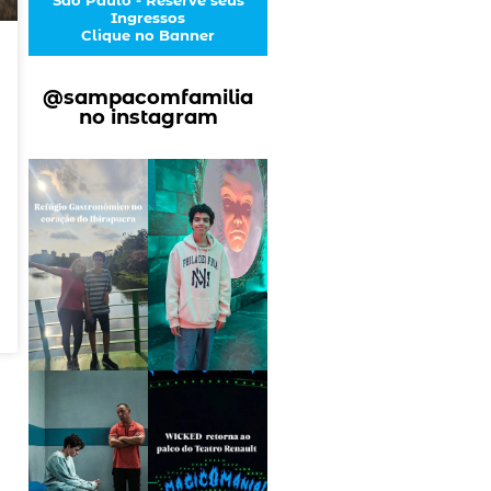
Ingressos
Clique no Banner
@sampacomfamilia
no instagram