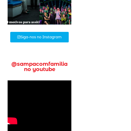
Siga-nos no Instagram
@sampacomfamilia
no youtube