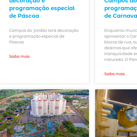
decoração e
Campos do 
programação especial
programaçã
de Páscoa
de Carnava
Campos do Jordão terá decoração
Enquanto muito
e programação especial de
aproveitar o Ca
Páscoa
blocos de rua, 
destinos que of
tranquilidade 
Saiba mais
natureza. O Pa
Saiba mais