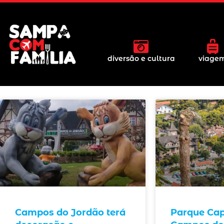
diversão e cultura
viage
Campos do Jordão terá
Parque Cap