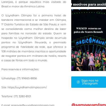
Laranjais, o parque aquático mais visitado do
Brasil e maior da América Latina.
O Wyndham Olímpia foi o primeiro hotel de
bandeira internacional a se instalar em Olímpia,
1º Distrito Turístico do Estado de São Paulo, e vem
se consolidando como melhor destino de lazer
para famílias no noroeste do estado. Quem se
hospeda no Wyndham Olímpia ainda acumula
pontos no Wyndham Rewards, o premiado
programa de fidelidade da rede, que oferece a
108 milhões de membros inscritos a oportunidade
de resgatar pontos em milhares de hotéis, resorts
e casas de férias em todo o mundo.
Para reservas e informações:
WhatsApp: (17) 99665-8856
Siga-nos no
Instagram
Site: https://wyndhamolimpia.com/
Telefone: (17) 3280-8101
@sampacomfam
E-mail: reservas@wyndhamolimpia.com