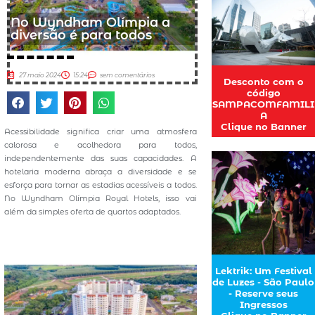
No Wyndham Olímpia a
diversão é para todos
27 maio 2024
15:24
sem comentários
Desconto com o
código
SAMPACOMFAMILI
A
Clique no Banner
Acessibilidade significa criar uma atmosfera
calorosa e acolhedora para todos,
independentemente das suas capacidades. A
hotelaria moderna abraça a diversidade e se
esforça para tornar as estadias acessíveis a todos.
No Wyndham Olímpia Royal Hotels, isso vai
além da simples oferta de quartos adaptados.
Lektrik: Um Festival
de Luzes - São Paulo
- Reserve seus
Ingressos