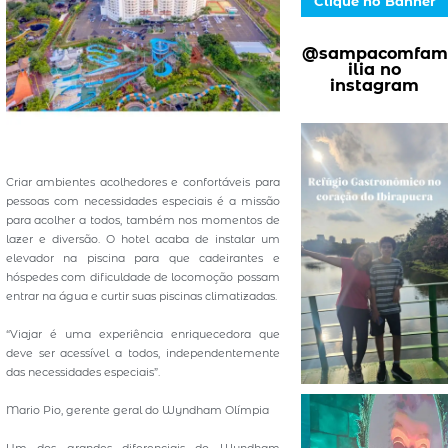
Clique no Banner
@sampacomfam
ilia no
instagram
Criar ambientes acolhedores e confortáveis para
pessoas com necessidades especiais é a missão
para acolher a todos, também nos momentos de
lazer e diversão. O hotel acaba de instalar um
elevador na piscina para que cadeirantes e
hóspedes com dificuldade de locomoção possam
entrar na água e curtir suas piscinas climatizadas.
“Viajar é uma experiência enriquecedora que
deve ser acessível a todos, independentemente
das necessidades especiais”.
Mario Pio, gerente geral do Wyndham Olímpia