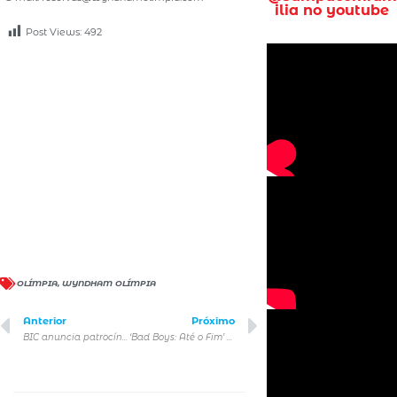
ilia no youtube
Post Views:
492
OLÍMPIA
,
WYNDHAM OLÍMPIA
Anterior
Próximo
BIC anuncia patrocínio à exposição Pegadas do Pequeno Príncipe
‘Bad Boys: Até o Fim’ estreia 6 de junho nos cinemas do Brasil