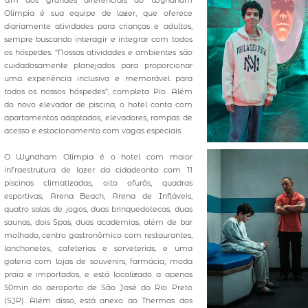
Um dos grandes diferenciais do Wyndham
Olímpia é sua equipe de lazer, que oferece
diariamente atividades para crianças e adultos,
sempre buscando interagir e integrar com todos
os hóspedes. “Nossas atividades e ambientes são
cuidadosamente planejados para proporcionar
uma experiência inclusiva e memorável para
todos os nossos hóspedes”, completa Pio. Além
do novo elevador de piscina, o hotel conta com
apartamentos adaptados, elevadores, rampas de
acesso e estacionamento com vagas especiais.
O Wyndham Olímpia é o hotel com maior
infraestrutura de lazer da cidadeonta com 11
piscinas climatizadas, oito ofurôs, quadras
esportivas, Arena Beach, Arena de Infláveis,
quatro salas de jogos, duas brinquedotecas, duas
saunas, dois Spas, duas academias, além de bar
molhado, centro gastronômico com restaurantes,
lanchonetes, cafeterias e sorveterias, e uma
galeria com lojas de souvenirs, farmácia, moda
praia e importados, e está localizado a apenas
50min do aeroporto de São José do Rio Preto
(SJP). Além disso, está anexo ao Thermas dos