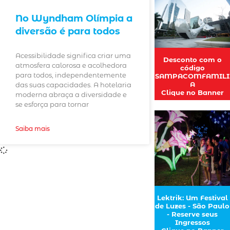
No Wyndham Olímpia a
diversão é para todos
Acessibilidade significa criar uma
Desconto com o
atmosfera calorosa e acolhedora
código
para todos, independentemente
SAMPACOMFAMILI
A
das suas capacidades. A hotelaria
Clique no Banner
moderna abraça a diversidade e
se esforça para tornar
Saiba mais
Lektrik: Um Festival
de Luzes - São Paulo
- Reserve seus
Ingressos