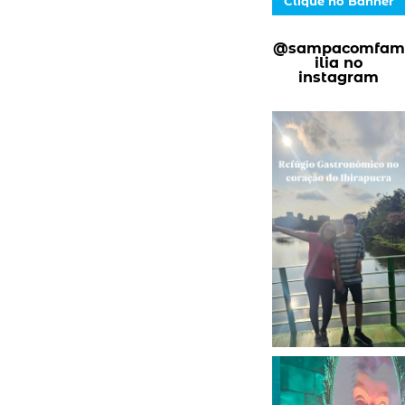
Clique no Banner
@sampacomfam
ilia no
instagram