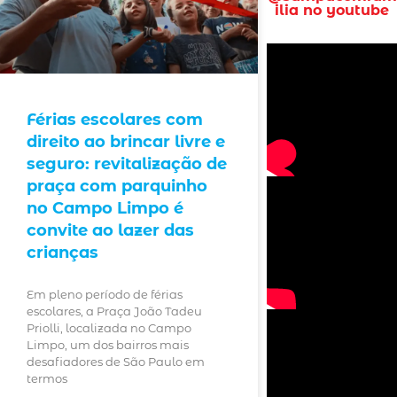
ilia no youtube
Férias escolares com
direito ao brincar livre e
seguro: revitalização de
praça com parquinho
no Campo Limpo é
convite ao lazer das
crianças
Em pleno período de férias
escolares, a Praça João Tadeu
Priolli, localizada no Campo
Limpo, um dos bairros mais
desafiadores de São Paulo em
termos