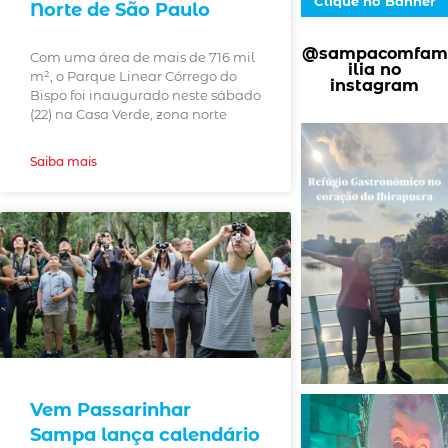
Clique no Banner
Norte de São Paulo
@sampacomfam
Com uma área de mais de 716 mil
ilia no
m², o Parque Linear Córrego do
instagram
Bispo foi inaugurado neste sábado
(22) na Casa Verde, zona norte
Saiba mais
Vem Passarinhar
Sampa lança calendário