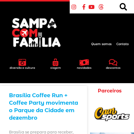
Quem somos
Contato
diversão e cultura
viagem
novidades
descontos
Parceiros
Brasília Coffee Run +
Coffee Party movimenta
o Parque da Cidade em
dezembro
Brasília se prepara para receber,