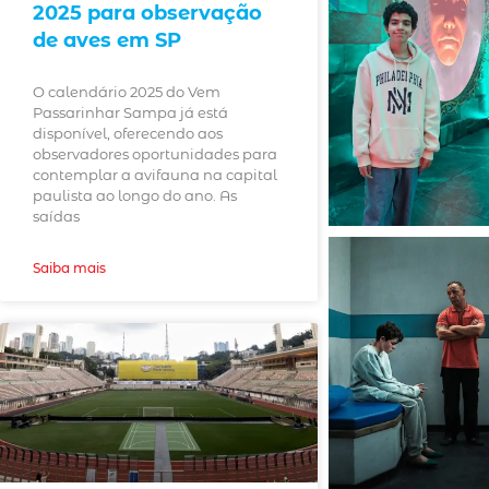
2025 para observação
de aves em SP
O calendário 2025 do Vem
Passarinhar Sampa já está
disponível, oferecendo aos
observadores oportunidades para
contemplar a avifauna na capital
paulista ao longo do ano. As
saídas
Saiba mais