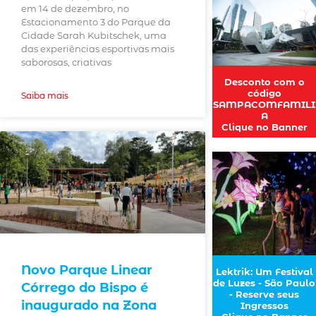
em 14 de dezembro, no
Estacionamento 3 do Parque da
Cidade Sarah Kubitschek, uma
das experiências esportivas mais
saborosas, criativas
Desconto com o
código
Saiba mais
SAMPACOMFAMILI
A
Clique no Banner
Novo Parque Linear
Lektrik: Um Festival
de Luzes - São Paulo
Córrego do Bispo é
- Reserve seus
inaugurado na Zona
Ingressos