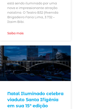
está sendo iluminado por uma
nova e impressionante atração
natalina. O Teatro B32 (Avenida
Brigadeiro Faria Lima, 3.732 –
Itaim Bibi.
Saiba mais
Natal Iluminado celebra
viaduto Santa Ifigênia
em sua 15ª edição