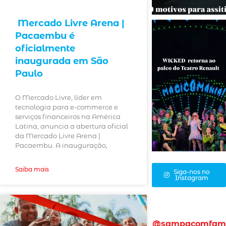
Mercado Livre Arena |
Pacaembu é
oficialmente
inaugurada em São
Paulo
O Mercado Livre, líder em
tecnologia para e-commerce e
serviços financeiros na América
Latina, anuncia a abertura oficial
da Mercado Livre Arena |
Pacaembu. A inauguração,
Saiba mais
Siga-nos no
Instagram
@sampacomfam