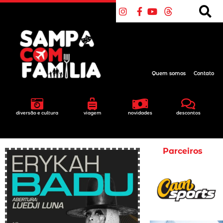
Quem somos
Contato
diversão e cultura
viagem
novidades
descontos
Parceiros