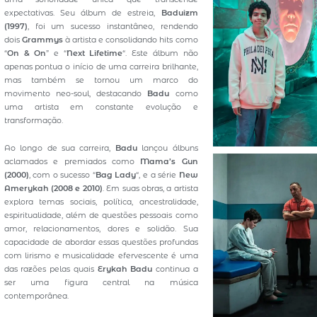
expectativas. Seu álbum de estreia,
Baduizm
(1997)
, foi um sucesso instantâneo, rendendo
dois
Grammys
à artista e consolidando hits como
“
On & On
” e “
Next Lifetime
“. Este álbum não
apenas pontua o início de uma carreira brilhante,
mas também se tornou um marco do
movimento neo-soul, destacando
Badu
como
uma artista em constante evolução e
transformação.
Ao longo de sua carreira,
Badu
lançou álbuns
aclamados e premiados como
Mama’s Gun
(2000)
, com o sucesso “
Bag Lady
“, e a série
New
Amerykah (2008 e 2010)
. Em suas obras, a artista
explora temas sociais, política, ancestralidade,
espiritualidade, além de questões pessoais como
amor, relacionamentos, dores e solidão. Sua
capacidade de abordar essas questões profundas
com lirismo e musicalidade efervescente é uma
das razões pelas quais
Erykah Badu
continua a
ser uma figura central na música
contemporânea.