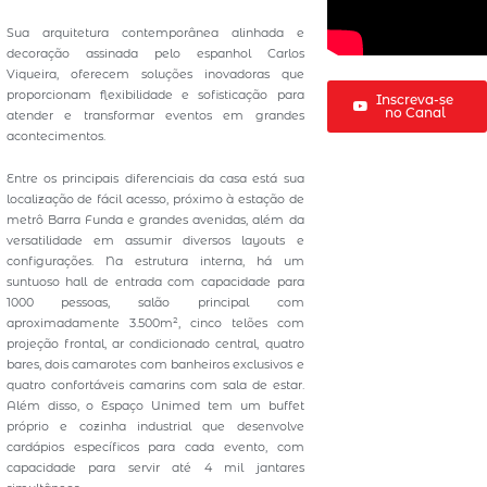
Sua arquitetura contemporânea alinhada e
decoração assinada pelo espanhol Carlos
Viqueira, oferecem soluções inovadoras que
proporcionam flexibilidade e sofisticação para
Inscreva-se
no Canal
atender e transformar eventos em grandes
acontecimentos.
Entre os principais diferenciais da casa está sua
localização de fácil acesso, próximo à estação de
metrô Barra Funda e grandes avenidas, além da
versatilidade em assumir diversos layouts e
configurações. Na estrutura interna, há um
suntuoso hall de entrada com capacidade para
1000 pessoas, salão principal com
aproximadamente 3.500m², cinco telões com
projeção frontal, ar condicionado central, quatro
bares, dois camarotes com banheiros exclusivos e
quatro confortáveis camarins com sala de estar.
Além disso, o Espaço Unimed tem um buffet
próprio e cozinha industrial que desenvolve
cardápios específicos para cada evento, com
capacidade para servir até 4 mil jantares