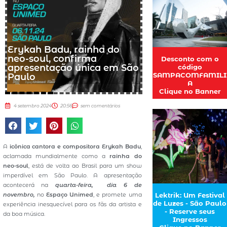
Erykah Badu, rainha do
neo-soul, confirma
Desconto com o
apresentação única em São
código
SAMPACOMFAMILI
Paulo
A
Clique no Banner
4 setembro 2024
20:56
sem comentários
A
icônica cantora e compositora Erykah Badu
,
aclamada mundialmente como a
rainha do
neo-soul
, está de volta ao Brasil para um show
imperdível em São Paulo. A apresentação
acontecerá na
quarta-feira, dia 6 de
novembro,
no
Espaço Unimed
, e promete uma
Lektrik: Um Festival
de Luzes - São Paulo
experiência inesquecível para os fãs da artista e
- Reserve seus
da boa música.
Ingressos