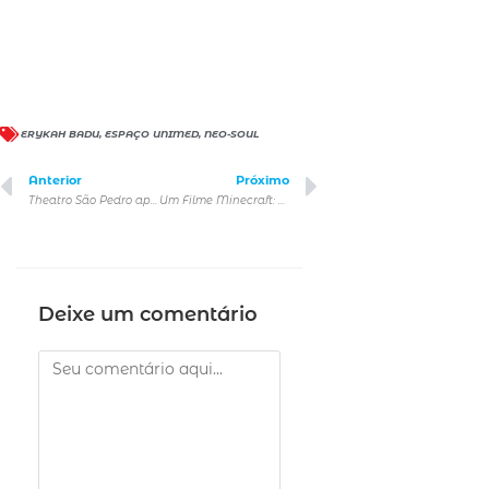
ERYKAH BADU
,
ESPAÇO UNIMED
,
NEO-SOUL
Anterior
Próximo
Theatro São Pedro apresenta Pierrot Lunaire com coreografia
Um Filme Minecraft: Warner Bros. divulga primeiro teaser trailer do live-action protagonizado por Jason Momoa e Jack Black
Deixe um comentário