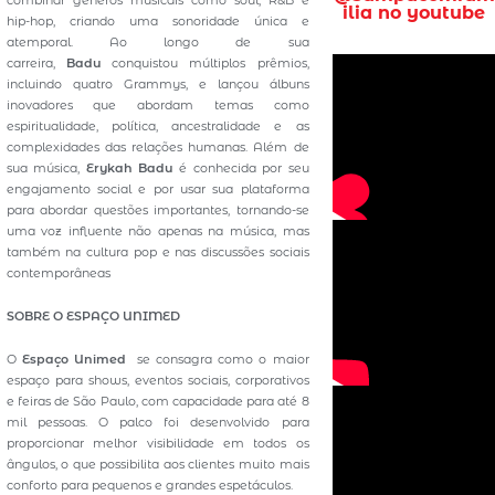
combinar gêneros musicais como soul, R&B e
ilia no youtube
hip-hop, criando uma sonoridade única e
atemporal. Ao longo de sua
carreira,
Badu
conquistou múltiplos prêmios,
incluindo quatro Grammys, e lançou álbuns
inovadores que abordam temas como
espiritualidade, política, ancestralidade e as
complexidades das relações humanas. Além de
sua música,
Erykah Badu
é conhecida por seu
engajamento social e por usar sua plataforma
para abordar questões importantes, tornando-se
uma voz influente não apenas na música, mas
também na cultura pop e nas discussões sociais
contemporâneas
SOBRE O ESPAÇO UNIMED
O
Espaço Unimed
se consagra como o maior
espaço para shows, eventos sociais, corporativos
e feiras de São Paulo, com capacidade para até 8
mil pessoas. O palco foi desenvolvido para
proporcionar melhor visibilidade em todos os
ângulos, o que possibilita aos clientes muito mais
conforto para pequenos e grandes espetáculos.