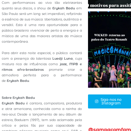
Com performances ao vivo tão eletrizantes
quanto seus discos, o show de
Erykah Badu
em
São Paulo será um long set imperdível, refletindo
a essência de sua música: libertadora, autêntica e
versátil. Esta é uma rara oportunidade para o
público brasileiro vivenciar de perto a energia e a
mística de uma das maiores artistas da música
contemporânea.
Para abrir esta noite especial, o público contará
com a presença da talentosa
Luedji Luna
, cuja
mistura rica de influências como
jazz, MPB e
ritmos afro-brasileiros
promete criar a
atmosfera perfeita para a performance
de
Erykah Badu
.
Sobre Erykah Badu
Siga-nos no
Instagram
Erykah Badu
é cantora, compositora, produtora
e atriz americana, conhecida como a rainha do
neo-soul. Desde o lançamento de seu álbum de
estreia, Baduizm (1997), tem sido aclamada pela
crítica e pelos fãs por sua capacidade de
@sampacomfam