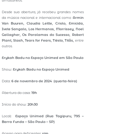
simultâneos.
Desde sua abertura, já recebeu grandes nomes
da música nacional e internacional como
Armin
Van Buuren, Claudia Leitte, Criolo, Emicida,
Ivete Sangalo, Los Hermanos, Morrissey, Noel
Gallagher, Os Paralamas do Sucesso, Robert
Plant, Slash, Tears for Fears, Tiësto, Titãs,
entre
outros.
Erykah Badu no Espaço Unimed em São Paulo
Show:
Erykah Badu
no Espaço Unimed
Data:
6 de novembro de 2024 (quarta-feira)
Abertura da casa:
19h
Início do show:
20h30
Local
:
Espaço Unimed
(Rua Tagipuru, 795 –
Barra Funda – São Paulo – SP)
Acesso para deficientes:
sim