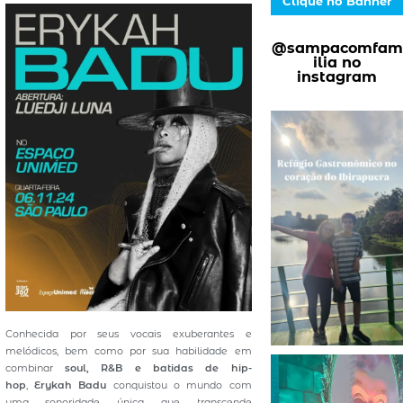
Clique no Banner
@sampacomfam
ilia no
instagram
Conhecida por seus vocais exuberantes e
melódicos, bem como por sua habilidade em
combinar
soul, R&B e batidas de hip-
hop
,
Erykah Badu
conquistou o mundo com
uma sonoridade única que transcende