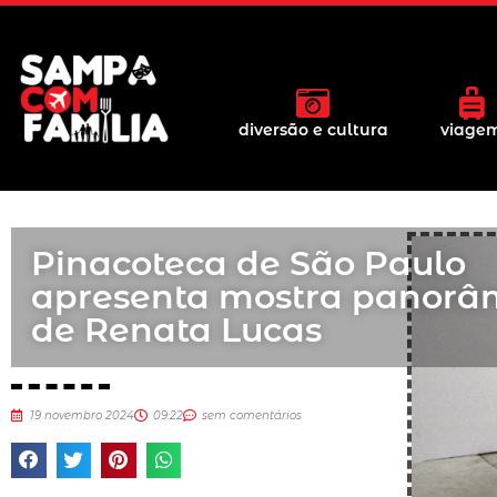
diversão e cultura
viage
Pinacoteca de São Paulo
apresenta mostra panorâ
de Renata Lucas
19 novembro 2024
09:22
sem comentários