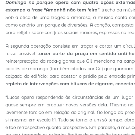
Domingo no parque
opera com quatro ações externa
estampa a frase “Amanhã não tem feira”
, trecho da músic
Sob a ótica de uma tragédia amorosa, a música conta co
como cenário um parque de diversões. A canção, composta em 
para refletir sobre conflitos sociais maiores, expressos na 
A segunda operação consiste em traçar e cortar um círcul
fosse possível
torcer parte da praça em sentido anti-ho
reinterpretação da roda-gigante que Gil menciona na canção
picolés de morango (também citados por Gil) que guardam ve
calçada do edifício: para acessar o prédio pela entrada pri
repleto de intervenções com bitucas de cigarros, conectan
“Lucas opera respondendo às circunstâncias de um lugar rea
quase sempre em produzir novas versões dela. Mesmo no c
levemente torcido em relação ao original. Ao longo do p
si mesma, em escala 1:1. Tudo se torna, a um só tempo, obra 
é tão retrospectivo quanto prospectivo. Em paralelo, a mús
museu, tornando os próprios limites da exposição imprecisos,