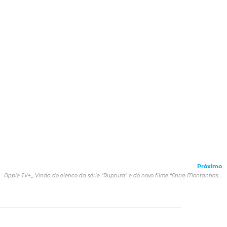
Próximo
Apple TV+_ Vinda do elenco da série “Ruptura” e do novo filme “Entre Montanhas” para os Palcos Thunder e Omelete