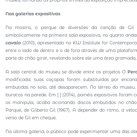
Nas galerias expositivas
Na mostra, o parque de diversões da canção de Gil 
simbolicamente na primeira sala expositiva, no quarto andar
cavalo
(2010), apresentado no KW Institute for Contempor
entre o lado de dentro e o de fora através de uma platafor
parte do chão girar, revelando sobre ele uma área gramada, 
A sala central do museu se divide entre os projetos O
Per
modificada: suas caçapas foram substituídas por enca
embutidas no solo, até desaparecem. No térreo do museu,
buracos na parede. Em [ ] (2014), painéis expositivos foram
os manipula, acaba acionando discos embutidos no chã
Parque, de Gilberto Gil (1967). A depender do ritmo, a velo
verso de Gil em cheque.
Na última galeria, o público pode experimentar uma das o