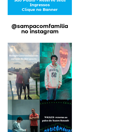
Ingressos
Clique no Banner
@sampacomfamilia
no instagram