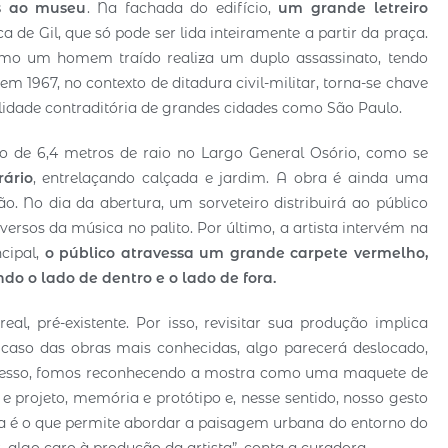
s ao museu
. Na fachada do edifício,
um grande letreiro
a de Gil, que só pode ser lida inteiramente a partir da praça.
mo um homem traído realiza um duplo assassinato, tendo
1967, no contexto de ditadura civil-militar, torna-se chave
realidade contraditória de grandes cidades como São Paulo.
o de 6,4 metros de raio no Largo General Osório, como se
rário
, entrelaçando calçada e jardim. A obra é ainda uma
. No dia da abertura, um sorveteiro distribuirá ao público
rsos da música no palito. Por último, a artista intervém na
ncipal,
o público atravessa um grande carpete vermelho,
do o lado de dentro e o lado de fora.
l, pré-existente. Por isso, revisitar sua produção implica
aso das obras mais conhecidas, algo parecerá deslocado,
rocesso, fomos reconhecendo a mostra como uma maquete de
e projeto, memória e protótipo e, nesse sentido, nosso gesto
ica é o que permite abordar a paisagem urbana do entorno do
 algo caro à produção da artista”, conta a curadora.