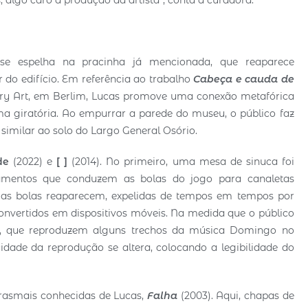
se espelha na pracinha já mencionada, que reaparece
 do edifício. Em referência ao trabalho
Cabeça e cauda de
ary Art, em Berlim, Lucas promove uma conexão metafórica
ma giratória. Ao empurrar a parede do museu, o público faz
similar ao solo do Largo General Osório.
de
(2022) e
[ ]
(2014). No primeiro, uma mesa de sinuca foi
namentos que conduzem as bolas do jogo para canaletas
 as bolas reaparecem, expelidas de tempos em tempos por
 convertidos em dispositivos móveis. Na medida que o público
o, que reproduzem alguns trechos da música Domingo no
cidade da reprodução se altera, colocando a legibilidade do
brasmais conhecidas de Lucas,
Falha
(2003). Aqui, chapas de