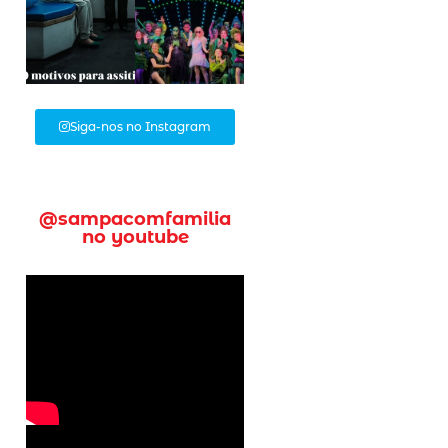
Siga-nos no Instagram
@sampacomfamilia
no youtube