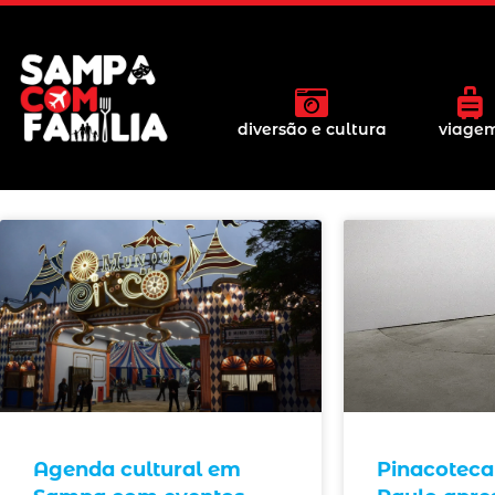
diversão e cultura
viage
Agenda cultural em
Pinacoteca