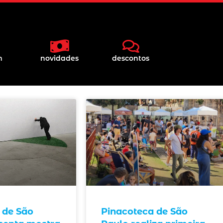
m
novidades
descontos
 de São
Pinacoteca de São