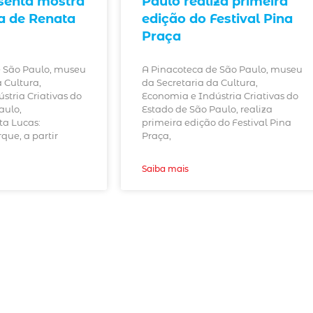
senta mostra
Paulo realiza primeira
a de Renata
edição do Festival Pina
Praça
e São Paulo, museu
A Pinacoteca de São Paulo, museu
 Cultura,
da Secretaria da Cultura,
stria Criativas do
Economia e Indústria Criativas do
aulo,
Estado de São Paulo, realiza
ta Lucas:
primeira edição do Festival Pina
ue, a partir
Praça,
Saiba mais