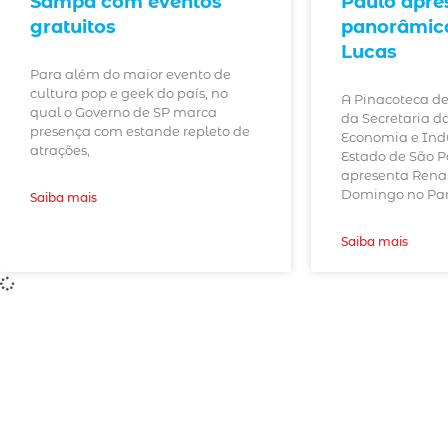
Sampa com eventos
Paulo apre
gratuitos
panorâmic
Lucas
Para além do maior evento de
cultura pop e geek do país, no
A Pinacoteca d
qual o Governo de SP marca
da Secretaria da
presença com estande repleto de
Economia e Indú
atrações,
Estado de São P
apresenta Rena
Domingo no Parq
Saiba mais
Saiba mais