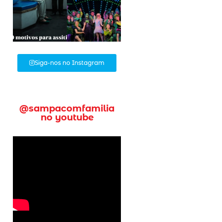
Siga-nos no Instagram
@sampacomfamilia
no youtube