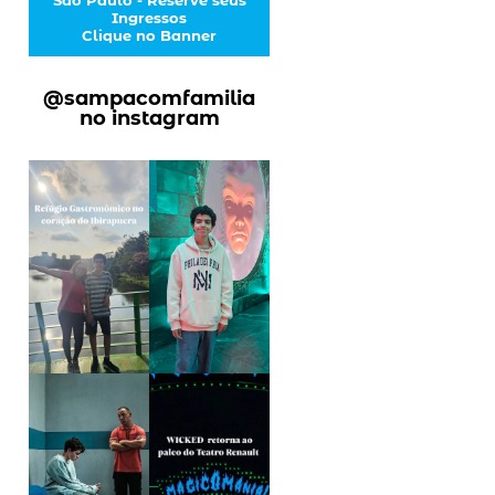
Ingressos
Clique no Banner
@sampacomfamilia
no instagram