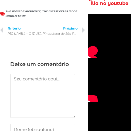
ilia no youtube
THE MESSI EXPERIENCE
,
THE MESSI EXPERIENCE
WORLD TOUR
Anterior
Próximo
RIO UPHILL – O MUSICAL: primeiro musical brasileiro totalmente original criado em Nova York chega em São Paulo
Pinacoteca de São Paulo apresenta mostra panorâmica de Renata Lucas
Deixe um comentário