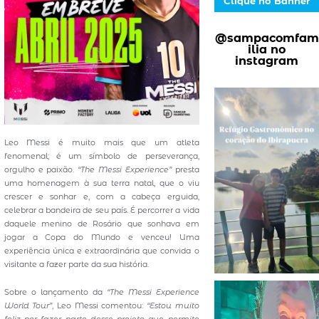
Clique no Banner
@sampacomfam
ilia no
instagram
Leo Messi é muito mais que um atleta
fenomenal; é um símbolo de perseverança,
orgulho e paixão.
“The Messi Experience”
presta
uma homenagem à sua terra natal, que o viu
crescer e sonhar e, com a cabeça erguida,
celebrar a bandeira de seu país. É percorrer a vida
daquele menino de Rosário que sonhava em
jogar a Copa do Mundo e venceu! Uma
experiência única e extraordinária que convida o
visitante a fazer parte da sua história.
Sobre o lançamento da
“The Messi Experience
World Tour”
, Leo Messi comentou:
“Estou muito