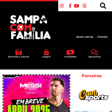
Quem somos
Contato
diversão e cultura
viagem
novidades
descontos
Parceiros