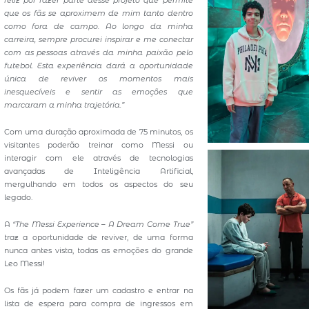
feliz por fazer parte desse projeto que permite
que os fãs se aproximem de mim tanto dentro
como fora de campo. Ao longo da minha
carreira, sempre procurei inspirar e me conectar
com as pessoas através da minha paixão pelo
futebol. Esta experiência dará a oportunidade
única de reviver os momentos mais
inesquecíveis e sentir as emoções que
marcaram a minha trajetória.”
Com uma duração aproximada de 75 minutos, os
visitantes poderão treinar como Messi ou
interagir com ele através de tecnologias
avançadas de Inteligência Artificial,
mergulhando em todos os aspectos do seu
legado.
A
“The Messi Experience – A Dream Come True”
traz a oportunidade de reviver, de uma forma
nunca antes vista, todas as emoções do grande
Leo Messi!
Os fãs já podem fazer um cadastro e entrar na
lista de espera para compra de ingressos em