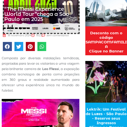
“The Messi Experience
World Tour”chega a São
Paulo em 2025
Desconto com o
18 novembro 2024
19:23
sem comentários
código
SAMPACOMFAMILI
A
Clique no Banner
Composta por diversas instalações temáticas,
projetadas para levar os visitantes a uma viagem
pela brilhante carreira de
Leo Messi
, a exposição
combina tecnologia de ponta como projeções
em 360 graus e realidade aumentada para
oferecer uma experiência única no mundo do
futebol.
Lektrik: Um Festival
de Luzes - São Paulo
- Reserve seus
Ingressos