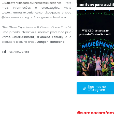
www.eventim.com.br/themessiexperience
. Para
mais informações e atualizações, visite
www.themessiexperience.com/sao-paulo e siga
@dancarmarketing no Instagram e Facebook.
“The Messi Experience – A Dream Come True”
é
uma jornada interativa e imersiva produzida pela
Primo Entertainment
,
Moment Factory
e a
produtora local no Brasil,
Dançar Marketing
.
Post Views:
485
Siga-nos no
Instagram
@sampacomfam