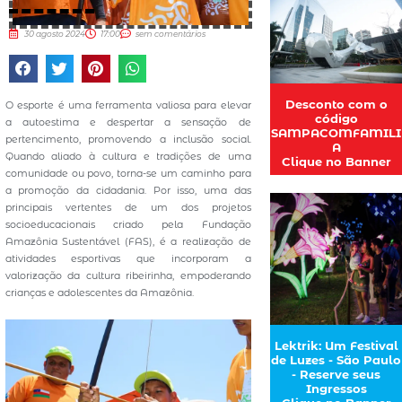
30 agosto 2024
17:00
sem comentários
Desconto com o
O esporte é uma ferramenta valiosa para elevar
código
a autoestima e despertar a sensação de
SAMPACOMFAMILI
pertencimento, promovendo a inclusão social.
A
Quando aliado à cultura e tradições de uma
Clique no Banner
comunidade ou povo, torna-se um caminho para
a promoção da cidadania. Por isso, uma das
principais vertentes de um dos projetos
socioeducacionais criado pela Fundação
Amazônia Sustentável (FAS), é a realização de
atividades esportivas que incorporam a
valorização da cultura ribeirinha, empoderando
crianças e adolescentes da Amazônia.
Lektrik: Um Festival
de Luzes - São Paulo
- Reserve seus
Ingressos