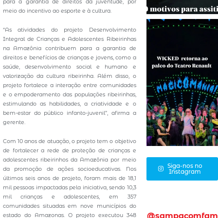
para a garantia de direitos da juventude, por
meio do incentivo ao esporte e à cultura.
“As atividades do projeto Desenvolvimento
Integral de Crianças e Adolescentes Ribeirinhas
na Amazônia contribuem para a garantia de
direitos e benefícios de crianças e jovens, como a
saúde, desenvolvimento social e humano e
valorização da cultura ribeirinha. Além disso, o
projeto fortalece a interação entre comunidades
e o empoderamento das populações ribeirinhas,
estimulando as habilidades, a criatividade e o
bem-estar do público infanto-juvenil”, afirma a
gerente.
Com 10 anos de atuação, o projeto tem o objetivo
de fortalecer a rede de proteção de crianças e
adolescentes ribeirinhos da Amazônia por meio
Siga-nos no
da promoção de ações socioeducativas. Nos
Instagram
últimos seis anos de projeto, foram mais de 18,1
mil pessoas impactadas pela iniciativa, sendo 10,3
mil crianças e adolescentes, em 357
comunidades situadas em nove municípios do
@sampacomfam
estado do Amazonas. O projeto executou 348