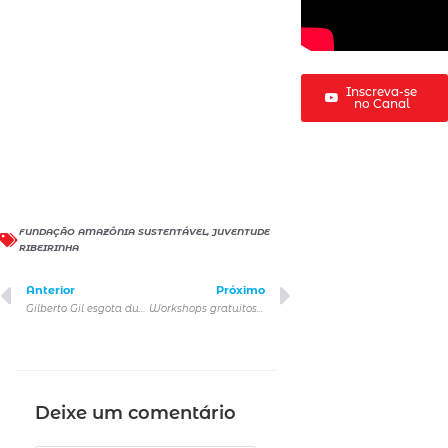
Inscreva-se
no Canal
FUNDAÇÃO AMAZÔNIA SUSTENTÁVEL
,
JUVENTUDE
RIBEIRINHA
Anterior
Próximo
Gilberto Gil esgota duas datas e anuncia mais um show de sua última turnê em São Paulo
Workshops gratuitos para pesquisa de linguagem e corpo circense
Deixe um comentário