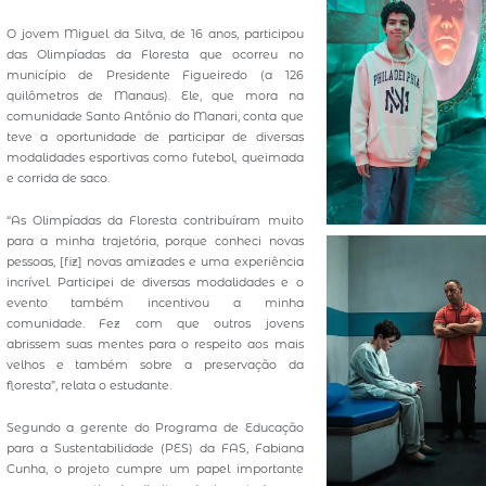
O jovem Miguel da Silva, de 16 anos, participou
das Olimpíadas da Floresta que ocorreu no
município de Presidente Figueiredo (a 126
quilômetros de Manaus). Ele, que mora na
comunidade Santo Antônio do Manari, conta que
teve a oportunidade de participar de diversas
modalidades esportivas como futebol, queimada
e corrida de saco.
“As Olimpíadas da Floresta contribuíram muito
para a minha trajetória, porque conheci novas
pessoas, [fiz] novas amizades e uma experiência
incrível. Participei de diversas modalidades e o
evento também incentivou a minha
comunidade. Fez com que outros jovens
abrissem suas mentes para o respeito aos mais
velhos e também sobre a preservação da
floresta”, relata o estudante.
Segundo a gerente do Programa de Educação
para a Sustentabilidade (PES) da FAS, Fabiana
Cunha, o projeto cumpre um papel importante