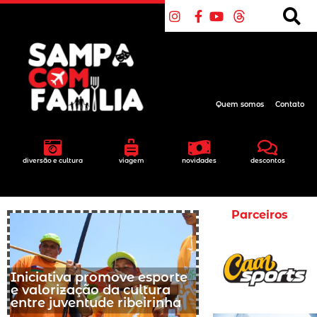
Quem somos
Contato
diversão e cultura
viagem
novidades
descontos
Parceiros
Iniciativa promove esporte
e valorização da cultura
entre juventude ribeirinha