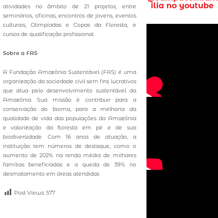
ilia no youtube
atividades no âmbito de 21 projetos, entre
seminários, oficinas, encontros de jovens, eventos
culturais, Olimpíadas e Copas da Floresta, e
cursos de qualificação profissional.
Sobre a FAS
A Fundação Amazônia Sustentável (FAS) é uma
organização da sociedade civil sem fins lucrativos
que atua pelo desenvolvimento sustentável da
Amazônia. Sua missão é contribuir para a
conservação do bioma, para a melhoria da
qualidade de vida das populações da Amazônia
e valorização da floresta em pé e de sua
biodiversidade. Com 16 anos de atuação, a
instituição tem números de destaque, como o
aumento de 202% na renda média de milhares
famílias beneficiadas e a queda de 39% no
desmatamento em áreas atendidas
Post Views:
577