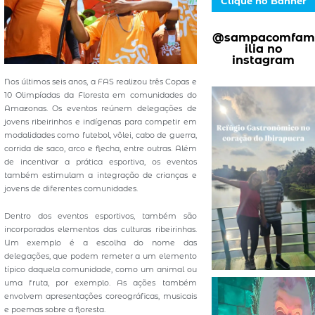
Clique no Banner
@sampacomfam
ilia no
instagram
Nos últimos seis anos, a FAS realizou três Copas e
10 Olimpíadas da Floresta em comunidades do
Amazonas. Os eventos reúnem delegações de
jovens ribeirinhos e indígenas para competir em
modalidades como futebol, vôlei, cabo de guerra,
corrida de saco, arco e flecha, entre outras. Além
de incentivar a prática esportiva, os eventos
também estimulam a integração de crianças e
jovens de diferentes comunidades.
Dentro dos eventos esportivos, também são
incorporados elementos das culturas ribeirinhas.
Um exemplo é a escolha do nome das
delegações, que podem remeter a um elemento
típico daquela comunidade, como um animal ou
uma fruta, por exemplo. As ações também
envolvem apresentações coreográficas, musicais
e poemas sobre a floresta.