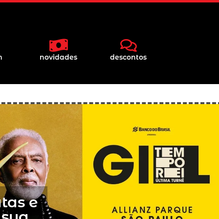
m
novidades
descontos
atas e
 sua