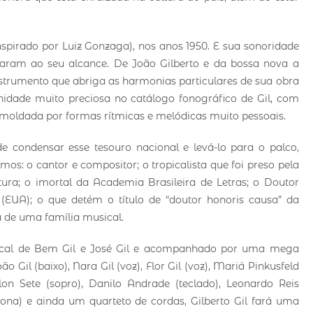
nspirado por Luiz Gonzaga), nos anos 1950. E sua sonoridade
aram ao seu alcance. De João Gilberto e da bossa nova a
nstrumento que abriga as harmonias particulares de sua obra
nidade muito preciosa no catálogo fonográfico de Gil, com
moldada por formas rítmicas e melódicas muito pessoais.
e condensar esse tesouro nacional e levá-lo para o palco,
os: o cantor e compositor; o tropicalista que foi preso pela
tura; o imortal da Academia Brasileira de Letras; o Doutor
(EUA); o que detém o título de “doutor honoris causa” da
ca de uma família musical.
sical de Bem Gil e José Gil e acompanhado por uma mega
o Gil (baixo), Nara Gil (voz), Flor Gil (voz), Mariá Pinkusfeld
lon Sete (sopro), Danilo Andrade (teclado), Leonardo Reis
fona) e ainda um quarteto de cordas, Gilberto Gil fará uma