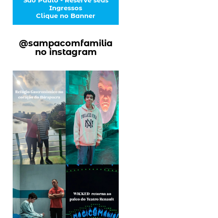
Ingressos
Clique no Banner
@sampacomfamilia
no instagram