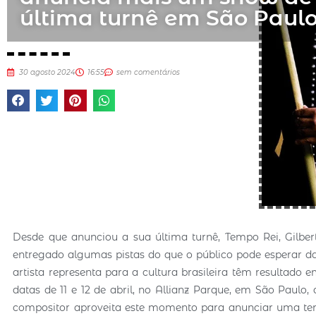
última turnê em São Paul
30 agosto 2024
16:55
sem comentários
Desde que anunciou a sua última turnê, Tempo Rei, Gilbert
entregado algumas pistas do que o público pode esperar d
artista representa para a cultura brasileira têm resultado 
datas de 11 e 12 de abril, no Allianz Parque, em São Paul
compositor aproveita este momento para anunciar uma te