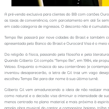
A pré-venda exclusiva para clientes do BB com cartões Ouroc
as taxas de conveniência, com parcelamento em até 5x sem 
em cada categoria de ingressos. O desconto não é cumulativ
Tempo Rei passará por nove cidades do Brasil e também co
apresentada pelo Banco do Brasil e Ourocard Visa é o meio 
Da religião à física, passando pela filosofia e pela literatu
Quando Gilberto Gil compôs “Tempo Rei”, em 1984, ele pro
Veloso. Enquanto a música do seu conterrâneo (e contempo
inventou desaparecerão, a letra de Gil traz um vago desej
escolheu Tempo Rei para dar nome à sua última turnê.
Gilberto Gil vem amadurecendo a ideia de não realizar ma
como natural e a decisão visa diminuir a intensidade de
menos centrada no plano material e mais próxima à espiritu
ampla obra musical do cantor e compositor baiano, trilha s