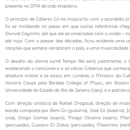
presente no DNA de todo brasileiro.
O princípio de Gilberto Gil na música foi com o acordeão (i
foi se moldando no passo em que outras referências cheg
Dorival Caymmi; até que ele se conectasse com o violão – i
até hoje. Com o passar das décadas, ficou evidente uma u
canções que sempre retrataram o país, e uma musicalidade 
O desafio da última turnê Tempo Rei será, justamente, o d
enaltecendo o cancioneiro e os vários Gilbertos que conhecem
ditadura militar e se exilou em Londres; o Ministro da Cul
Honoris Causa pela Berklee College of Music, em Boston 
Universidade do Estado do Rio de Janeiro (Uerj); e o patriar
Com direção artística de Rafael Dragaud, direção de mu
banda composta por Bem Gil (guitarra), José Gil (bateria), Joã
(voz), Diogo Gomes (sopro), Thiago Oliveira (sopro), Mar
(percussão), Gustavo Di Dalva (percussão), Mestrinho (san