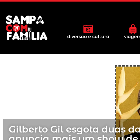
diversão e cultura
viage
Gilberto Gil esgota duas d
anuncia mais um show de