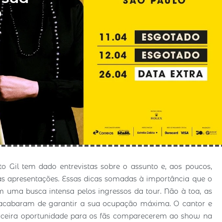
o
o Gil tem dado entrevistas sobre o assunto e, aos poucos,
as apresentações. Essas dicas somadas à importância que o
em uma busca intensa pelos ingressos da tour. Não à toa, as
o, acabaram de garantir a sua ocupação máxima. O cantor e
rceira oportunidade para os fãs comparecerem ao show na