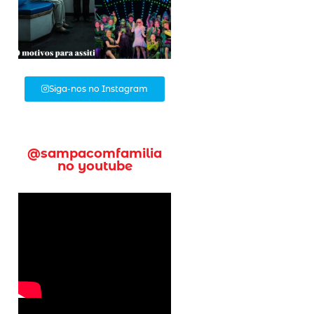
Siga-nos no Instagram
@sampacomfamilia
no youtube