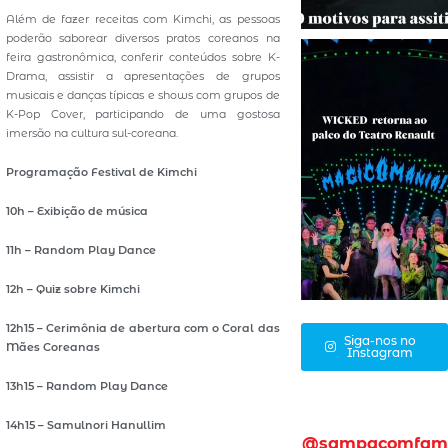
Além de fazer receitas com Kimchi, as pessoas
poderão saborear diversos pratos coreanos na
feira gastronômica, conferir conteúdos sobre K-
Drama, assistir a apresentações de grupos
musicais e danças típicas e shows com grupos de
K-Pop Cover, participando de uma gostosa
imersão na cultura sul-coreana.
Programação Festival de Kimchi
10h – Exibição de música
11h – Random Play Dance
12h – Quiz sobre Kimchi
12h15 – Cerimônia de abertura com o Coral das
Siga-nos no
Mães Coreanas
Instagram
13h15 – Random Play Dance
14h15 – Samulnori Hanullim
@sampacomfam