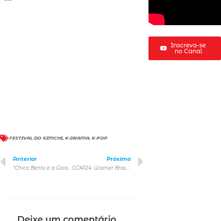
Inscreva-se
no Canal
FESTIVAL DO KIMCHI
,
K-DRAMA
,
K-POP
Anterior
Próximo
“Chico Bento e a Goiabeira Maraviosa” terá primeira grande
CCXP24: Warner Bros. Pictures anuncia painel durante a Spoiler Night
Deixe um comentário