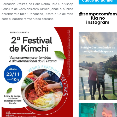
Clique no Banner
Fernando Prestes, no Bom Retiro, terá Workshop
Gratuito de Comidas com Kimchi, onde o público
@sampacomfam
aprenderá a fazer Panqueca, Risoto e Caldeirada
ilia no
com o legume fermentado coreano.
instagram