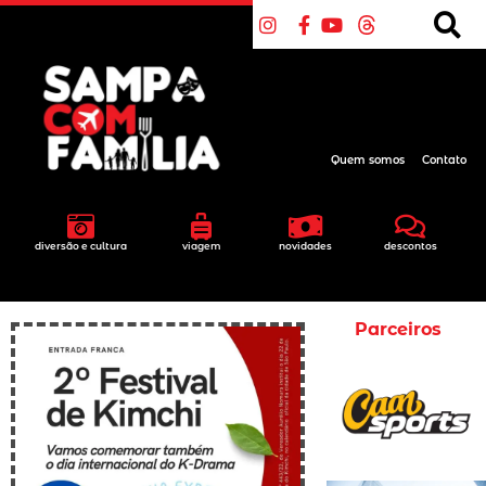
Quem somos
Contato
diversão e cultura
viagem
novidades
descontos
Parceiros