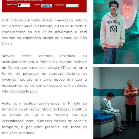
Instituído pelo Projeto de Lei n 443/22 de autoria
do vereador Aurélio Nomura, o Dia do Kimchi é
comemorado no dia 22 de novembro e está
inserido no calendário oficial da cidade de São
Paulo.
Servido como entrada, aperitivo ou
acompanhamento, o Kimchi é um prato milenar
da Coreia que nasceu no século XII como uma
forma de preservar os vegetais durante os
invernos rigoroso em uma época em que a
escassez de alimentos ameaçava comunidades
inteiras daquele país.
Feito com acelga apimentada, o Kimchi se
transformou em um símbolo da história e cultura
da Coréia do Sul e se destaca por sua
versatilidade, com inúmeras formas de servir e
temperar, e por estar presente em todas as
refeições coreanas.