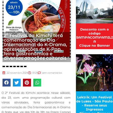
Desconto com o
código
2º Festival do Kimchi terá
SAMPACOMFAMILI
comemoração do Dia
A
Internacional do K-Drama,
Clique no Banner
apresentações de K-Pop,
feira gastronômica e
diversas atrações culturais
22 novembro 2024
10:24
sem comentários
O 2º Festival do Kimchi acontece nesse sábado,
Lektrik: Um Festival
dia 23, com uma programação cultural com
de Luzes - São Paulo
várias atividades, feira gastronômica e
- Reserve seus
comemoração do Dia Internacional do K-Drama.
Ingressos
A festa, que vai das 10h às 18h na Praça Coronel