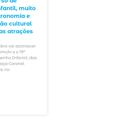
rso de
antil, muito
tronomia e
o cultural
as atrações
bro vai acontecer
Kimchi e o 19º
enho Infantil, das
raça Coronel
s, no