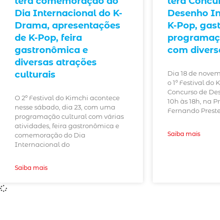
terá comemoração do
terá Concu
Dia Internacional do K-
Desenho Inf
Drama, apresentações
K-Pop, gas
de K-Pop, feira
programaçã
gastronômica e
com divers
diversas atrações
culturais
Dia 18 de novem
o 1º Festival do 
Concurso de Des
O 2º Festival do Kimchi acontece
10h às 18h, na P
nesse sábado, dia 23, com uma
Fernando Preste
programação cultural com várias
atividades, feira gastronômica e
Saiba mais
comemoração do Dia
Internacional do
Saiba mais