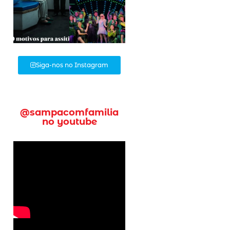
Siga-nos no Instagram
@sampacomfamilia
no youtube