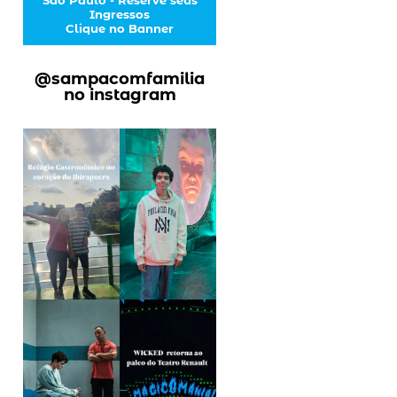
Ingressos
Clique no Banner
@sampacomfamilia
no instagram