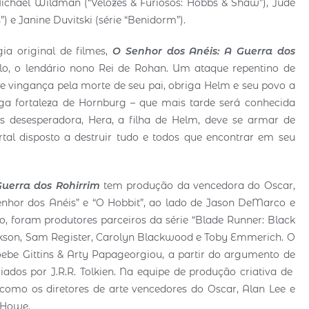
Michael Wildman (“Velozes & Furiosos: Hobbs & Shaw”), Jude
”) e Janine Duvitski (série “Benidorm”).
ia original de filmes,
O Senhor dos Anéis: A Guerra dos
, o lendário nono Rei de Rohan. Um ataque repentino de
de vingança pela morte de seu pai, obriga Helm e seu povo a
ga fortaleza de Hornburg – que mais tarde será conhecida
esesperadora, Hera, a filha de Helm, deve se armar de
tal disposto a destruir tudo e todos que encontrar em seu
Guerra dos Rohirrim
tem produção da vencedora do Oscar,
 Senhor dos Anéis” e “O Hobbit”, ao lado de Jason DeMarco e
, foram produtores parceiros da série “Blade Runner: Black
ckson, Sam Register, Carolyn Blackwood e Toby Emmerich. O
hoebe Gittins & Arty Papageorgiou, a partir do argumento de
dos por J.R.R. Tolkien. Na equipe de produção criativa de
 como os diretores de arte vencedores do Oscar, Alan Lee e
n Howe.