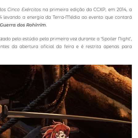
os Cinco Exércitos
na primeira edição da CCXP, em 2014, a
4 levando a energia da Terra-Média ao evento que contará
 Guerra dos Rohirrim
.
do pelo estúdio pela primeira vez durante a ‘Spoiler Night’,
tes da abertura oficial da feira e é restrita apenas para