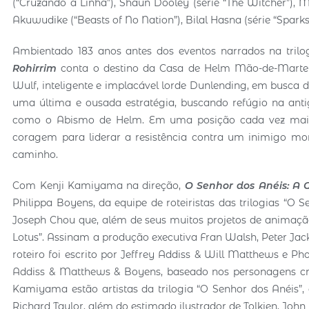
(“Cruzando a Linha”), Shaun Dooley (série “The Witcher”), 
Akuwudike (“Beasts of No Nation”), Bilal Hasna (série “Sparks
Ambientado 183 anos antes dos eventos narrados na trilog
Rohirrim
conta o destino da Casa de Helm Mão-de-Martelo
Wulf, inteligente e implacável lorde Dunlending, em busca 
uma última e ousada estratégia, buscando refúgio na anti
como o Abismo de Helm. Em uma posição cada vez mais d
coragem para liderar a resistência contra um inimigo mor
caminho.
Com Kenji Kamiyama na direção,
O Senhor dos Anéis: A 
Philippa Boyens, da equipe de roteiristas das trilogias “O
Joseph Chou que, além de seus muitos projetos de animação
Lotus”. Assinam a produção executiva Fran Walsh, Peter Ja
roteiro foi escrito por Jeffrey Addiss & Will Matthews e P
Addiss & Matthews & Boyens, baseado nos personagens cria
Kamiyama estão artistas da trilogia “O Senhor dos Anéis”,
Richard Taylor, além do estimado ilustrador de Tolkien, Joh