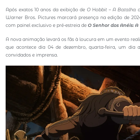
Após exatos 10 anos da exibição de
O
H
obbit – A Batalha d
Warner Bros. Pictures marcará presença na edição de 202
com painel exclusivo e pré-estreia de
O Senhor dos Anéis: A
A nova animação levará os fãs à loucura em um evento realiza
que acontece dia 04 de dezembro, quarta-feira, um dia an
convidados e imprensa.