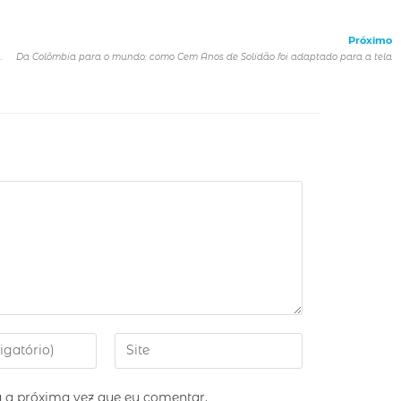
Próximo
apresentações de K-Pop, feira gastronômica e diversas atrações culturais
Da Colômbia para o mundo: como Cem Anos de Solidão foi adaptado para a tela
 a próxima vez que eu comentar.