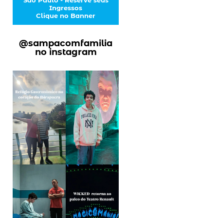
Ingressos
Clique no Banner
@sampacomfamilia
no instagram