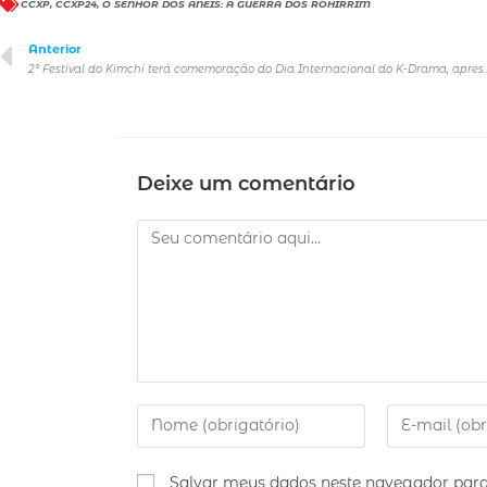
CCXP
,
CCXP24
,
O SENHOR DOS ANÉIS: A GUERRA DOS ROHIRRIM
Anterior
2º Festival do Kimchi terá comemoração do Dia Internacional do K-Drama, 
Deixe um comentário
Salvar meus dados neste navegador para