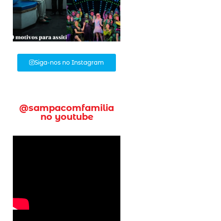
Siga-nos no Instagram
@sampacomfamilia
no youtube