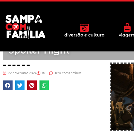
CCXP24: Warner Bros. Pict
diversão e cultura
viage
anuncia painel durante a
Spoiler Night
22 novembro 2024
10:36
sem comentários