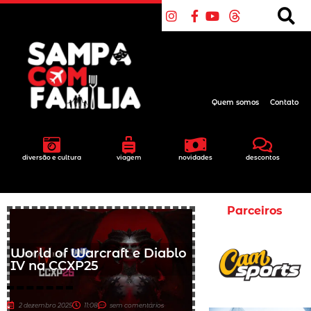
Quem somos
Contato
diversão e cultura
viagem
novidades
descontos
Parceiros
World of Warcraft e Diablo
IV na CCXP25
2 dezembro 2025
11:08
sem comentários