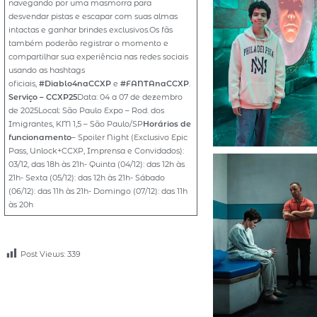
navegando por uma masmorra para
desvendar pistas e escapar com suas almas
intactas e ganhar brindes exclusivos.Os fãs
também poderão registrar o momento e
compartilhar sua experiência nas redes sociais
usando as hashtags
oficiais,
#Diablo4naCCXP
e
#FANTAnaCCXP
.
Serviço – CCXP25
Data: 04 a 07 de dezembro
de 2025Local: São Paulo Expo – Rod. dos
Imigrantes, KM 1,5 – São Paulo/SP
Horários de
funcionamento
– Spoiler Night (Exclusivo Epic
Pass, Unlock+CCXP, Imprensa e Convidados):
03/12, das 18h às 21h- Quinta (04/12): das 12h às
21h- Sexta (05/12): das 12h às 21h- Sábado
(06/12): das 11h às 21h- Domingo (07/12): das 11h
às 20h
Post Views:
339