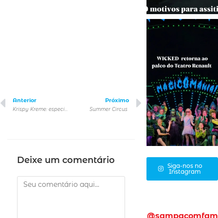
Anterior
Próximo
Krispy Kreme: especial de Natal com Snoopy e sua Turma
Summer Circus
Deixe um comentário
Siga-nos no
Instagram
@sampacomfam