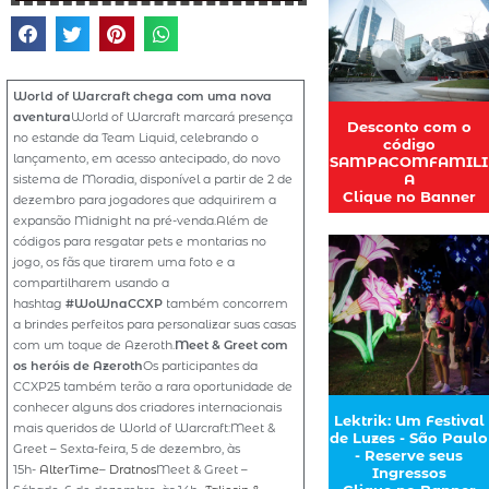
World of Warcraft chega com uma nova
aventura
World of Warcraft marcará presença
Desconto com o
no estande da Team Liquid, celebrando o
código
lançamento, em acesso antecipado, do novo
SAMPACOMFAMILI
A
sistema de Moradia, disponível a partir de 2 de
Clique no Banner
dezembro para jogadores que adquirirem a
expansão Midnight na pré-venda.Além de
códigos para resgatar pets e montarias no
jogo, os fãs que tirarem uma foto e a
compartilharem usando a
hashtag
#WoWnaCCXP
também concorrem
a brindes perfeitos para personalizar suas casas
com um toque de Azeroth.
Meet & Greet com
os heróis de Azeroth
Os participantes da
CCXP25 também terão a rara oportunidade de
conhecer alguns dos criadores internacionais
Lektrik: Um Festival
mais queridos de World of Warcraft:Meet &
de Luzes - São Paulo
Greet – Sexta-feira, 5 de dezembro, às
- Reserve seus
15h-
AlterTime
–
Dratnos
Meet & Greet –
Ingressos