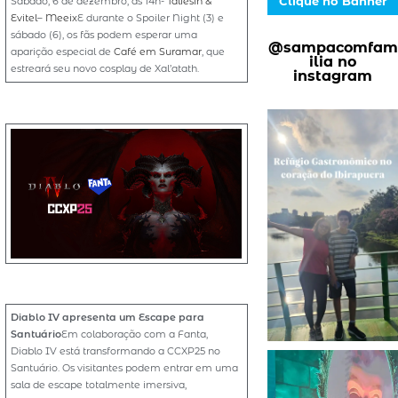
Clique no Banner
Sábado, 6 de dezembro, às 14h-
Taliesin &
Evitel
–
Meeix
E durante o Spoiler Night (3) e
sábado (6), os fãs podem esperar uma
@sampacomfam
aparição especial de
Café em Suramar
, que
ilia no
estreará seu novo cosplay de Xal’atath.
instagram
Diablo IV apresenta um Escape para
Santuário
Em colaboração com a Fanta,
Diablo IV está transformando a CCXP25 no
Santuário. Os visitantes podem entrar em uma
sala de escape totalmente imersiva,