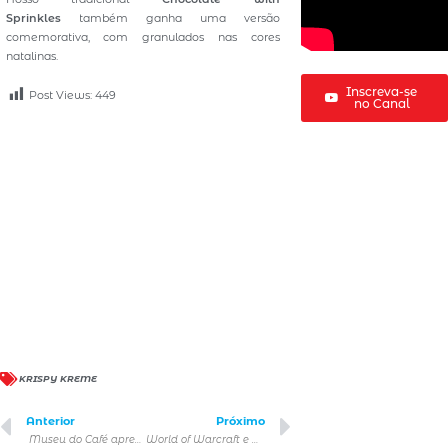
Sprinkles
também ganha uma versão
comemorativa, com granulados nas cores
natalinas.
Inscreva-se
Post Views:
449
no Canal
KRISPY KREME
Anterior
Próximo
Museu do Café apresenta Café à Prova
World of Warcraft e Diablo IV na CCXP25