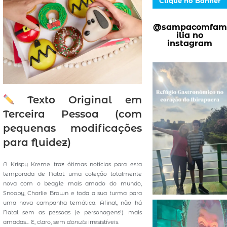
Clique no Banner
@sampacomfam
ilia no
instagram
Texto Original em
Terceira Pessoa (com
pequenas modificações
para fluidez)
A Krispy Kreme traz ótimas notícias para esta
temporada de Natal: uma coleção totalmente
nova com o beagle mais amado do mundo,
Snoopy, Charlie Brown e toda a sua turma para
uma nova campanha temática. Afinal, não há
Natal sem as pessoas (e personagens!) mais
amadas… E, claro, sem
donuts
irresistíveis.