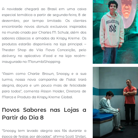
A novidade chegará ao Brasil em uma caixa
especial temática a partir de segunda-feira, 8 de
dezembro, por tempo limitado. Os clientes
encontrarão novos
donuts
exclusivos inspirados
no mundo criado por Charles M. Schulz, além dos
sabores clássicos e amados da Krispy Kreme. Os
produtos estarão disponíveis na loja principal –
Theater Shop da Vila Nova Conceição, pelo
delivery
no aplicativo iFood e na loja recém-
inaugurada no MorumbiShopping.
“Assim como Charlie Brown, Snoopy e a sua
turma, nossa nova campanha de Natal trará
alegria, doçura e um pouco mais de felicidade
para todos”, comenta Alison Holder, Diretora de
Marca e Produto da Krispy Kreme Global.
Novos Sabores nas Lojas a
Partir do Dia 8
“Snoopy tem levado alegria aos fãs durante a
época de festas por décadas”, afirma Scott Shillet,