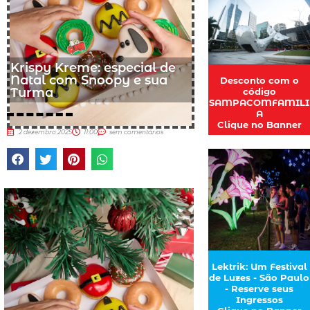
Krispy Kreme: especial de
Natal com Snoopy e sua
Desconto com o
Turma
código
SAMPACOMFAMILI
A
Clique no Banner
2 dezembro 2025
11:00
sem comentários
Lektrik: Um Festival
de Luzes - São Paulo
- Reserve seus
Ingressos