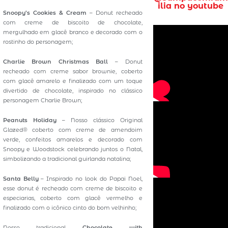
ilia no youtube
Snoopy’s Cookies & Cream
– Donut recheado
com creme de biscoito de chocolate,
mergulhado em glacê branco e decorado com o
rostinho do personagem;
Charlie Brown Christmas Ball
– Donut
recheado com creme sabor brownie, coberto
com glacê amarelo e finalizado com um toque
divertido de chocolate, inspirado no clássico
personagem Charlie Brown;
Peanuts Holiday
– Nosso clássico Original
Glazed® coberto com creme de amendoim
verde, confeitos amarelos e decorado com
Snoopy e Woodstock celebrando juntos o Natal,
simbolizando a tradicional guirlanda natalina;
Santa Belly
– Inspirado no look do Papai Noel,
esse donut é recheado com creme de biscoito e
especiarias, coberto com glacê vermelho e
finalizado com o icônico cinto do bom velhinho;
Nosso tradicional
Chocolate with