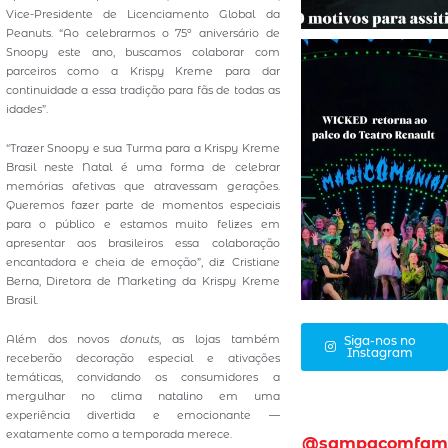
Vice-Presidente de Licenciamento Global da
Peanuts. “Ao celebrarmos o 75º aniversário de
Snoopy este ano, buscamos colaborar com
parceiros como a Krispy Kreme para dar
continuidade a essa tradição para fãs de todas as
idades”.
“Trazer Snoopy e sua Turma para a Krispy Kreme
Brasil neste Natal é uma forma de celebrar
memórias afetivas que atravessam gerações.
Queremos fazer parte de momentos especiais
para o público e estamos muito felizes em
apresentar aos brasileiros essa colaboração
encantadora e cheia de emoção”, diz Cristiane
Berna, Diretora de Marketing da Krispy Kreme
Brasil.
Além dos novos
donuts
, as lojas também
Siga-nos no
Instagram
receberão decoração especial e ativações
temáticas, convidando os consumidores a
mergulhar no clima natalino em uma
experiência divertida e emocionante —
exatamente como a temporada merece.
@sampacomfam