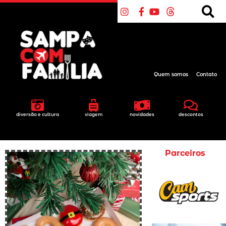
Quem somos
Contato
diversão e cultura
viagem
novidades
descontos
Parceiros