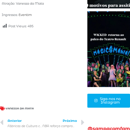
Atração: Vanessa da Mata
Ingressos:
Eventim
Post Views:
495
Siga-nos no
Instagram
VANESSA DA MATA
Anterior
Próximo
Fábricas de Cultura celebram a cultura sul-coreana nas periferias de São Paulo
NBA reforça compromisso com conteúdo diversificado com atrações gratuitas no Brasil
@sampacomfam