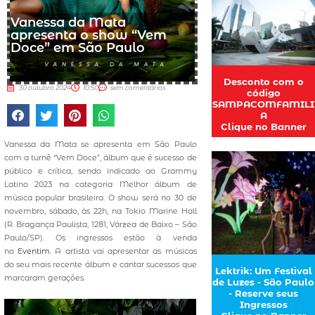
Vanessa da Mata
apresenta o show “Vem
Doce” em São Paulo
Desconto com o
30 outubro 2024
10:50
sem comentários
código
SAMPACOMFAMILI
A
Clique no Banner
Vanessa da Mata se apresenta em São Paulo
com a turnê “Vem Doce”, álbum que é sucesso de
público e crítica, sendo indicado ao Grammy
Latino 2023 na categoria Melhor álbum de
música popular brasileira. O show será no 30 de
novembro, sábado, às 22h, na Tokio Marine Hall
(R. Bragança Paulista, 1281, Várzea de Baixo – São
Paulo/SP). Os ingressos estão à venda
no
Eventim
. A artista vai apresentar as músicas
do seu mais recente álbum e cantar sucessos que
Lektrik: Um Festival
marcaram gerações.
de Luzes - São Paulo
- Reserve seus
Ingressos