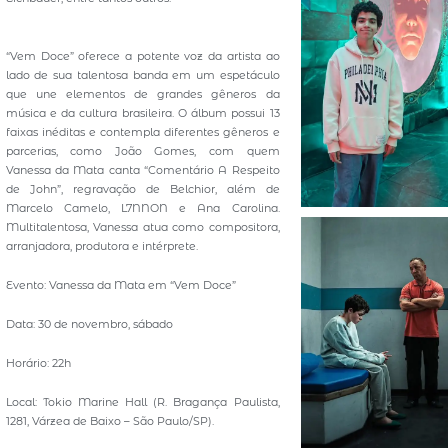
“Vem Doce” oferece a potente voz da artista ao
lado de sua talentosa banda em um espetáculo
que une elementos de grandes gêneros da
música e da cultura brasileira. O álbum possui 13
faixas inéditas e contempla diferentes gêneros e
parcerias, como João Gomes, com quem
Vanessa da Mata canta “Comentário A Respeito
de John”, regravação de Belchior, além de
Marcelo Camelo, L7NNON e Ana Carolina.
Multitalentosa, Vanessa atua como compositora,
arranjadora, produtora e intérprete.
Evento: Vanessa da Mata em “Vem Doce”
Data: 30 de novembro, sábado
Horário: 22h
Local: Tokio Marine Hall (R. Bragança Paulista,
1281, Várzea de Baixo – São Paulo/SP).