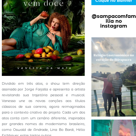
Clique no Banner
@sampacomfam
ilia no
instagram
Dividido em três atos, o show tem direção
assinada por Jorge Farjalla e apresenta a artista
revisitando sua trajetória pessoal e musical.
Vanessa une as novas canções aos títulos
clássicos de sua carreira, agora reimaginados
para o contexto criativo do projeto. Cada um dos
atos conta com um cenário diferente, inspirados
por grandes nomes do modernismo brasileiro,
como Oswald de Andrade, Lina Bo Bardi, Hélio
Eichbauer, entre tantos outros.