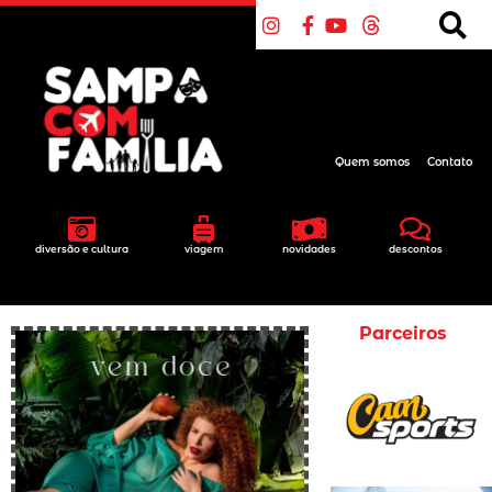
Quem somos
Contato
diversão e cultura
viagem
novidades
descontos
Parceiros