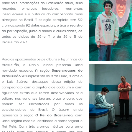
principais informações do Brasileirão atual, seus
recordes, principais jogadores, momentos
inesquecíveis e o histórico do campeonato mais
almejado no Brasil. A coleção completa tem 512
cromos, sendo 92 deles especiais, e traz o registro
da participação, junto a dados e curiosidades, de
todos os clubes da Série A e da Série B do
Brasileirão 2023.
Para os apaixonados pelos álbuns e figurinhas do
Brasileirão, a Panini ainda preparou uma
novidade especial. A seção
Supercraques do
Brasileirão 2023
apresenta as feras Hulk, Marcelo
e Luis Suárez, destaques dessa edição do
campeonato, com a trajetória de cada um e com
figurinhas extras que foram desenvolvidas pela
editora nas variantes bronze, prata e ouro, que
podem ser encontradas por todos os
colecionadores do Brasil. O álbum ainda
apresenta a seção
O Rei do Brasileirão
, com
uma página especial destinada a homenagear o
Rei Pelé. Com três cromos inéditos para uma