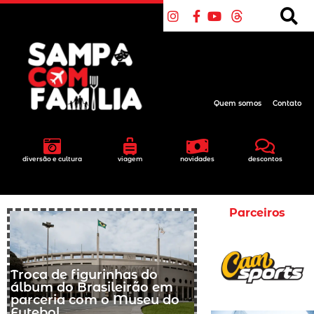
Quem somos
Contato
diversão e cultura
viagem
novidades
descontos
Parceiros
Troca de figurinhas do
álbum do Brasileirão em
parceria com o Museu do
Futebol