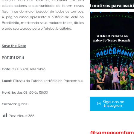
coleção mais que especial, a Panini traz aos
colecionadores a oportunidade de terem novas
figurinhas do maior jogador de todos os tempos.
A página ainda apresenta a história de Pelé no
Brasileirão, mostrando seus maiores feitos, títulos
e todo seu legado para o futebol brasileiro.
Save the Date
PANINI DAY
Data:
23 e 30 de setembro
Local:
Museu do Futebol (estádio do Pacaembu)
Horário:
das 09h30 às 15h30
Siga-nos no
Entrada:
grátis
Instagram
Post Views:
388
@sampacomfam