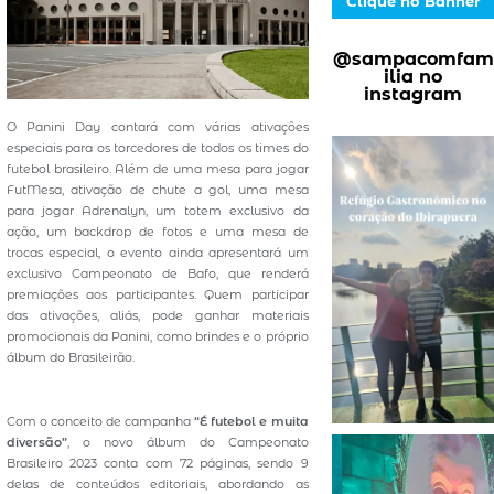
Clique no Banner
@sampacomfam
ilia no
instagram
O Panini Day contará com várias ativações
especiais para os torcedores de todos os times do
futebol brasileiro. Além de uma mesa para jogar
FutMesa, ativação de chute a gol, uma mesa
para jogar Adrenalyn, um totem exclusivo da
ação, um backdrop de fotos e uma mesa de
trocas especial, o evento ainda apresentará um
exclusivo Campeonato de Bafo, que renderá
premiações aos participantes. Quem participar
das ativações, aliás, pode ganhar materiais
promocionais da Panini, como brindes e o próprio
álbum do Brasileirão.
Com o conceito de campanha
“É futebol e muita
diversão”
, o novo álbum do Campeonato
Brasileiro 2023 conta com 72 páginas, sendo 9
delas de conteúdos editoriais, abordando as