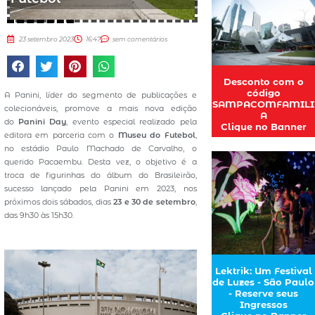
23 setembro 2023
16:47
sem comentários
Desconto com o
código
A Panini, líder do segmento de publicações e
SAMPACOMFAMILI
colecionáveis, promove a mais nova edição
A
do
Panini Day
, evento especial realizado pela
Clique no Banner
editora em parceria com o
Museu do Futebol
,
no estádio Paulo Machado de Carvalho, o
querido Pacaembu. Desta vez, o objetivo é a
troca de figurinhas do álbum do Brasileirão,
sucesso lançado pela Panini em 2023, nos
próximos dois sábados, dias
23 e 30 de setembro
,
das 9h30 às 15h30.
Lektrik: Um Festival
de Luzes - São Paulo
- Reserve seus
Ingressos