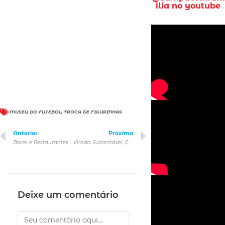
ilia no youtube
MUSEU DO FUTEBOL
,
TROCA DE FIGURINHAS
Anterior
Próximo
Bares e Restaurantes celebram a Primavera
Virada Sustentável, Espetáculo Preta de Neve e FLI – Festival Literário são destaques nos Espaços culturais do Governo do Estado de SP
Deixe um comentário