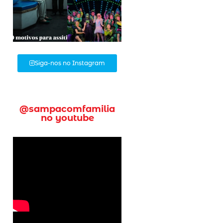
Siga-nos no Instagram
@sampacomfamilia
no youtube