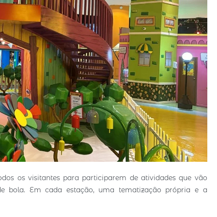
os os visitantes para participarem de atividades que vão
e bola. Em cada estação, uma tematização própria e a