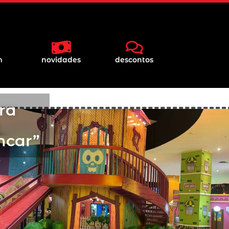
m
novidades
descontos
ra
a
ncar”