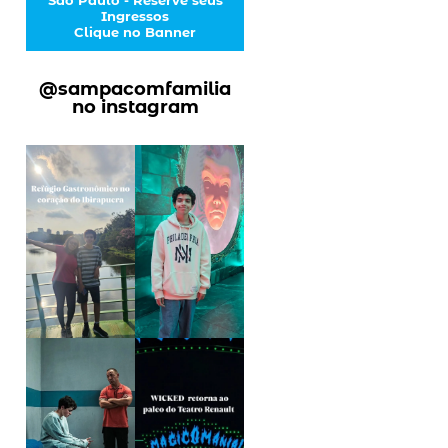
Ingressos
Clique no Banner
@sampacomfamilia
no instagram