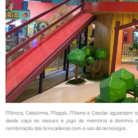
Mônica, Cebolinha, Magali, Milena e Cascão aguardam tod
desde caça ao tesouro e jogo de memória a domínio d
combinação das brincadeiras com o uso da tecnologia.