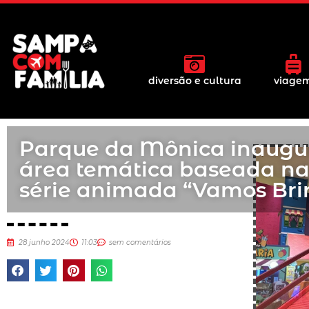
diversão e cultura
viage
Parque da Mônica inaugu
área temática baseada n
série animada “Vamos Bri
28 junho 2024
11:03
sem comentários