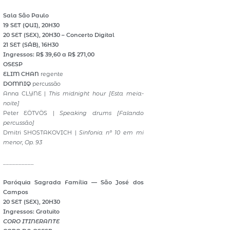
Sala São Paulo
19 SET (QUI), 20H30
20 SET (SEX), 20H30 – Concerto Digital
21 SET (SÁB), 16H30
Ingressos: R$ 39,60 a R$ 271,00
OSESP
ELIM CHAN
regente
DOMNIQ
percussão
Anna CLYNE |
This midnight hour
[Esta meia-
noite]
Peter EÖTVÖS |
Speaking drums
[Falando
percussão]
Dmitri SHOSTAKOVICH |
Sinfonia nº 10 em mi
menor, Op. 93
__________
Paróquia Sagrada Família — São José dos
Campos
20 SET (SEX), 20H30
Ingressos: Gratuito
CORO ITINERANTE