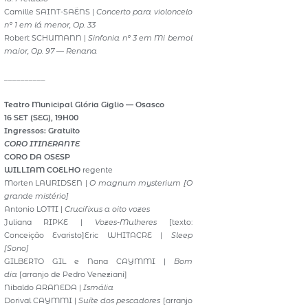
Camille SAINT-SAËNS |
Concerto para violoncelo
nº 1 em lá menor, Op. 33
Robert SCHUMANN |
Sinfonia nº 3 em Mi bemol
maior, Op. 97
—
Renana
__________
Teatro Municipal Glória Giglio — Osasco
16 SET (SEG), 19H00
Ingressos: Gratuito
CORO ITINERANTE
CORO DA OSESP
WILLIAM COELHO
regente
Morten LAURIDSEN |
O magnum mysterium [O
grande mistério]
Antonio LOTTI |
Crucifixus a oito vozes
Juliana RIPKE |
Vozes-Mulheres
[texto:
Conceição Evaristo]Eric WHITACRE |
Sleep
[Sono]
GILBERTO GIL e Nana CAYMMI |
Bom
dia
[arranjo de Pedro Veneziani]
Nibaldo ARANEDA |
Ismália
Dorival CAYMMI |
Suíte dos pescadores
[arranjo