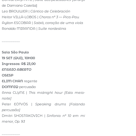
de Damiano Cozella]
Leo BROUWER |
Cántico de Celebración
Heitor VILLA-LOBOS |
Choros nº 3 — Pica-Pau
Aylton ESCOBAR |
Sabiá, coração de uma viola
Ronaldo MIRANDA |
Suíte nordestina
__________
Sala São Paulo
19 SET (QUI), 10H00
Ingressos: R$ 23,00
ENSAIO ABERTO
OSESP
ELIM CHAN
regente
DOMNIQ
percussão
Anna CLYNE |
This midnight hour
[Esta meia-
noite]
Peter EÖTVÖS |
Speaking drums
[Falando
percussão]
Dmitri SHOSTAKOVICH |
Sinfonia nº 10 em mi
menor, Op. 93
__________