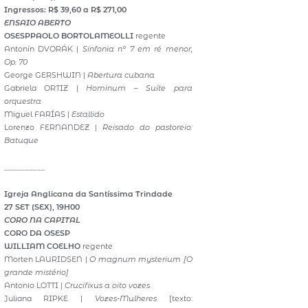
Ingressos: R$ 39,60 a R$ 271,00
ENSAIO ABERTO
OSESP
PAOLO BORTOLAMEOLLI
regente
Antonín DVORÁK |
Sinfonia nº 7 em ré menor,
Op. 70
George GERSHWIN |
Abertura cubana
Gabriela ORTIZ |
Hominum – Suíte para
orquestra
Miguel FARÍAS |
Estallido
Lorenzo FERNANDEZ |
Reisado do pastoreio:
Batuque
__________
Igreja Anglicana da Santíssima Trindade
27 SET (SEX), 19H00
CORO NA CAPITAL
CORO DA OSESP
WILLIAM COELHO
regente
Morten LAURIDSEN |
O magnum mysterium [O
grande mistério]
Antonio LOTTI |
Crucifixus a oito vozes
Juliana RIPKE |
Vozes-Mulheres
[texto: