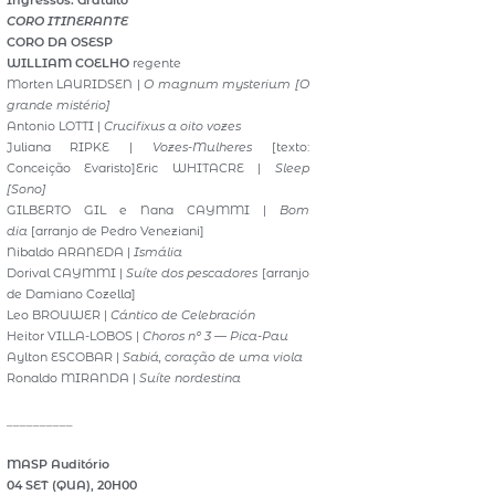
Ingressos: Gratuito
CORO ITINERANTE
CORO DA OSESP
WILLIAM COELHO
regente
Morten LAURIDSEN |
O magnum mysterium [O
grande mistério]
Antonio LOTTI |
Crucifixus a oito vozes
Juliana RIPKE |
Vozes-Mulheres
[texto:
Conceição Evaristo]Eric WHITACRE |
Sleep
[Sono]
GILBERTO GIL e Nana CAYMMI |
Bom
dia
[arranjo de Pedro Veneziani]
Nibaldo ARANEDA |
Ismália
Dorival CAYMMI |
Suíte dos pescadores
[arranjo
de Damiano Cozella]
Leo BROUWER |
Cántico de Celebración
Heitor VILLA-LOBOS |
Choros nº 3 — Pica-Pau
Aylton ESCOBAR |
Sabiá, coração de uma viola
Ronaldo MIRANDA |
Suíte nordestina
__________
MASP Auditório
04 SET (QUA), 20H00