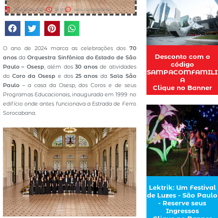
30 agosto 2024
18:50
sem comentários
O ano de 2024 marca as celebrações dos
70
Desconto com o
anos
da
Orquestra Sinfônica do Estado de São
código
Paulo – Osesp
, além dos
30 anos
de atividades
SAMPACOMFAMILI
do
Coro da Osesp
e dos
25 anos
da
Sala São
A
Paulo
– a casa da Osesp, dos Coros e de seus
Clique no Banner
Programas Educacionais, inaugurada em 1999 no
edifício onde antes funcionava a Estrada de Ferro
Sorocabana.
Lektrik: Um Festival
de Luzes - São Paulo
- Reserve seus
Ingressos