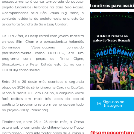
prosseguimento à quinta temporada do popular
projeto
Encontros Históricos na Sala São Paulo
.
Acompanhados pela São Paulo Big Band, o
conjunto residente do projeto neste ano, estarão
as cantoras Sandra de Sá e Izzy Gordon.
De 19 a 21/set, a Osesp estará com jovem maestra
chinesa Elim Chan e o percussionista holandês
Dominique Vleeshouwers, conhecido
profissionalmente como DOMNIQ, em um
programa com peças de Anna Clyne,
Shostakovich e Peter Eötvös, esta última com
DOMNIQ como solista.
Entre 24 e 26 deste mês acontece a segunda
etapa de 2024 da série itinerante
Coro na Capital
.
Tendo à frente William Coelho, o conjunto vocal
fará recitais em mais três locais da capital
Siga-nos no
paulista (o programa será o mesmo apresentado
Instagram
no projeto
Osesp Itinerante
).
Finalmente, entre 26 e 28 deste mês, a Osesp
estará sob o comando do chileno-italiano Paolo
@sampacomfam
Bortolameolli para interpretar obras de europeus