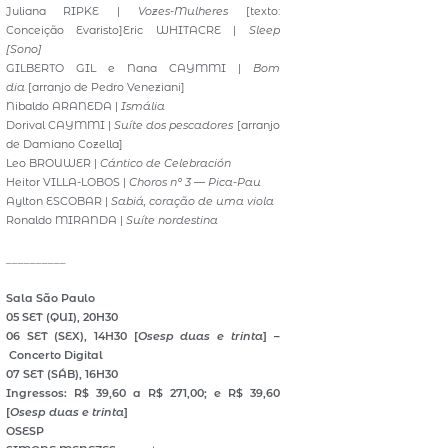
Juliana RIPKE |
Vozes-Mulheres
[texto:
Conceição Evaristo]Eric WHITACRE |
Sleep
[Sono]
GILBERTO GIL e Nana CAYMMI |
Bom
dia
[arranjo de Pedro Veneziani]
Nibaldo ARANEDA |
Ismália
Dorival CAYMMI |
Suíte dos pescadores
[arranjo
de Damiano Cozella]
Leo BROUWER |
Cántico de Celebración
Heitor VILLA-LOBOS |
Choros nº 3 — Pica-Pau
Aylton ESCOBAR |
Sabiá, coração de uma viola
Ronaldo MIRANDA |
Suíte nordestina
__________
Sala São Paulo
05 SET (QUI), 20H30
06 SET (SEX), 14H30 [
Osesp duas e trinta
] –
Concerto Digital
07 SET (SÁB), 16H30
Ingressos: R$ 39,60 a R$ 271,00; e R$ 39,60
[
Osesp duas e trinta
]
OSESP