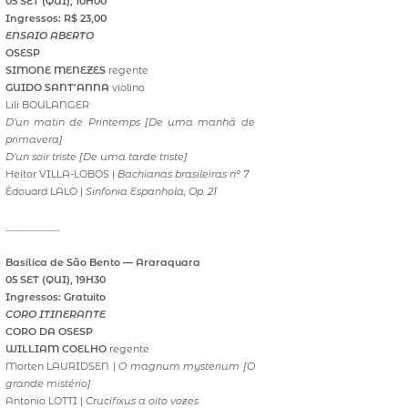
05 SET (QUI), 10H00
Ingressos: R$ 23,00
ENSAIO ABERTO
OSESP
SIMONE MENEZES
regente
GUIDO SANT’ANNA
violino
Lili BOULANGER
D’un matin de Printemps
[De uma manhã de
primavera]
D’un soir triste
[De uma tarde triste]
Heitor VILLA-LOBOS |
Bachianas brasileiras nº 7
Édouard LALO |
Sinfonia Espanhola, Op. 21
__________
Basílica de São Bento — Araraquara
05 SET (QUI), 19H30
Ingressos: Gratuito
CORO ITINERANTE
CORO DA OSESP
WILLIAM COELHO
regente
Morten LAURIDSEN |
O magnum mysterium [O
grande mistério]
Antonio LOTTI |
Crucifixus a oito vozes