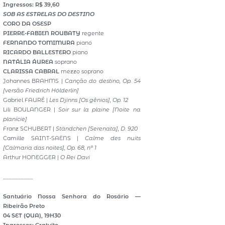
Ingressos: R$ 39,60
SOB AS ESTRELAS DO DESTINO
CORO DA OSESP
PIERRE-FABIEN ROUBATY
regente
FERNANDO TOMIMURA
piano
RICARDO BALLESTERO
piano
NATÁLIA ÁUREA
soprano
CLARISSA CABRAL
mezzo soprano
Johannes BRAHMS |
Canção do destino, Op. 54
[versão Friedrich Hölderlin]
Gabriel FAURÉ |
Les Djinns [Os gênios], Op. 12
Lili BOULANGER |
Soir sur la plaine [Noite na
planície]
Franz SCHUBERT |
Ständchen [Serenata], D. 920
Camille SAINT-SAËNS |
Calme des nuits
[Calmaria das noites], Op. 68, nº 1
Arthur HONEGGER |
O Rei Davi
__________
Santuário Nossa Senhora do Rosário —
Ribeirão Preto
04 SET (QUA), 19H30