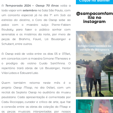
Clique no Banner
A
Temporada 2024 – Osesp 70 Anos
volta a
todo vapor em
setembro
na Sala São Paulo, com
@sampacomfam
um concerto especial já no dia 1º: em
Sob as
ilia no
estrelas do destino
, o Coro da Osesp sobe ao
instagram
palco com o maestro suíço Pierre-Fabien
Roubaty para fazer o público sonhar com
serenatas e os mistérios da noite, por meio de
peças de Brahms, Fauré, Lili Boulanger e
Schubert, entre outros.
A Osesp está de volta entre os dias 05 e 07/set,
em concertos com a maestra Simone Menezes e
o prodígio do violino Guido Sant’Anna. O
repertório trará obras de Lili Boulanger, Heitor
Villa-Lobos e Édouard Lalo.
Quem também retorna neste mês é o
projeto
Osesp Masp
, no dia 04/set, com um
recital do Septeto Osesp no auditório do museu
paulistano. Cada apresentação é comentada por
Cadu Riccioppo, curador e crítico de arte, que faz
a conexão entre as obras da coleção do Masp e
as peças musicais interpretadas por nossos