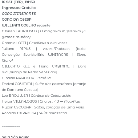
10 SET (TER), 19H30
Ingressos: Gratuito
CORO ITINERANTE
CORO DA OSESP
WILLIAM COELHO
regente
Morten LAURIDSEN |
O magnum mysterium [O
grande mistério]
Antonio LOTTI |
Crucifixus a oito vozes
Juliana RIPKE |
Vozes-Mulheres
[texto:
Conceição Evaristo]Eric WHITACRE |
Sleep
[Sono]
GILBERTO GIL e Nana CAYMMI |
Bom
dia
[arranjo de Pedro Veneziani]
Nibaldo ARANEDA |
Ismália
Dorival CAYMMI |
Suíte dos pescadores
[arranjo
de Damiano Cozella]
Leo BROUWER |
Cántico de Celebración
Heitor VILLA-LOBOS |
Choros nº 3 — Pica-Pau
Aylton ESCOBAR |
Sabiá, coração de uma viola
Ronaldo MIRANDA |
Suíte nordestina
__________
Sala São Paulo