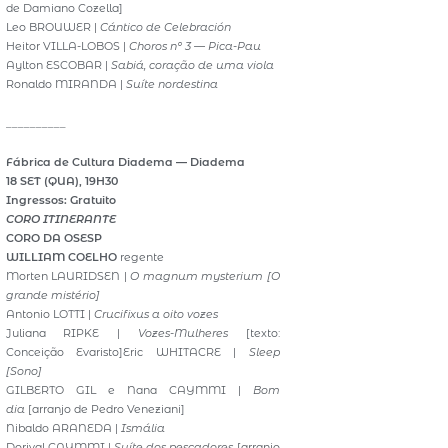
de Damiano Cozella]
Leo BROUWER |
Cántico de Celebración
Heitor VILLA-LOBOS |
Choros nº 3 — Pica-Pau
Aylton ESCOBAR |
Sabiá, coração de uma viola
Ronaldo MIRANDA |
Suíte nordestina
__________
Fábrica de Cultura Diadema — Diadema
18 SET (QUA), 19H30
Ingressos: Gratuito
CORO ITINERANTE
CORO DA OSESP
WILLIAM COELHO
regente
Morten LAURIDSEN |
O magnum mysterium [O
grande mistério]
Antonio LOTTI |
Crucifixus a oito vozes
Juliana RIPKE |
Vozes-Mulheres
[texto:
Conceição Evaristo]Eric WHITACRE |
Sleep
[Sono]
GILBERTO GIL e Nana CAYMMI |
Bom
dia
[arranjo de Pedro Veneziani]
Nibaldo ARANEDA |
Ismália
Dorival CAYMMI |
Suíte dos pescadores
[arranjo