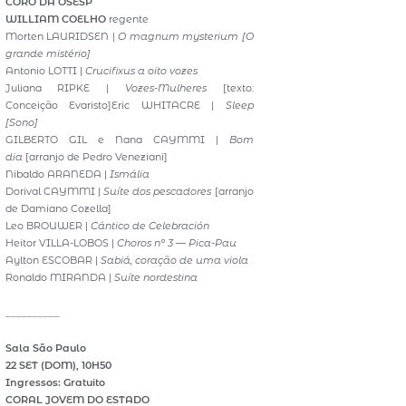
CORO DA OSESP
WILLIAM COELHO
regente
Morten LAURIDSEN |
O magnum mysterium [O
grande mistério]
Antonio LOTTI |
Crucifixus a oito vozes
Juliana RIPKE |
Vozes-Mulheres
[texto:
Conceição Evaristo]Eric WHITACRE |
Sleep
[Sono]
GILBERTO GIL e Nana CAYMMI |
Bom
dia
[arranjo de Pedro Veneziani]
Nibaldo ARANEDA |
Ismália
Dorival CAYMMI |
Suíte dos pescadores
[arranjo
de Damiano Cozella]
Leo BROUWER |
Cántico de Celebración
Heitor VILLA-LOBOS |
Choros nº 3 — Pica-Pau
Aylton ESCOBAR |
Sabiá, coração de uma viola
Ronaldo MIRANDA |
Suíte nordestina
__________
Sala São Paulo
22 SET (DOM), 10H50
Ingressos: Gratuito
CORAL JOVEM DO ESTADO