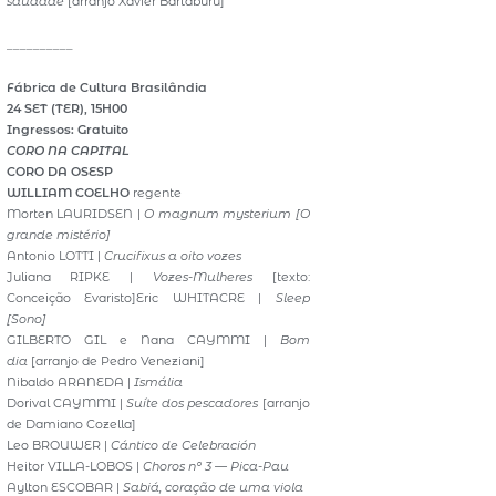
saudade
[arranjo Xavier Bartaburú]
__________
Fábrica de Cultura Brasilândia
24 SET (TER), 15H00
Ingressos: Gratuito
CORO NA CAPITAL
CORO DA OSESP
WILLIAM COELHO
regente
Morten LAURIDSEN |
O magnum mysterium [O
grande mistério]
Antonio LOTTI |
Crucifixus a oito vozes
Juliana RIPKE |
Vozes-Mulheres
[texto:
Conceição Evaristo]Eric WHITACRE |
Sleep
[Sono]
GILBERTO GIL e Nana CAYMMI |
Bom
dia
[arranjo de Pedro Veneziani]
Nibaldo ARANEDA |
Ismália
Dorival CAYMMI |
Suíte dos pescadores
[arranjo
de Damiano Cozella]
Leo BROUWER |
Cántico de Celebración
Heitor VILLA-LOBOS |
Choros nº 3 — Pica-Pau
Aylton ESCOBAR |
Sabiá, coração de uma viola