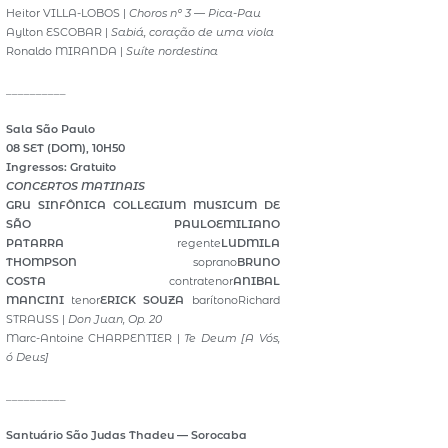
Heitor VILLA-LOBOS |
Choros nº 3 — Pica-Pau
Aylton ESCOBAR |
Sabiá, coração de uma viola
Ronaldo MIRANDA |
Suíte nordestina
__________
Sala São Paulo
08 SET (DOM), 10H50
Ingressos: Gratuito
CONCERTOS MATINAIS
GRU SINFÔNICA
COLLEGIUM MUSICUM DE
SÃO PAULO
EMILIANO
PATARRA
regente
LUDMILA
THOMPSON
soprano
BRUNO
COSTA
contratenor
ANIBAL
MANCINI
tenor
ERICK SOUZA
barítonoRichard
STRAUSS |
Don Juan, Op. 20
Marc-Antoine CHARPENTIER |
Te Deum [A Vós,
ó Deus]
__________
Santuário São Judas Thadeu — Sorocaba