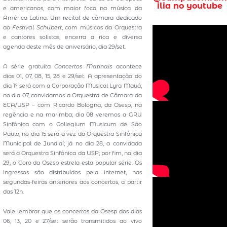
ilia no youtube
e americanos, com maior foco na música da
América Latina. Um recital de câmara dedicado
ao
Festival Schubert
, com músicos da Orquestra
e cantores solistas, encerra a rica e diversa
agenda deste mês de aniversário, dia 29/set.
A série gratuita
Concertos Matinais
acontece
dias 01, 07, 08, 15, 28 e 29/set. A apresentação do
dia 1º será com a Corporação Musical Lyra Mauá;
no dia 07, convidamos a Orquestra de Câmara da
ECA/USP – com Ricardo Bologna, da Osesp, na
regência e na marimba; dia 08 veremos a GRU
Sinfônica com o Collegium Musicum de São
Paulo; no dia 15 será a vez da Orquestra Sinfônica
Municipal de Jundiaí; já no dia 28, a convidada
será a Orquestra Sinfônica da USP; por fim, no dia
29, o Coro da Osesp estrela esta popular série. Os
ingressos são distribuídos pela internet, nas
segundas-feiras anteriores aos concertos, a partir
das 12h.
Vale lembrar que os concertos da Osesp dos dias
06, 13, 20 e 27/set serão transmitidos ao vivo