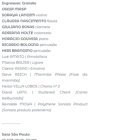
Ingressos: Gratuito
OSESP MASP
SORAYA LANDIM
violino
CLÁUDIA NASCIMENTO
flauta
GIULIANO ROSAS
clarinete
ADRIANA HOLTZ
violoncelo
HORÁCIO GOUVEIA
piano
RICARDO BOLOGNA
percussão
HERI BRANDINO
percussão
Luiz AMATO |
Amolafaca
Marcos BALTER |
Ligare
Clarice ASSAD |
Emotiva
Steve REICH |
Marimba Phase [Fase da
marimba]
Heitor VILLA-LOBOS |
Choros nº 2
David LANG |
Stuttered Chant [Canto
balbuciado]
Reinaldo MOYA |
Polythene Sonata Product
[Sonata produto polietileno]
__________
Sala São Paulo