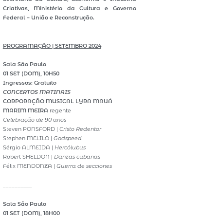
Criativas, Ministério da Cultura e Governo
Federal – União e Reconstrução.
PROGRAMAÇÃO | SETEMBRO 2024
Sala São Paulo
01 SET (DOM), 10H50
Ingressos: Gratuito
CONCERTOS MATINAIS
CORPORAÇÃO MUSICAL LYRA MAUÁ
MARIM MEIRA
regente
Celebração de 90 anos
Steven PONSFORD |
Cristo Redentor
Stephen MELILO |
Godspeed
Sérgio ALMEIDA |
Hercólubus
Robert SHELDON |
Danzas cubanas
Félix MENDONZA |
Guerra de secciones
__________
Sala São Paulo
01 SET (DOM), 18H00