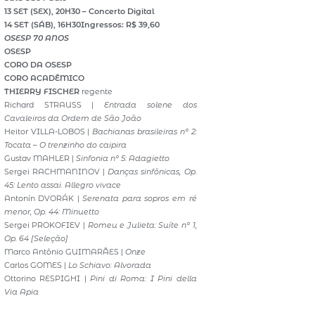
13 SET (SEX), 20H30 – Concerto Digital
14 SET (SÁB), 16H30
Ingressos: R$ 39,60
OSESP 70 ANOS
OSESP
CORO DA OSESP
CORO ACADÊMICO
THIERRY FISCHER
regente
Richard STRAUSS |
Entrada solene dos
Cavaleiros da Ordem de São João
Heitor VILLA-LOBOS |
Bachianas brasileiras nº 2:
Tocata – O trenzinho do caipira
Gustav MAHLER |
Sinfonia nº 5: Adagietto
Sergei RACHMANINOV |
Danças sinfônicas, Op.
45: Lento assai. Allegro vivace
Antonín DVORÁK |
Serenata para sopros em ré
menor, Op. 44: Minuetto
Sergei PROKOFIEV |
Romeu e Julieta: Suíte nº 1,
Op. 64 [Seleção]
Marco Antônio GUIMARÃES |
Onze
Carlos GOMES |
Lo Schiavo: Alvorada
Ottorino RESPIGHI |
Pini di Roma: I Pini della
Via Apia