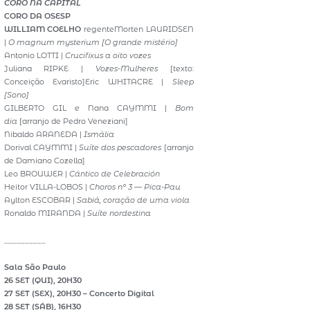
CORO NA CAPITAL
CORO DA OSESP
WILLIAM COELHO
regenteMorten LAURIDSEN
|
O magnum mysterium [O grande mistério]
Antonio LOTTI |
Crucifixus a oito vozes
Juliana RIPKE |
Vozes-Mulheres
[texto:
Conceição Evaristo]Eric WHITACRE |
Sleep
[Sono]
GILBERTO GIL e Nana CAYMMI |
Bom
dia
[arranjo de Pedro Veneziani]
Nibaldo ARANEDA |
Ismália
Dorival CAYMMI |
Suíte dos pescadores
[arranjo
de Damiano Cozella]
Leo BROUWER |
Cántico de Celebración
Heitor VILLA-LOBOS |
Choros nº 3 — Pica-Pau
Aylton ESCOBAR |
Sabiá, coração de uma viola
Ronaldo MIRANDA |
Suíte nordestina
__________
Sala São Paulo
26 SET (QUI), 20H30
27 SET (SEX), 20H30 – Concerto Digital
28 SET (SÁB), 16H30