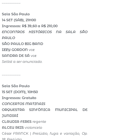
__________
Sala São Paulo
14 SET (SÁB), 21H00
Ingressos: R$ 39,60 a R$ 210,00
ENCONTROS HISTÓRICOS NA SALA SÃO
PAULO
SÃO PAULO BIG BAND
IZZY GORDON
voz
SANDRA DE SÁ
voz
Setlist a ser anunciado.
__________
Sala São Paulo
15 SET (DOM), 10H50
Ingressos: Gratuito
CONCERTOS MATINAIS
ORQUESTRA SINFÔNICA MUNICIPAL DE
JUNDIAÍ
CLAUDIA FERES
regente
ALCEU REIS
violoncelo
César FRANCK |
Prelúdio, fuga e variação, Op.
18: Prelúdio