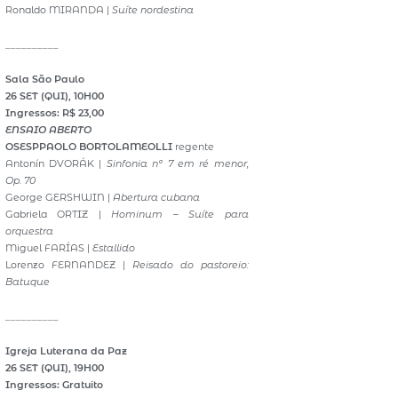
Ronaldo MIRANDA |
Suíte nordestina
__________
Sala São Paulo
26 SET (QUI), 10H00
Ingressos: R$ 23,00
ENSAIO ABERTO
OSESP
PAOLO BORTOLAMEOLLI
regente
Antonín DVORÁK |
Sinfonia nº 7 em ré menor,
Op. 70
George GERSHWIN |
Abertura cubana
Gabriela ORTIZ |
Hominum – Suíte para
orquestra
Miguel FARÍAS |
Estallido
Lorenzo FERNANDEZ |
Reisado do pastoreio:
Batuque
__________
Igreja Luterana da Paz
26 SET (QUI), 19H00
Ingressos: Gratuito