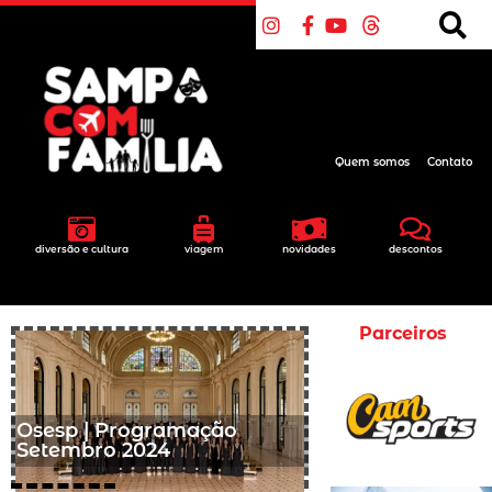
Quem somos
Contato
diversão e cultura
viagem
novidades
descontos
Parceiros
Osesp | Programação
Setembro 2024