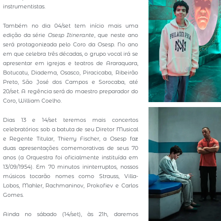
instrumentistas.
Também no dia 04/set tem início mais uma
edição da série
Osesp Itinerante
, que neste ano
será protagonizada pelo Coro da Osesp. No ano
em que celebra três décadas, o grupo vocal irá se
apresentar em igrejas e teatros de Araraquara,
Botucatu, Diadema, Osasco, Piracicaba, Ribeirão
Preto, São José dos Campos e Sorocaba, até
20/set. A regência será do maestro preparador do
Coro, William Coelho.
Dias 13 e 14/set teremos mais concertos
celebratórios: sob a batuta de seu Diretor Musical
e Regente Titular, Thierry Fischer, a Osesp faz
duas apresentações comemorativas de seus 70
anos (a Orquestra foi oficialmente instituída em
13/09/1954). Em 70 minutos ininterruptos, nossos
músicos tocarão nomes como Strauss, Villa-
Lobos, Mahler, Rachmaninov, Prokofiev e Carlos
Gomes.
Ainda no sábado (14/set), às 21h, daremos