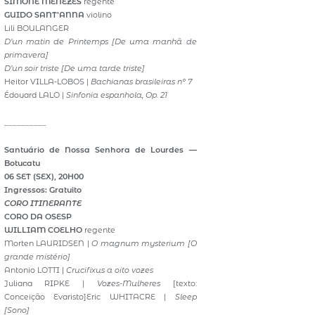
SIMONE MENEZES
regente
GUIDO SANT’ANNA
violino
Lili BOULANGER
D’un matin de Printemps
[De uma manhã de
primavera]
D’un soir triste
[De uma tarde triste]
Heitor VILLA-LOBOS |
Bachianas brasileiras nº 7
Édouard LALO |
Sinfonia espanhola, Op. 21
__________
Santuário de Nossa Senhora de Lourdes —
Botucatu
06 SET (SEX), 20H00
Ingressos: Gratuito
CORO ITINERANTE
CORO DA OSESP
WILLIAM COELHO
regente
Morten LAURIDSEN |
O magnum mysterium [O
grande mistério]
Antonio LOTTI |
Crucifixus a oito vozes
Juliana RIPKE |
Vozes-Mulheres
[texto:
Conceição Evaristo]Eric WHITACRE |
Sleep
[Sono]