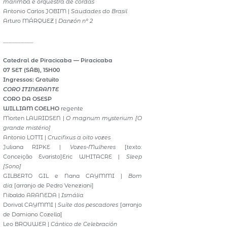
marimba e orquestra de cordas
Antonio Carlos JOBIM |
Saudades do Brasil
Arturo MÁRQUEZ |
Danzón nº 2
__________
Catedral de Piracicaba — Piracicaba
07 SET (SÁB), 15H00
Ingressos: Gratuito
CORO ITINERANTE
CORO DA OSESP
WILLIAM COELHO
regente
Morten LAURIDSEN |
O magnum mysterium [O
grande mistério]
Antonio LOTTI |
Crucifixus a oito vozes
Juliana RIPKE |
Vozes-Mulheres
[texto:
Conceição Evaristo]Eric WHITACRE |
Sleep
[Sono]
GILBERTO GIL e Nana CAYMMI |
Bom
dia
[arranjo de Pedro Veneziani]
Nibaldo ARANEDA |
Ismália
Dorival CAYMMI |
Suíte dos pescadores
[arranjo
de Damiano Cozella]
Leo BROUWER |
Cántico de Celebración