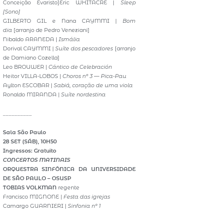
Conceição Evaristo]Eric WHITACRE |
Sleep
[Sono]
GILBERTO GIL e Nana CAYMMI |
Bom
dia
[arranjo de Pedro Veneziani]
Nibaldo ARANEDA |
Ismália
Dorival CAYMMI |
Suíte dos pescadores
[arranjo
de Damiano Cozella]
Leo BROUWER |
Cántico de Celebración
Heitor VILLA-LOBOS |
Choros nº 3 — Pica-Pau
Aylton ESCOBAR |
Sabiá, coração de uma viola
Ronaldo MIRANDA |
Suíte nordestina
__________
Sala São Paulo
28 SET (SÁB), 10H50
Ingressos: Gratuito
CONCERTOS MATINAIS
ORQUESTRA SINFÔNICA DA UNIVERSIDADE
DE SÃO PAULO – OSUSP
TOBIAS VOLKMAN
regente
Francisco MIGNONE |
Festa das igrejas
Camargo GUARNIERI |
Sinfonia nº 1