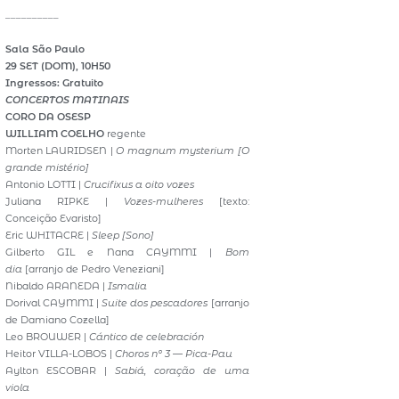
__________
Sala São Paulo
29 SET (DOM), 10H50
Ingressos: Gratuito
CONCERTOS MATINAIS
CORO DA OSESP
WILLIAM COELHO
regente
Morten LAURIDSEN |
O magnum mysterium
[O
grande mistério]
Antonio LOTTI |
Crucifixus a oito vozes
Juliana RIPKE |
Vozes-mulheres
[texto:
Conceição Evaristo]
Eric WHITACRE |
Sleep
[Sono]
Gilberto GIL e Nana CAYMMI |
Bom
dia
[arranjo de Pedro Veneziani]
Nibaldo ARANEDA |
Ismalia
Dorival CAYMMI |
Suite dos pescadores
[arranjo
de Damiano Cozella]
Leo BROUWER |
Cántico de celebración
Heitor VILLA-LOBOS |
Choros nº 3 — Pica-Pau
Aylton ESCOBAR |
Sabiá, coração de uma
viola