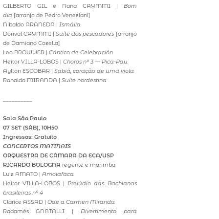
GILBERTO GIL e Nana CAYMMI |
Bom
dia
[arranjo de Pedro Veneziani]
Nibaldo ARANEDA |
Ismália
Dorival CAYMMI |
Suíte dos pescadores
[arranjo
de Damiano Cozella]
Leo BROUWER |
Cántico de Celebración
Heitor VILLA-LOBOS |
Choros nº 3 — Pica-Pau
Aylton ESCOBAR |
Sabiá, coração de uma viola
Ronaldo MIRANDA |
Suíte nordestina
__________
Sala São Paulo
07 SET (SÁB), 10H50
Ingressos: Gratuito
CONCERTOS MATINAIS
ORQUESTRA DE CÂMARA DA ECA/USP
RICARDO BOLOGNA
regente e marimba
Luiz AMATO |
Amolafaca
Heitor VILLA-LOBOS |
Prelúdio das Bachianas
brasileiras nº 4
Clarice ASSAD |
Ode a Carmen Miranda
Radamés GNATALLI |
Divertimento para