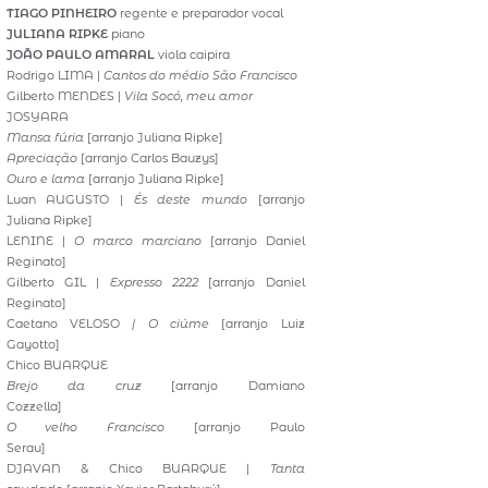
TIAGO PINHEIRO
regente e preparador vocal
JULIANA RIPKE
piano
JOÃO PAULO AMARAL
viola caipira
Rodrigo LIMA |
Cantos do médio São Francisco
Gilberto MENDES |
Vila Socó, meu amor
JOSYARA
Mansa fúria
[arranjo Juliana Ripke]
Apreciação
[arranjo Carlos Bauzys]
Ouro
e
lama
[arranjo Juliana Ripke]
Luan AUGUSTO |
És deste mundo
[arranjo
Juliana Ripke]
LENINE |
O marco marciano
[arranjo Daniel
Reginato]
Gilberto GIL |
Expresso 2222
[arranjo Daniel
Reginato]
Caetano VELOSO
| O ciúme
[arranjo Luiz
Gayotto]
Chico BUARQUE
Brejo da cruz
[arranjo Damiano
Cozzella]
O velho Francisco
[arranjo Paulo
Serau]
DJAVAN & Chico BUARQUE |
Tanta