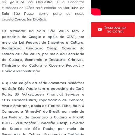
no
YouTube da Orquestra
, e o
Encontros
Históricos
de 14/set será exibido no
YouTube da
Sala São Paulo
, como parte de nosso
projeto
Concertos Digitais
.
Inscreva-se
Os
Matinais
na Sala São Paulo têm o
no Canal
patrocínio de Google e apoio de CI&T, por
meio da Lei Federal de Incentivo à Cultura.
Realização: Fundação Osesp, Governo do
Estado de São Paulo, por meio da Secretaria
da Cultura, Economia e Indústria Criativas,
Ministério da Cultura e Governo Federal –
União e Reconstrução.
A quinta edição da série
Encontros Históricos
na Sala São Paulo
tem o patrocínio de Itaú,
Porto, B3, Volkswagen Financial Services e
EMS Farmacêutica, copatrocínio de Cebrace,
Vivo e Embraer, apoio de Mattos Filho, Bain &
Company e AlmavivA do Brasil, por meio da
Lei Federal de Incentivo à Cultura e ProAC
ICMS . Realização: Fundação Osesp, Governo
do Estado de São Paulo, por meio da
Secretaria da Cultura, Economia e Indústria