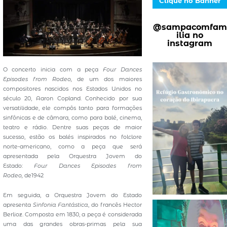
Clique no Banner
@sampacomfam
ilia no
instagram
O concerto inicia com a peça
Four Dances
Episodes from Rodeo,
de um dos maiores
compositores nascidos nos Estados Unidos no
século 20, Aaron Copland. Conhecido por sua
versatilidade, ele compôs tanto para formações
sinfônicas e de câmara, como para balé, cinema,
teatro e rádio. Dentre suas peças de maior
sucesso, estão os balés inspirados no folclore
norte-americano, como a peça que será
apresentada pela Orquestra Jovem do
Estado:
Four Dances Episodes from
Rodeo,
de1942
Em seguida, a Orquestra Jovem do Estado
apresenta
Sinfonia Fantástica
, do francês Hector
Berlioz. Composta em 1830, a peça é considerada
uma das grandes obras-primas pela sua