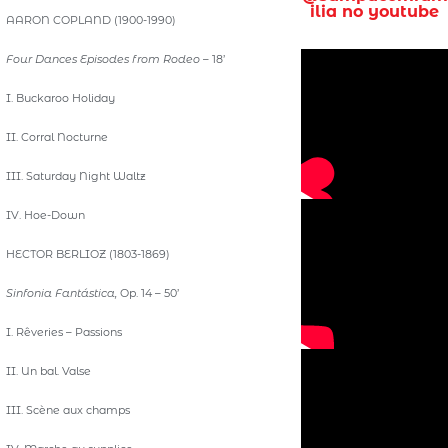
ilia no youtube
AARON COPLAND (1900-1990)
Four Dances Episodes from Rodeo
– 18’
I. Buckaroo Holiday
II. Corral Nocturne
III. Saturday Night Waltz
IV. Hoe-Down
HECTOR BERLIOZ (1803-1869)
Sinfonia Fantástica,
Op. 14 – 50’
I. Rêveries – Passions
II. Un bal. Valse
III. Scène aux champs