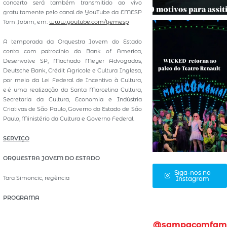
concerto será também transmitido ao vivo
gratuitamente pelo canal de YouTube da EMESP
Tom Jobim, em:
www.youtube.com/tjemesp
A temporada da Orquestra Jovem do Estado
conta com patrocínio do Bank of America,
Desenvolve SP, Machado Meyer Advogados,
Deutsche Bank, Crédit Agricole e Cultura Inglesa,
por meio da Lei Federal de Incentivo à Cultura,
e é uma realização da Santa Marcelina Cultura,
Secretaria da Cultura, Economia e Indústria
Criativas de São Paulo, Governo do Estado de São
Paulo, Ministério da Cultura e Governo Federal.
SERVIÇO
ORQUESTRA JOVEM DO ESTADO
Siga-nos no
Tara Simoncic, regência
Instagram
PROGRAMA
@sampacomfam