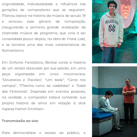
originalidade, individualidade e influência nas
gerações de compositores que se seguiram.
Marcou época na história da música do seculo 19
e renovou esse gênero de composição,
inaugurando a primeira grande realização da
chamada música de programa, que viria a ser
consolidada pouco depois, na obra de Franz Liszt,
e se tornaria uma das mais características do
Romantismo.
Em
Sinfonia Fantástica
, Berlioz conta a história
de um artista obcecado por sua paixão, em uma
peça organizada em cinco movimentos:
“Devaneios e Paixões”, “Um baile”, “Cena nos
campos”, “Marcha rumo ao cadafalso” e “Sabá
das Feiticeiras”. Inspirada em eventos pessoais,
na verdade, o compositor estava contando sua
própria história de amor em relação à atriz
inglesa Harriet Smithson.
Transmissão ao vivo
Para democratizar o acesso ao público, o