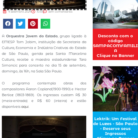
4 setembro 2024
10:59
sem comentários
Desconto com o
A
Orquestra Jovem do Estado
, grupo ligado à
código
EMESP Tom Jobim, instituição da Secretaria da
SAMPACOMFAMILI
Cultura, Economia e Indústria Criativas do Estado
A
de São Paulo, gerida pela Santa Marcelina
Clique no Banner
Cultura, recebe a maestra estadunidense Tara
Simoncic para concerto no dia 15 de setembro,
domingo, às 16h, na Sala São Paulo.
O programa contempla obras dos
compositores Aaron Copland(1900-1990) e Hector
Berlioz (1803-1869). Os ingressos custam R$ 30
(meia-entrada) e R$ 60 (inteira) e estão
disponíveis
aqui
.
Lektrik: Um Festival
de Luzes - São Paulo
- Reserve seus
Ingressos