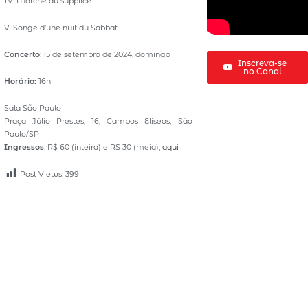
IV. Marche au supplice
V. Songe d’une nuit du Sabbat
Concerto
: 15 de setembro de 2024, domingo
Inscreva-se
no Canal
Horário:
16h
Sala São Paulo
Praça Júlio Prestes, 16, Campos Elíseos, São
Paulo/SP
Ingressos
: R$ 60 (inteira) e R$ 30 (meia),
aqui
Post Views:
399