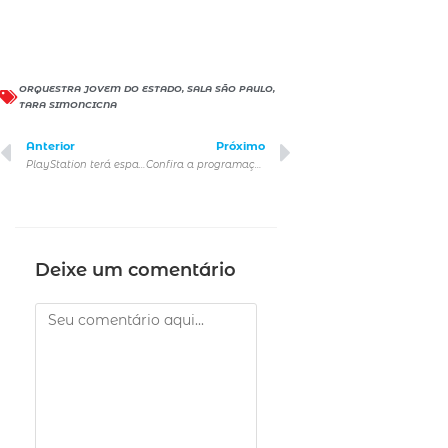
ORQUESTRA JOVEM DO ESTADO
,
SALA SÃO PAULO
,
TARA SIMONCICNA
Anterior
Próximo
PlayStation terá espaço exclusivo aberto ao público em 7 de setembro para celebrar o lançamento do novo jogo Astro Bot
Confira a programação da semana no Theatro Municipal de São Paulo
Deixe um comentário