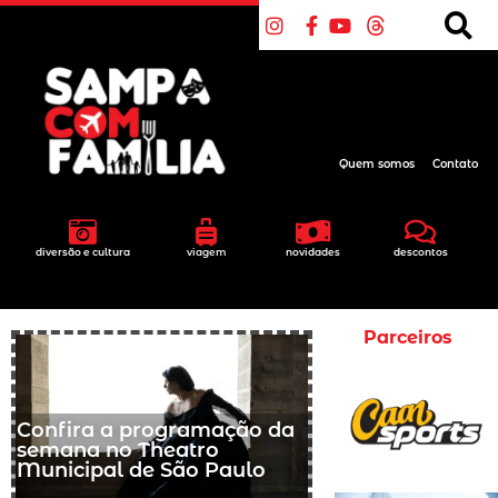
Quem somos
Contato
diversão e cultura
viagem
novidades
descontos
Parceiros
Confira a programação da
semana no Theatro
Municipal de São Paulo