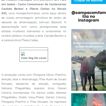
Clique no Banner
em Godot – Como Comemorar As Centenárias
Cacilda Becker e Maria Callas no Século
@sampacomfam
XXI,
uma metaperformance (uma peça dentro
ilia no
de outra), remontagem semiótica do teatro do
instagram
absurdo do dinamasquês, Samuel Backett. A
apresentação tem como protagonistas duas
artistas mulheres relevantes e centenárias no
cenário artístico mundial, a atriz Cacilda Becker e
a cantora lírica Maria Callas.
Foto: Stig De Lavor
A produção conta com Morgana Olívia Manfrin,
direção, atriz e dramaturga, Max Ruan de Souza
Peruzzo, assistente de direção, cenógrafa,
Adriana Magalhães, soprano lírica, Daniel
Carrera, trombonista. No elenco estão Adriana
Magalhães, André Wey-Martz, Daniel Carrera,
Morgana Manfrin e Max Peruzzo. Os ingressos