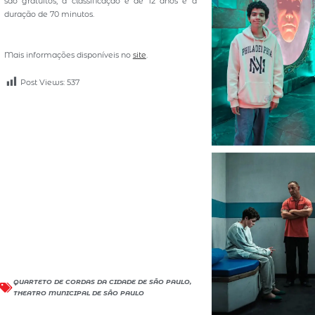
são gratuitos, a classificação é de 12 anos e a
duração de 70 minutos.
Mais informações disponíveis no
site
.
Post Views:
537
QUARTETO DE CORDAS DA CIDADE DE SÃO PAULO
,
THEATRO MUNICIPAL DE SÃO PAULO