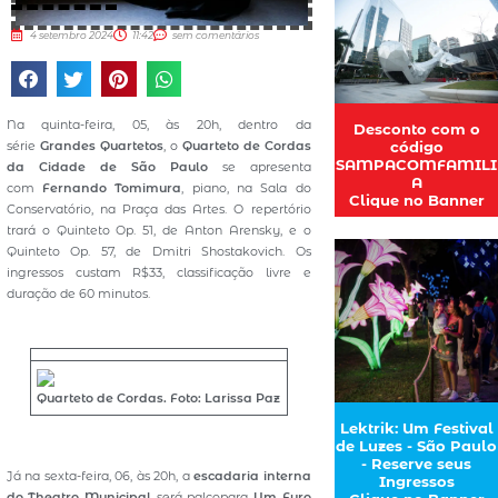
4 setembro 2024
11:42
sem comentários
Na quinta-feira, 05, às 20h, dentro da
Desconto com o
série
Grandes Quartetos
, o
Quarteto de Cordas
código
SAMPACOMFAMILI
da Cidade de São Paulo
se apresenta
A
com
Fernando Tomimura
, piano, na Sala do
Clique no Banner
Conservatório, na Praça das Artes. O repertório
trará o Quinteto Op. 51, de Anton Arensky, e o
Quinteto Op. 57, de Dmitri Shostakovich. Os
ingressos custam R$33, classificação livre e
duração de 60 minutos.
Quarteto de Cordas. Foto: Larissa Paz
Lektrik: Um Festival
de Luzes - São Paulo
- Reserve seus
Já na sexta-feira, 06, às 20h, a
escadaria interna
Ingressos
do Theatro Municipal
será palcopara
Um Furo