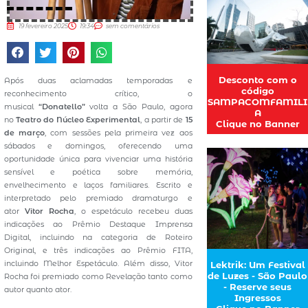
19 fevereiro 2025
19:34
sem comentários
Desconto com o
Após duas aclamadas temporadas e
código
reconhecimento crítico, o
SAMPACOMFAMILI
musical
“Donatello”
volta a São Paulo, agora
A
no
Teatro do Núcleo Experimental
, a partir de
15
Clique no Banner
de março
, com sessões pela primeira vez aos
sábados e domingos, oferecendo uma
oportunidade única para vivenciar uma história
sensível e poética sobre memória,
envelhecimento e laços familiares. Escrito e
interpretado pelo premiado dramaturgo e
ator
Vitor Rocha
, o espetáculo recebeu duas
indicações ao Prêmio Destaque Imprensa
Digital, incluindo na categoria de Roteiro
Original, e três indicações ao Prêmio FITA,
incluindo Melhor Espetáculo. Além disso, Vitor
Lektrik: Um Festival
de Luzes - São Paulo
Rocha foi premiado como Revelação tanto como
- Reserve seus
autor quanto ator.
Ingressos