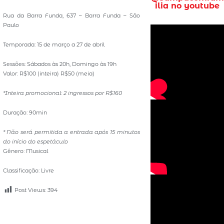
ilia no youtube
Rua da Barra Funda, 637 – Barra Funda – São
Paulo
Temporada: 15 de março a 27 de abril
Sessões: Sábados às 20h, Domingo às 19h
Valor: R$100 (inteira) R$50 (meia)
*Inteira promocional: 2 ingressos por R$160
Duração: 90min
* Não será permitida a entrada após 15 minutos
do início do espetáculo
Gênero: Musical
Classificação: Livre
Post Views:
394