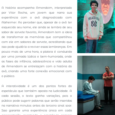
A história acompanha Amendoim, interpretado
por Vitor Rocha, um jovem que narra sua
experiência com o avô diagnosticado com
Alzheimer. Ao perceber que, apesar de o avô ter
esquecido seu nome, ele ainda se lembra de seu
sabor de sorvete favorito, Amendoim tem a ideia
de transformar as memórias que compartilhou
com ele em sabores de sorvete, acreditando que
isso pode ajudá-lo a reviver essas lembranças. Em
pouco mais de uma hora, a plateia é conduzida
por uma jornada lúdica e bem-humorada, onde
as fases da infância, adolescência e vida adulta
de Amendoim se entrelaçam com a história do
avô, criando uma forte conexão emocional com
o público.
A interatividade é um dos pontos fortes do
espetáculo que também aposta na ludicidade. A
cada sessão, o texto ganha variações, pois o
público pode sugerir palavras que serão inseridas
na narrativa minutos antes do terceiro sinal soar.
Isso garante uma experiência única em cada