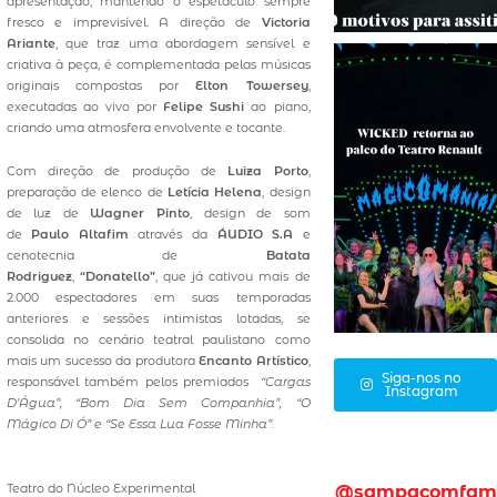
apresentação, mantendo o espetáculo sempre
fresco e imprevisível. A direção de
Victoria
Ariante
, que traz uma abordagem sensível e
criativa à peça, é complementada pelas músicas
originais compostas por
Elton Towersey
,
executadas ao vivo por
Felipe Sushi
ao piano,
criando uma atmosfera envolvente e tocante.
Com direção de produção de
Luiza Porto
,
preparação de elenco de
Letícia Helena
, design
de luz de
Wagner Pinto
, design de som
de
Paulo Altafim
através da
ÁUDIO S.A
e
cenotecnia de
Batata
Rodriguez
,
“Donatello”
,
que já cativou mais de
2.000 espectadores em suas temporadas
anteriores e sessões intimistas lotadas, se
consolida no cenário teatral paulistano como
mais um sucesso da produtora
Encanto Artístico
,
Siga-nos no
responsável também pelos premiados
“Cargas
Instagram
D’Água”, “Bom Dia Sem Companhia”, “O
Mágico Di Ó” e “Se Essa Lua Fosse Minha”
.
Teatro do Núcleo Experimental
@sampacomfam