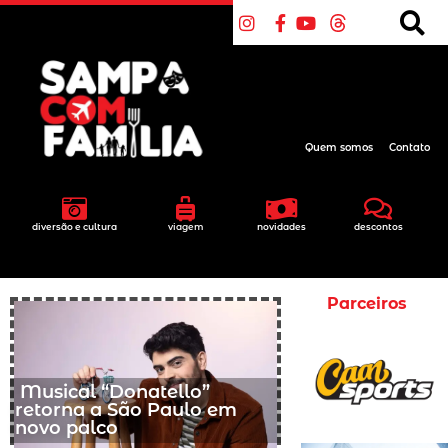
Quem somos
Contato
diversão e cultura
viagem
novidades
descontos
Parceiros
Musical “Donatello”
retorna a São Paulo em
novo palco