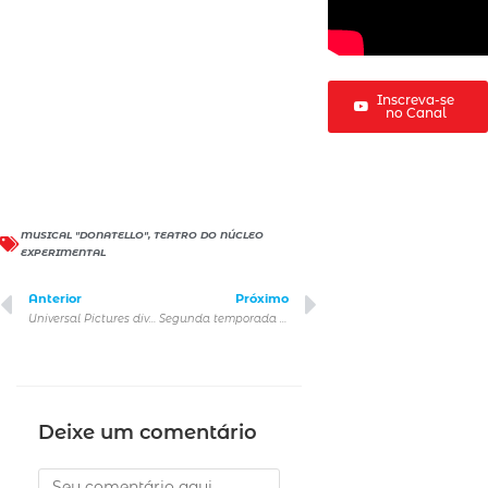
Inscreva-se
no Canal
MUSICAL "DONATELLO"
,
TEATRO DO NÚCLEO
EXPERIMENTAL
Anterior
Próximo
Universal Pictures divulga vídeo inédito da nova animação da DreamWorks, O Homem-Cão
Segunda temporada da série THE LAST OF US, estreia em 13 de abril
Deixe um comentário