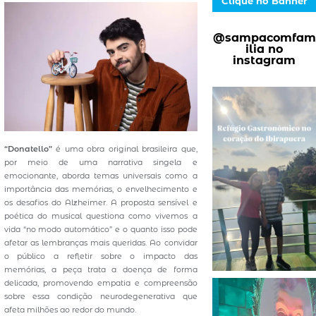
Clique no Banner
@sampacomfam
ilia no
instagram
“Donatello”
é uma obra original brasileira que,
por meio de uma narrativa singela e
emocionante, aborda temas universais como a
importância das memórias, o envelhecimento e
os desafios do Alzheimer. A proposta sensível e
poética do musical questiona como vivemos a
vida “no modo automático” e o quanto isso pode
afetar as lembranças mais queridas. Ao convidar
o público a refletir sobre o impacto das
memórias, a peça trata a doença de forma
delicada, promovendo empatia e compreensão
sobre essa condição neurodegenerativa que
afeta milhões ao redor do mundo.