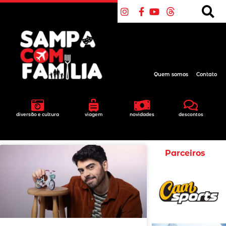
Quem somos
Contato
diversão e cultura
viagem
novidades
descontos
Parceiros