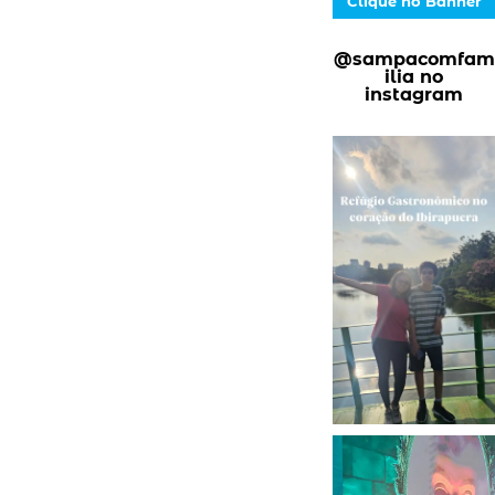
Clique no Banner
@sampacomfam
ilia no
instagram