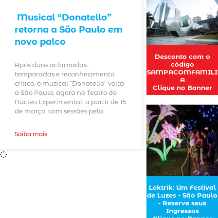
Musical “Donatello”
retorna a São Paulo em
novo palco
Desconto com o
código
Após duas aclamadas
SAMPACOMFAMILI
temporadas e reconhecimento
A
crítico, o musical “Donatello” volta
Clique no Banner
a São Paulo, agora no Teatro do
Núcleo Experimental, a partir de 15
de março, com sessões pela
Saiba mais
Lektrik: Um Festival
de Luzes - São Paulo
- Reserve seus
Ingressos