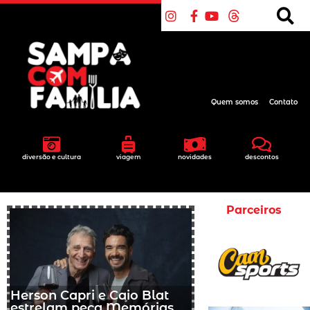
Quem somos
Contato
diversão e cultura
viagem
novidades
descontos
Parceiros
Herson Capri e Caio Blat
estrelam peça Memórias