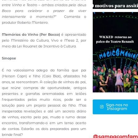
entre Vinho e Teatro – ambos criados pelo deus
Baco para celebrar o prazer de viver
intensamente o momento?”
Comenta o
produtor Roberto Monteiro.
Memórias do Vinho (Per Bacco)
é apresentado
pelo Ministério da Cultura, Vivo e Mesa 2, por
meio da Lei Rouanet de Incentivo à Cultura.
Sinopse
É na valiosíssima adega da família que pai
(Herson Capri) e filho (Caio Blat), afastados há
anos, se reencontram. A coleção de vinhos do pai,
que reúne compras de oportunidade, antigos
presentes e garrafas arrematadas em leilões
frequentados pelos muito ricos, pode ser a
Siga-nos no
solução para um projeto pessoal do filho. Mas
Instagram
inesperadas revelações e até um secreto diário
de vinhos, escrito pelo pai, muda o rumo desse
encontro, transformando-o em um tenso acerto
de contas. Estarão os dois preparados para um
brinde final?
@sampacomfam