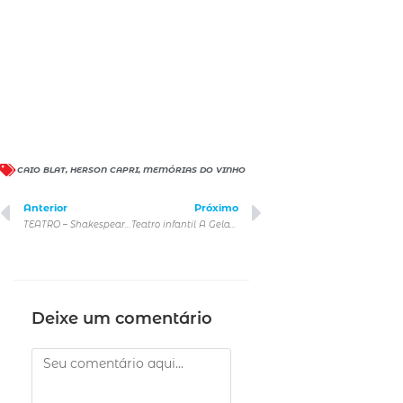
CAIO BLAT
,
HERSON CAPRI
,
MEMÓRIAS DO VINHO
Anterior
Próximo
TEATRO – Shakespeare Apaixonado
Teatro infantil A Geladeira Mágica
Deixe um comentário