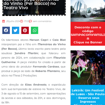
do Vinho (Per Bacco) no
Teatro Vivo
29 julho 2024
17:03
sem comentários
Desconto com o
código
SAMPACOMFAMILI
A
Os talentosos atores
Herson Capri
e
Caio Blat
Clique no Banner
interpretam pai e filho em
Memórias do Vinho
(Per Bacco)
, último texto escrito para teatro pela
saudosa
Jandira Martini
, que faleceu em
janeiro de 2024, em colaboração com
Maurício
Guilherme
. A peça inédita foi criada a partir de
uma ideia do produtor
Fernando Cardoso
, que
produz a peça ao lado de
Roberto Monteiro
, seu
sócio na Mesa 2 Produções.
Com direção de
Elias Andreato
, o espetáculo
tem sua temporada de estreia no Teatro Vivo, de
Lektrik: Um Festival
3 de agosto a 15 de setembro, com apresentações
de Luzes - São Paulo
- Reserve seus
às sextas e aos sábados, às 20h, e aos domingos,
Ingressos
às 18h.