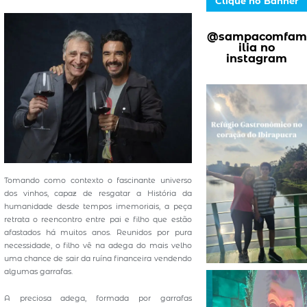
Clique no Banner
@sampacomfam
ilia no
instagram
Tomando como contexto o fascinante universo
dos vinhos, capaz de resgatar a História da
humanidade desde tempos imemoriais, a peça
retrata o reencontro entre pai e filho que estão
afastados há muitos anos. Reunidos por pura
necessidade, o filho vê na adega do mais velho
uma chance de sair da ruína financeira vendendo
algumas garrafas.
A preciosa adega, formada por garrafas