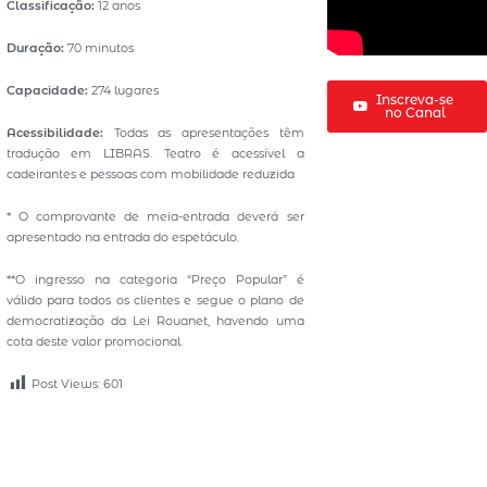
Classificação:
12 anos
Duração:
70 minutos
Capacidade:
274 lugares
Inscreva-se
no Canal
Acessibilidade:
Todas as apresentações têm
tradução em LIBRAS. Teatro é acessível a
cadeirantes e pessoas com mobilidade reduzida
* O comprovante de meia-entrada deverá ser
apresentado na entrada do espetáculo.
**O ingresso na categoria “Preço Popular” é
válido para todos os clientes e segue o plano de
democratização da Lei Rouanet, havendo uma
cota deste valor promocional.
Post Views:
601