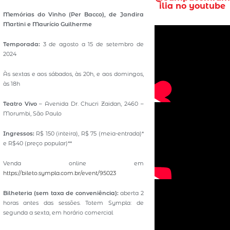
ilia no youtube
Memórias do Vinho (Per Bacco), de Jandira
Martini e Maurício Guilherme
Temporada:
3 de agosto a 15 de setembro de
2024
Às sextas e aos sábados, às 20h, e aos domingos,
às 18h
Teatro Vivo
– Avenida Dr. Chucri Zaidan, 2460 –
Morumbi, São Paulo
Ingressos:
R$ 150 (inteira), R$ 75 (meia-entrada)*
e R$40 (preço popular)**
Venda online em
https://bileto.sympla.com.br/event/95023
Bilheteria (sem taxa de conveniência):
aberta 2
horas antes das sessões. Totem Sympla: de
segunda a sexta, em horário comercial