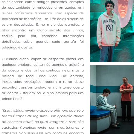
colecionadas como antigos presentes, compras
de oportunidade e raridades arrematadas em
leilões caríssimos, representa uma espécie de
biblioteca de memórias – muitas delas difíceis de
serem degustadas. E, no meio das garrafas, o
filho encontra um diário secreto dos vinhos,
escrito pelo pai, contendo informações
detalhadas sobre quando cada garrafa foi
adquirida e aberta.
O curioso diário, capaz de despertar prazer em
qualquer enólogo, conta não apenas a trajetória
da adega e dos vinhos contidos nela, mas a
história de toda uma vida. No entanto,
inesperadas revelações mudam o rumo desse
encontro, transformando-o em um tenso acerto
de contas. Estariam pai e filho prontos para um
brinde final?
“Essa história revela o aspecto efêmero que só o
teatro é capaz de registrar – em oposição direta
ao contexto atual, no qual imagens e sons são
captados freneticamente por smartphones e
câmeras. Não seria esse um ponto de encontro