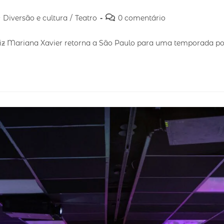
Diversão e cultura
/
Teatro
0 comentário
z Mariana Xavier retorna a São Paulo para uma temporada popul