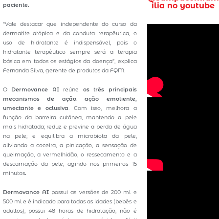
ilia no youtube
paciente.
“Vale destacar que independente do curso da
dermatite atópica e da conduta terapêutica, o
uso de hidratante é indispensável, pois o
hidratante terapêutico sempre será a terapia
básica em todos os estágios da doença”, explica
Fernanda Silva, gerente de produtos da FQM.
O
Dermovance AI
reúne
os três principais
mecanismos de ação
:
ação emoliente,
umectante e oclusiva
. Com isso, melhora a
função da barreira cutânea, mantendo a pele
mais hidratada; reduz e previne a perda de água
na pele; e equilibra a microbiota da pele,
aliviando a coceira, a pinicação, a sensação de
queimação, a vermelhidão, o ressecamento e a
descamação da pele, agindo nos primeiros 15
minutos
.
Dermovance AI
possui as versões de 200 ml e
500 ml e é indicado para todas as idades (bebês e
adultos), possui 48 horas de hidratação, não é