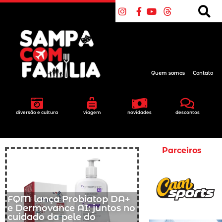
Quem somos
Contato
diversão e cultura
viagem
novidades
descontos
Parceiros
FQM lança Probiatop DA+
e Dermovance AI: juntos no
cuidado da pele do