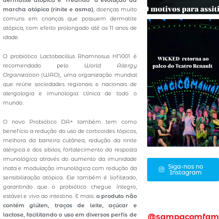
dermatite atópica
e “freando” a evolução da
marcha atópica (rinite e asma)
, doenças muito
comuns em crianças que possuem dermatite
atópica, com efeito prolongado até os 11 anos de
idade.
O probiótico Lactobacillus Rhamnosus HN001 é
recomendado pelo
World Allergy
Organization
(WAO), uma organização mundial
que reúne sociedades regionais e nacionais de
alergologia e imunologia clínica de todo o
mundo.
O novo Probiótico DA+ também tem como
benefício a redução do uso de corticoides tópicos,
melhora da barreira cutânea, redução da rinite
alérgica e dos sibilos, fortalecimento da resposta
imunológica através do aumento da imunidade
Siga-nos no
inata e modulação imunológica com redução da
Instagram
sensibilização atópica. Ele também é liofilizado,
garantindo que o probiótico chegue íntegro,
estável e vivo ao intestino. E mais:
o produto não
contém glúten, traços de leite, açúcar e
lactose, facilitando o uso em diversos perfis de
@sampacomfam