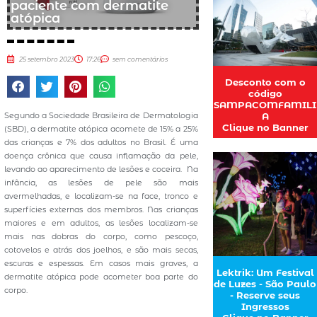
paciente com dermatite
atópica
25 setembro 2023
17:26
sem comentários
Desconto com o
código
SAMPACOMFAMILI
Segundo a Sociedade Brasileira de Dermatologia
A
Clique no Banner
(SBD), a dermatite atópica acomete de 15% a 25%
das crianças e 7% dos adultos no Brasil. É uma
doença crônica que causa inflamação da pele,
levando ao aparecimento de lesões e coceira. Na
infância, as lesões de pele são mais
avermelhadas, e localizam-se na face, tronco e
superfícies externas dos membros. Nas crianças
maiores e em adultos, as lesões localizam-se
mais nas dobras do corpo, como pescoço,
cotovelos e atrás dos joelhos, e são mais secas,
escuras e espessas. Em casos mais graves, a
Lektrik: Um Festival
dermatite atópica pode acometer boa parte do
de Luzes - São Paulo
corpo.
- Reserve seus
Ingressos