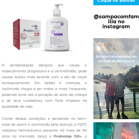
Clique no Banner
@sampacomfam
ilia no
instagram
A sensibilização alérgica que causa o
ressecamento progressivo e a vermelhidão, pode
causar lesões mais severas com o ato de coçar
excessivamente. Em bebês e crianças, o
incômodo chega a ser maior e mais frequente,
podendo levar até a privação do sono da criança
e de seus cuidadores, com forte impacto na
qualidade de vida.
Ciente dessas condições e pensando no bem-
estar de quem é acometido pela doença, a FQM,
indústria farmacêutica presente há mais de 90
anos no mercado, lança o
Probiatop DA+
, o