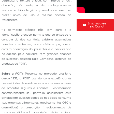
pegajoso, a textura é leve, com rápida e fácil
absorção, não arde, é dermatologicamente
testado e hipoalergênico, resultando em um
prazer único de uso e melhor adesão ao
tratamento.
Inscreva-se
no Canal
“A dermatite atópica não tem cura e a
identificação precoce permite que se antecipe o
controle da doença. Hoje, existem alternativas
para tratamentos seguros e efetivos que, com a
correta orientação do prescritor e a persistência
na adesão pelo paciente, tem grandes chances
de sucesso”, destaca Kaio Camacho, gerente de
produtos da FQM.
Sobre a FQM:
Presente no mercado brasileiro
desde 1932, a FQM atende com excelência às
necessidades de médicos e consumidores através
de produtos seguros e eficazes. Aprimorando
constantemente seu portfólio, atualmente está
dividida em duas unidades de negócios: consumo
(suplementos alimentares, medicamentos OTC e
cosméticos) e prescrição (medicamentos de
marca vendidos sob prescrição médica e linha