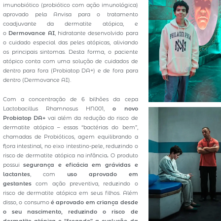
imunobiótico (probiótico com ação imunológica)
aprovado pela Anvisa para o tratamento
coadjuvante da dermatite atópica, e
o
Dermovance AI
, hidratante desenvolvido para
o cuidado especial das peles atópicas, aliviando
os principais sintomas. Desta forma, o paciente
atópico conta com uma solução de cuidados de
dentro para fora (Probiatop DA+) e de fora para
dentro (Dermovance AI).
Com a concentração de 6 bilhões da cepa
Lactobacillus Rhamnosus HN001,
o novo
Probiatop DA+
vai além da redução do risco de
dermatite atópica – essas “bactérias do bem”,
chamadas de Probióticos, agem equilibrando a
flora intestinal, no eixo intestino-pele, reduzindo o
risco de dermatite atópica na infância
.
O produto
possui
segurança e eficácia em grávidas e
lactantes
, com
uso aprovado em
gestantes
com ação preventiva, reduzindo o
risco de dermatite atópica em seus filhos. Além
disso, o consumo
é aprovado em criança desde
o seu nascimento, reduzindo o risco de