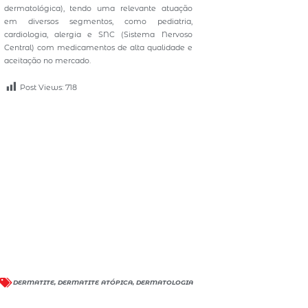
dermatológica), tendo uma relevante atuação
em diversos segmentos, como pediatria,
cardiologia, alergia e SNC (Sistema Nervoso
Central) com medicamentos de alta qualidade e
aceitação no mercado.
Post Views:
718
DERMATITE
,
DERMATITE ATÓPICA
,
DERMATOLOGIA