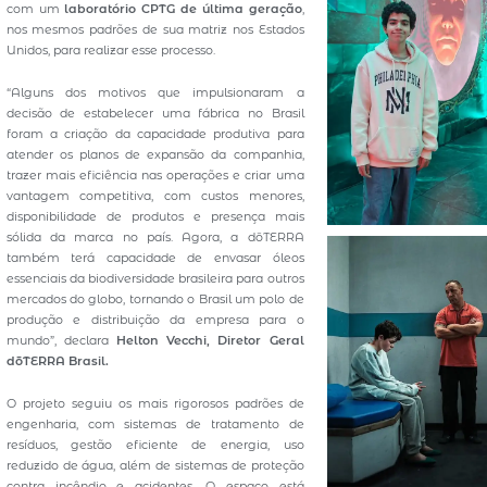
com um
laboratório CPTG de última geração
,
nos mesmos padrões de sua matriz nos Estados
Unidos, para realizar esse processo.
“Alguns dos motivos que impulsionaram a
decisão de estabelecer uma fábrica no Brasil
foram a criação da capacidade produtiva para
atender os planos de expansão da companhia,
trazer mais eficiência nas operações e criar uma
vantagem competitiva, com custos menores,
disponibilidade de produtos e presença mais
sólida da marca no país. Agora, a dōTERRA
também terá capacidade de envasar óleos
essenciais da biodiversidade brasileira para outros
mercados do globo, tornando o Brasil um polo de
produção e distribuição da empresa para o
mundo”, declara
Helton Vecchi, Diretor Geral
dōTERRA Brasil.
O projeto seguiu os mais rigorosos padrões de
engenharia, com sistemas de tratamento de
resíduos, gestão eficiente de energia, uso
reduzido de água, além de sistemas de proteção
contra incêndio e acidentes. O espaço está