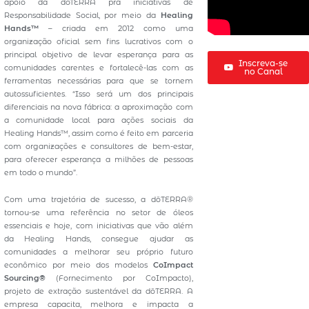
apoio da doTERRA pra iniciativas de
Responsabilidade Social, por meio da
Healing
Hands™
– criada em 2012 como uma
organização oficial sem fins lucrativos com o
principal objetivo de levar esperança para as
Inscreva-se
comunidades carentes e fortalecê-las com as
no Canal
ferramentas necessárias para que se tornem
autossuficientes. “Isso será um dos principais
diferenciais na nova fábrica: a aproximação com
a comunidade local para ações sociais da
Healing Hands™, assim como é feito em parceria
com organizações e consultores de bem-estar,
para oferecer esperança a milhões de pessoas
em todo o mundo”.
Com uma trajetória de sucesso, a dōTERRA®
tornou-se uma referência no setor de óleos
essenciais e hoje, com iniciativas que vão além
da Healing Hands, consegue ajudar as
comunidades a melhorar seu próprio futuro
econômico por meio dos modelos
CoImpact
Sourcing®
(Fornecimento por CoImpacto),
projeto de extração sustentável da dōTERRA. A
empresa capacita, melhora e impacta a