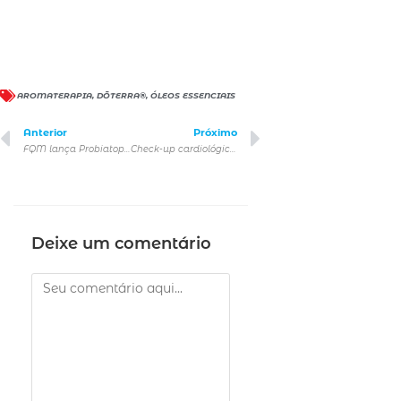
AROMATERAPIA
,
DŌTERRA®
,
ÓLEOS ESSENCIAIS
Anterior
Próximo
FQM lança Probiatop DA+ e Dermovance AI: juntos no cuidado da pele do paciente com dermatite atópica
Check-up cardiológico: quais são os principais exames para diagnosticar problemas no coração?
Deixe um comentário