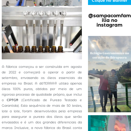
Clique no Banner
@sampacomfam
ilia no
instagram
A fábrica começou a ser construída em agosto
de 2022 e começará a operar a partir de
setembro, envasando os óleos essenciais da
empresa no Brasil. A dōTERRA® utiliza apenas
óleos 100% puros, obtidos por meio de um
rigoroso processo de qualidade próprio, que inclui
o
CPTG®
(Certificado de Pureza Testada e
Garantida). Esta sequência de mais de 50 testes,
lote a lote, foram desenvolvidos pela empresa
para assegurar a pureza dos óleos que serão
envasados e é um dos grandes diferenciais da
marca. Inclusive, a nova fábrica do Brasil conta