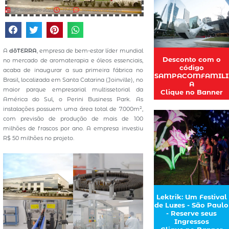
25 setembro 2023
17:43
sem comentários
A
dōTERRA
, empresa de bem-estar líder mundial
Desconto com o
no mercado de aromaterapia e óleos essenciais,
código
acaba de inaugurar a sua primeira fábrica no
SAMPACOMFAMILI
Brasil, localizada em Santa Catarina (Joinville), no
A
maior parque empresarial multissetorial da
Clique no Banner
América do Sul, o Perini Business Park. As
instalações possuem uma área total de 7.000m²,
com previsão de produção de mais de 100
milhões de frascos por ano. A empresa investiu
R$ 50 milhões no projeto.
Lektrik: Um Festival
de Luzes - São Paulo
- Reserve seus
Ingressos