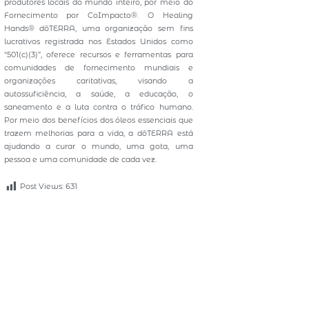
produtores locais do mundo inteiro, por meio do
Fornecimento por CoImpacto®. O Healing
Hands® dōTERRA, uma organização sem fins
lucrativos registrada nos Estados Unidos como
“501(c)(3)”, oferece recursos e ferramentas para
comunidades de fornecimento mundiais e
organizações caritativas, visando a
autossuficiência, a saúde, a educação, o
saneamento e a luta contra o tráfico humano.
Por meio dos benefícios dos óleos essenciais que
trazem melhorias para a vida, a dōTERRA está
ajudando a curar o mundo, uma gota, uma
pessoa e uma comunidade de cada vez.
Post Views:
631