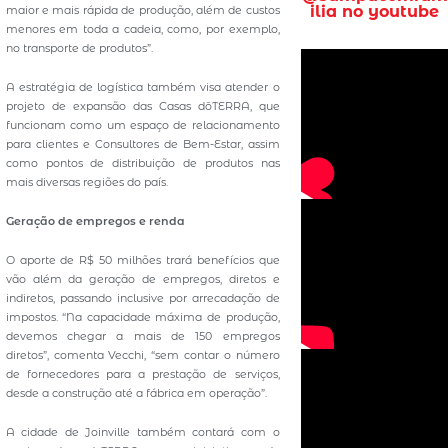
ilia no youtube
maior e mais rápida de produção, além de custos
menores em toda a cadeia, como, por exemplo,
no transporte de produtos”.
A estratégia de logística também visa atender o
projeto de expansão das Casas dōTERRA, que
funcionam como um espaço de relacionamento
para clientes e Consultores de Bem-Estar, assim
como pontos de distribuição de produtos nas
mais diversas regiões do país.
Geração de empregos e renda
O aporte de R$ 50 milhões trará benefícios que
vão além da geração de empregos, diretos e
indiretos, passando inclusive por arrecadação de
impostos. “Na capacidade máxima de produção,
devemos chegar a mais de 150 empregos
diretos”, comenta Vecchi, “sem contar o número
de fornecedores para a prestação de serviços,
desde a construção até a fábrica em operação”.
A cidade de Joinville também contará com o