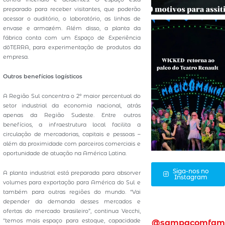
preparado para receber visitantes, que poderão
acessar o auditório, o laboratório, as linhas de
envase e armazém. Além disso, a planta da
fábrica conta com um Espaço de Experiência
dōTERRA, para experimentação de produtos da
empresa.
Outros benefícios logísticos
A Região Sul concentra o 2º maior percentual do
setor industrial da economia nacional, atrás
apenas da Região Sudeste. Entre outros
benefícios, a infraestrutura local facilita a
circulação de mercadorias, capitais e pessoas –
além da proximidade com parceiros comerciais e
oportunidade de atuação na América Latina.
Siga-nos no
A planta industrial está preparada para absorver
Instagram
volumes para exportação para América do Sul e
também para outras regiões do mundo. “Vai
depender da demanda desses mercados e
ofertas do mercado brasileiro”, continua Vecchi,
“temos mais espaço para estoque, capacidade
@sampacomfam