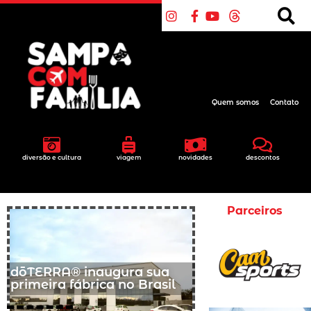
Quem somos
Contato
diversão e cultura
viagem
novidades
descontos
Parceiros
dōTERRA® inaugura sua
primeira fábrica no Brasil