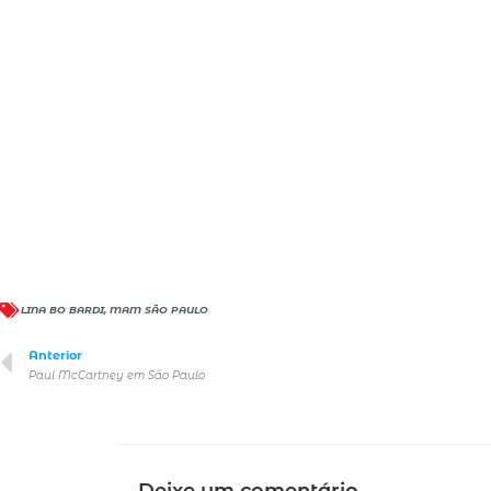
LINA BO BARDI
,
MAM SÃO PAULO
Anterior
Paul McCartney em São Paulo
Deixe um comentário