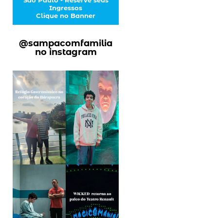
Ingressos
Clique no Banner
@sampacomfamilia
no instagram