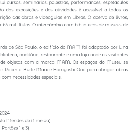
cursos, seminários, palestras, performances, espetáculos
údo das exposições e das atividades é acessível a todos os
rição das obras e videoguias em Libras. O acervo de livros,
 65 mil títulos. O intercâmbio com bibliotecas de museus de
erde de São Paulo, o edifício do MAM foi adaptado por Lina
blioteca, auditório, restaurante e uma loja onde os visitantes
nha de objetos com a marca MAM. Os espaços do Museu se
por Roberto Burle Marx e Haruyoshi Ono para abrigar obras
s com necessidades especiais.
 2024
aulo Mendes de Almeida)
 Portões 1 e 3)