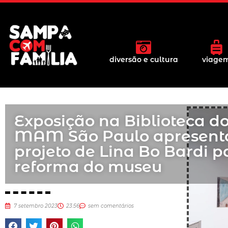
diversão e cultura
viage
Exposição na Biblioteca d
MAM São Paulo apresent
projeto de Lina Bo Bardi p
reforma do museu
7 setembro 2023
23:56
sem comentários