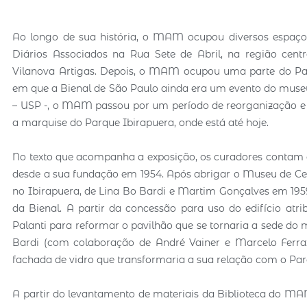
Ao longo de sua história, o MAM ocupou diversos espaços
Diários Associados na Rua Sete de Abril, na região cen
Vilanova Artigas. Depois, o MAM ocupou uma parte do Pav
em que a Bienal de São Paulo ainda era um evento do museu
– USP -, o MAM passou por um período de reorganização e 
a marquise do Parque Ibirapuera, onde está até hoje.
No texto que acompanha a exposição, os curadores contam q
desde a sua fundação em 1954. Após abrigar o Museu de Cer
no Ibirapuera, de Lina Bo Bardi e Martim Gonçalves em 195
da Bienal. A partir da concessão para uso do edifício at
Palanti para reformar o pavilhão que se tornaria a sede do
Bardi (com colaboração de André Vainer e Marcelo Ferr
fachada de vidro que transformaria a sua relação com o Par
A partir do levantamento de materiais da Biblioteca do M