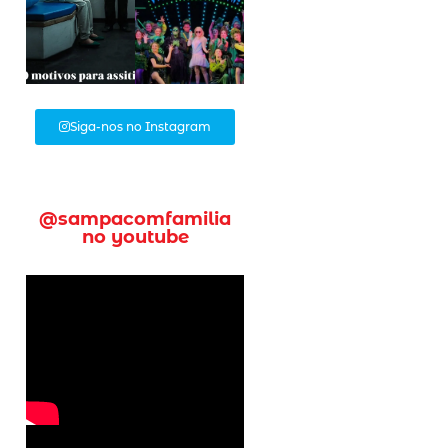
Siga-nos no Instagram
@sampacomfamilia
no youtube