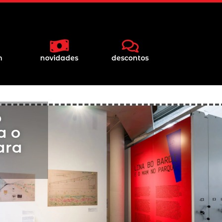
m
novidades
descontos
o
a o
ara