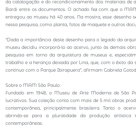
da catalogação e do recondicionamento dos materiais de ar
Bardi entre os documentos. O achado fez com que o MAM 
entregou ao museu há 40 anos. Na mostra, esse desenho se
nessa pesquisa, como planta, fotos de maquete e outros do
“Dada a importância deste desenho para o legado da arqui
museu decidiu incorporá-lo ao acervo, junto às demais ob
pesquisa em torno da arquitetura de museus e, especia
trabalho e a herança deixada por Lina, que, com o êxito
contínuo com o Parque Ibirapuera”, afirmam Gabriela Gotoda
Sobre o MAM São Paulo
Fundado em 1948, o Museu de Arte Moderna de São Paulo
lucrativos. Sua coleção conta com mais de 5 mil obras pro
contemporânea, principalmente brasileira. Tanto o acer
abrindo-se para a pluralidade da produção artística 
contemporâneas.