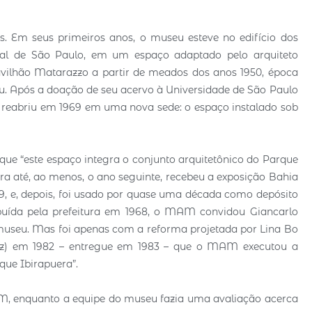
. Em seus primeiros anos, o museu esteve no edifício dos
tral de São Paulo, em um espaço adaptado pelo arquiteto
ilhão Matarazzo a partir de meados dos anos 1950, época
. Após a doação de seu acervo à Universidade de São Paulo
reabriu em 1969 em uma nova sede: o espaço instalado sob
ue “este espaço integra o conjunto arquitetônico do Parque
a até, ao menos, o ano seguinte, recebeu a exposição Bahia
9, e, depois, foi usado por quase uma década como depósito
ribuída pela prefeitura em 1968, o MAM convidou Giancarlo
 museu. Mas foi apenas com a reforma projetada por Lina Bo
az) em 1982 – entregue em 1983 – que o MAM executou a
que Ibirapuera”.
AM, enquanto a equipe do museu fazia uma avaliação acerca