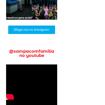
Siga-nos no Instagram
@sampacomfamilia
no youtube