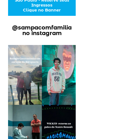
Ingressos
Clique no Banner
@sampacomfamilia
no instagram