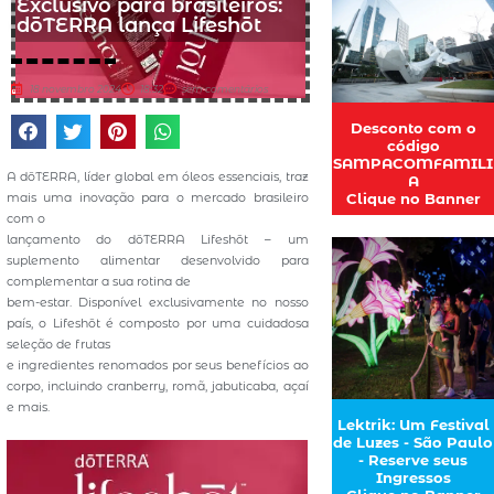
Exclusivo para brasileiros:
dōTERRA lança Lifeshōt
18 novembro 2024
18:32
sem comentários
Desconto com o
código
SAMPACOMFAMILI
A dōTERRA, líder global em óleos essenciais, traz
A
Clique no Banner
mais uma inovação para o mercado brasileiro
com o
lançamento do dōTERRA Lifeshōt – um
suplemento alimentar desenvolvido para
complementar a sua rotina de
bem-estar. Disponível exclusivamente no nosso
país, o Lifeshōt é composto por uma cuidadosa
seleção de frutas
e ingredientes renomados por seus benefícios ao
corpo, incluindo cranberry, romã, jabuticaba, açaí
e mais.
Lektrik: Um Festival
de Luzes - São Paulo
- Reserve seus
Ingressos