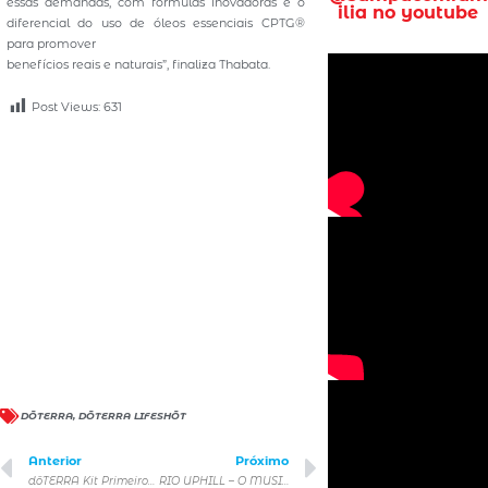
essas demandas, com fórmulas inovadoras e o
ilia no youtube
diferencial do uso de óleos essenciais CPTG®
para promover
benefícios reais e naturais”, finaliza Thabata.
Post Views:
631
DŌTERRA
,
DŌTERRA LIFESHŌT
Anterior
Próximo
dōTERRA Kit Primeiros Cuidados: bem-estar essencial para toda família
RIO UPHILL – O MUSICAL: primeiro musical brasileiro totalmente original criado em Nova York chega em São Paulo