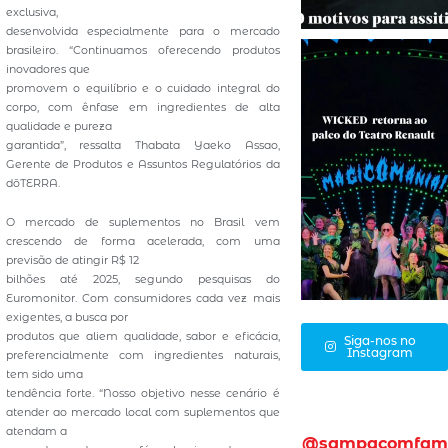
exclusiva,
desenvolvida especialmente para o mercado
brasileiro. “Continuamos oferecendo produtos
inovadores que
promovem o equilíbrio e o cuidado integral do
corpo, com ênfase em ingredientes de alta
qualidade e pureza
garantida”, ressalta Thabata Yaeko Assao,
Gerente de Produtos e Assuntos Regulatórios da
dōTERRA.
O mercado de suplementos no Brasil vem
crescendo de forma acelerada, com uma
previsão de atingir R$ 12
bilhões até 2025, segundo pesquisas do
Euromonitor. Com consumidores cada vez mais
exigentes, a busca por
produtos que aliem qualidade, sabor e eficácia,
Siga-nos no
Instagram
preferencialmente com ingredientes naturais,
tem sido uma
tendência forte. “Nosso objetivo nesse cenário é
atender ao mercado local com suplementos que
atendam a
@sampacomfam