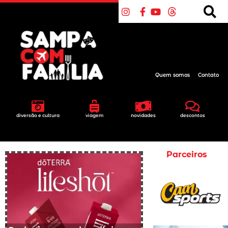
Quem somos
Contato
diversão e cultura
viagem
novidades
descontos
Parceiros