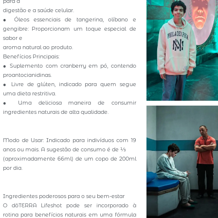
para a
digestão e a saúde celular.
● Óleos essenciais de tangerina, olíbano e
gengibre: Proporcionam um toque especial de
sabor e
aroma natural ao produto.
Benefícios Principais:
● Suplemento com cranberry em pó, contendo
proantocianidinas.
● Livre de glúten, indicado para quem segue
uma dieta restritiva.
● Uma deliciosa maneira de consumir
ingredientes naturais de alta qualidade.
Modo de Usar: Indicado para indivíduos com 19
anos ou mais. A sugestão de consumo é de 1⁄3
(aproximadamente 66ml) de um copo de 200ml
por dia.
Ingredientes poderosos para o seu bem-estar
O dōTERRA Lifeshot pode ser incorporado à
rotina para benefícios naturais em uma fórmula