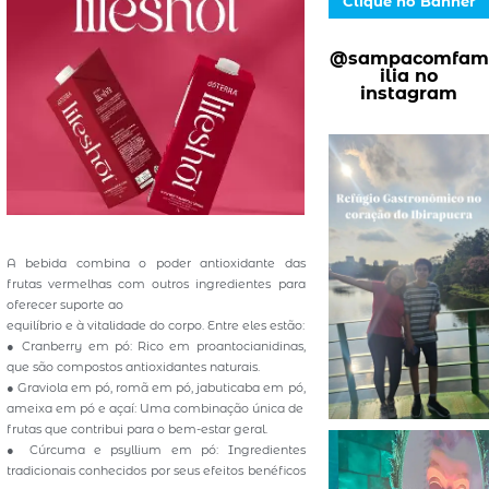
Clique no Banner
@sampacomfam
ilia no
instagram
A bebida combina o poder antioxidante das
frutas vermelhas com outros ingredientes para
oferecer suporte ao
equilíbrio e à vitalidade do corpo. Entre eles estão:
● Cranberry em pó: Rico em proantocianidinas,
que são compostos antioxidantes naturais.
● Graviola em pó, romã em pó, jabuticaba em pó,
ameixa em pó e açaí: Uma combinação única de
frutas que contribui para o bem-estar geral.
● Cúrcuma e psyllium em pó: Ingredientes
tradicionais conhecidos por seus efeitos benéficos