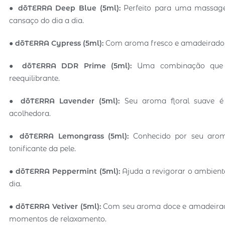
●
dōTERRA Deep Blue (5ml):
Perfeito para uma massagem
cansaço do dia a dia.
●
dōTERRA Cypress (5ml):
Com aroma fresco e amadeirado, é
●
dōTERRA DDR Prime (5ml):
Uma combinação que
reequilibrante.
●
dōTERRA Lavender (5ml):
Seu aroma floral suave 
acolhedora.
●
dōTERRA Lemongrass (5ml):
Conhecido por seu arom
tonificante da pele.
●
dōTERRA Peppermint (5ml):
Ajuda a revigorar o ambient
dia.
●
dōTERRA Vetiver (5ml):
Com seu aroma doce e amadeirado,
momentos de relaxamento.