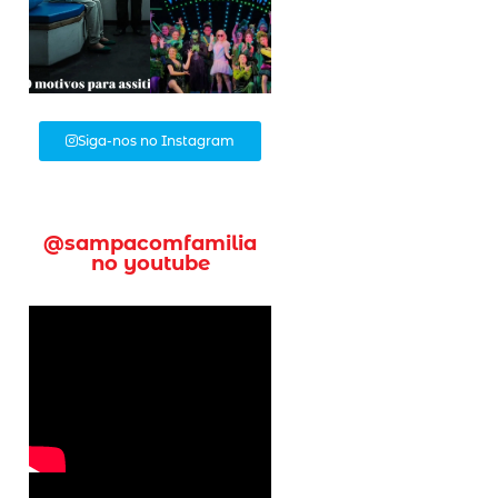
Siga-nos no Instagram
@sampacomfamilia
no youtube