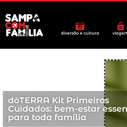
diversão e cultura
viage
dōTERRA Kit Primeiros
Cuidados: bem-estar essen
para toda família