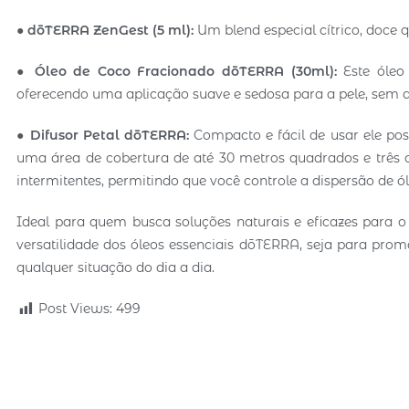
●
dōTERRA ZenGest (5 ml):
Um blend especial cítrico, doce 
●
Óleo de Coco Fracionado dōTERRA (30ml):
Este óleo
oferecendo uma aplicação suave e sedosa para a pele, sem de
●
Difusor Petal dōTERRA:
Compacto e fácil de usar ele p
uma área de cobertura de até 30 metros quadrados e três c
intermitentes, permitindo que você controle a dispersão de ól
Ideal para quem busca soluções naturais e eficazes para o
versatilidade dos óleos essenciais dōTERRA, seja para pro
qualquer situação do dia a dia.
Post Views:
499