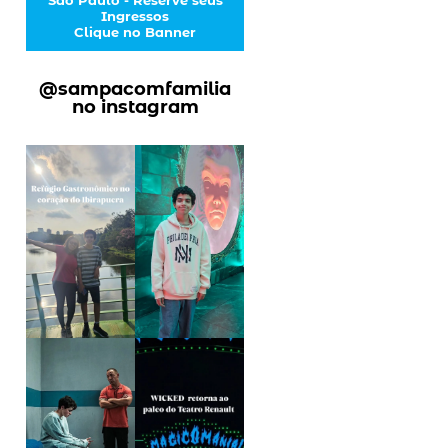
Ingressos
Clique no Banner
@sampacomfamilia
no instagram