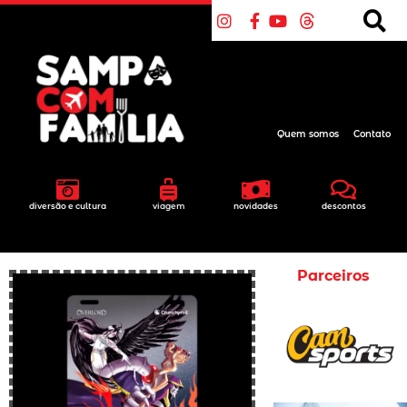
Quem somos
Contato
diversão e cultura
viagem
novidades
descontos
Parceiros