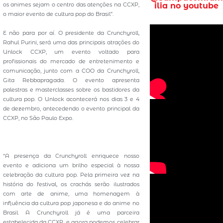
os animes sejam o centro das atenções na CCXP,
ilia no youtube
o maior evento de cultura pop do Brasil”.
E não para por aí. O presidente da Crunchyroll,
Rahul Purini, será uma das principais atrações do
Unlock CCXP, um evento voltado para
profissionais do mercado de entretenimento e
comunicação, junto com a COO da Crunchyroll,
Gita Rebbapragada. O evento apresenta
palestras e masterclasses sobre os bastidores da
cultura pop. O Unlock acontecerá nos dias 3 e 4
de dezembro, antecedendo o evento principal da
CCXP, no São Paulo Expo.
“A presença da Crunchyroll enriquece nosso
evento e adiciona um brilho especial à nossa
celebração da cultura pop. Pela primeira vez na
história do festival, os crachás serão ilustrados
com arte de anime, uma homenagem à
influência da cultura pop japonesa e do anime no
Brasil. A Crunchyroll já é uma parceira
estabelecida da CCXP, e agora podemos celebrar