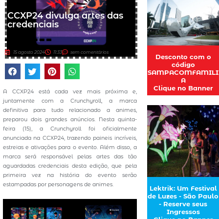
CCXP24 divulga artes das
credenciais
15 agosto 2024
11:33
sem comentários
Desconto com o
código
SAMPACOMFAMILI
A
Clique no Banner
A CCXP24 está cada vez mais próxima e,
juntamente com a Crunchyroll, a marca
definitiva para tudo relacionado a animes,
preparou dois grandes anúncios. Nesta quinta-
feira (15), a Crunchyroll foi oficialmente
anunciada na CCXP24, trazendo paineis incríveis,
estreias e ativações para o evento. Além disso, a
marca será responsável pelas artes das tão
aguardadas credenciais desta edição, que pela
primeira vez na história do evento serão
estampadas por personagens de animes.
Lektrik: Um Festival
de Luzes - São Paulo
- Reserve seus
Ingressos