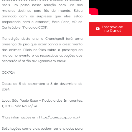
mais um passo nessa relação com um dos
maiores destinos para fãs do mundo. Estou
animado com as surpresas que eles estão
preparando para o estande”, Beto Fabri, VP de
Inscreva-se
Conteúdo e Marca da CCXP.
no Canal
Na edição deste ano, a Crunchyroll terá uma
presença de piso que acompanha o crescimento
dos animes. Mais notícias sobre a presença da
marca no evento e as respectivas ativações que
ocorrerão lá serão divulgadas em breve.
CCXP24
Datas: de 5 de dezembro a 8 de dezembro de
2024.
Local: São Paulo Expo – Rodovia dos Imigrantes,
1,5KM – São Paulo/SP
Mais informações em: https://www.ccxp.com.br/
Solicitações comerciais podem ser enviadas para