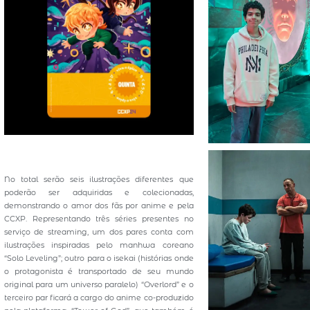
No total serão seis ilustrações diferentes que
poderão ser adquiridas e colecionadas,
demonstrando o amor dos fãs por anime e pela
CCXP. Representando três séries presentes no
serviço de streaming, um dos pares conta com
ilustrações inspiradas pelo manhwa coreano
“Solo Leveling”; outro para o isekai (histórias onde
o protagonista é transportado de seu mundo
original para um universo paralelo) “Overlord” e o
terceiro par ficará a cargo do anime co-produzido