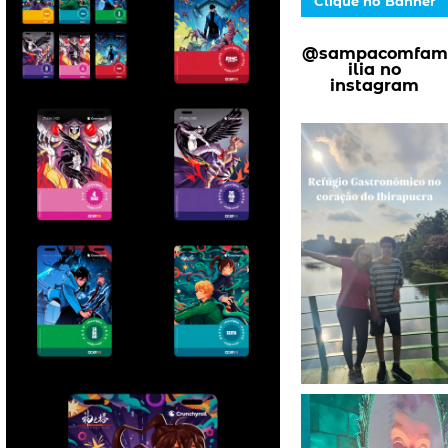
Clique no Banner
@sampacomfam
ilia no
instagram