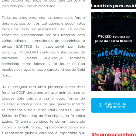
pela plataforma, “Tower of God”, que também é
inspirado por uma obra coreana.
Todas as artes presentes nas credenciais foram
desenvolvidas por três ilustradores e quadrinistas
brasileiros, cada um responsável por um anime
específico. Reconhecido por seu trabalho com
várias editoras internacionais de quadrinhos, o
artista SANTTOS foi responsável por Solo
Leveling. OVERLORD conta com ilustrações da
premiada Talessa Kuguimiya, também
conhecida como Talessa K. Já Tower of God
recebeu os traços únicos e característicos de Gabi
Tozati.
“A Crunchyroll terá uma presença ainda mais
forte na CCXP deste ano, e trazer animes para as
badges pela primeira vez é outra forma de
Siga-nos no
celebrar e atender aos fãs que querem mostrar
Instagram
seu amor pelo meio”, disse Raúl Gonzalez, Diretor
Sênior de Marketing da Crunchyroll na América
Latina. “O anime continua tendo um profundo
impacto na cultura pop, impulsionando conversas
e tendências globais. Para nós, é importante que
@sampacomfam