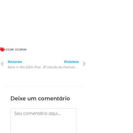
CCXP
,
CCXP24
Anterior
Próximo
Rock in Rio 2024: Processo de ativação e transferência de ingressos
8ª edição do Festival de Literatura do Paulistano
Deixe um comentário