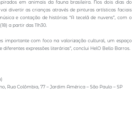
inspirados em animais da fauna brasileira. Nos dois dias do
ai divertir as crianças através de pinturas artísticas faciais
música e contação de histórias “A tecelã de nuvens”, com o
8) a partir das 11h30.
es importante com foco na valorização cultural, um espaço
 diferentes expressões literárias”, conclui HelO Bello Barros.
h)
tano, Rua Colômbia, 77 – Jardim América – São Paulo – SP