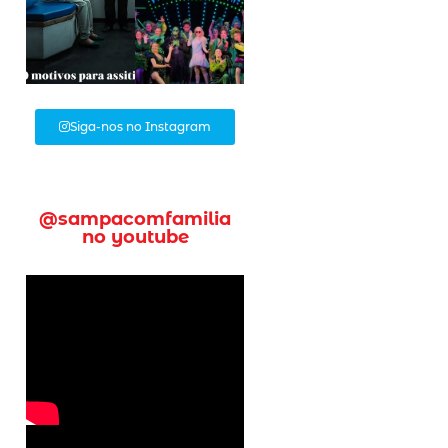
Siga-nos no Instagram
@sampacomfamilia
no youtube