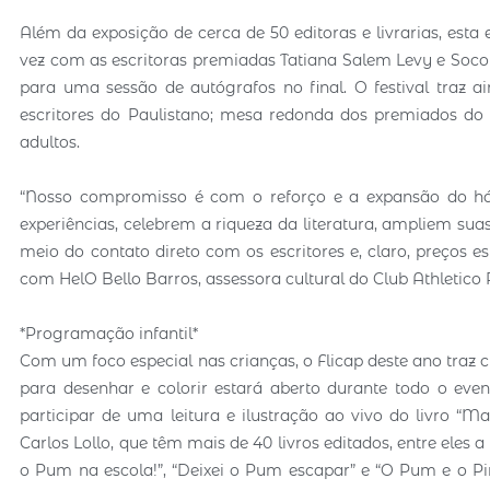
Além da exposição de cerca de 50 editoras e livrarias, esta
vez com as escritoras premiadas Tatiana Salem Levy e Socorro
para uma sessão de autógrafos no final. O festival traz 
escritores do Paulistano; mesa redonda dos premiados do co
adultos.
“Nosso compromisso é com o reforço e a expansão do háb
experiências, celebrem a riqueza da literatura, ampliem su
meio do contato direto com os escritores e, claro, preços es
com HelO Bello Barros, assessora cultural do Club Athletico 
*Programação infantil*
Com um foco especial nas crianças, o Flicap deste ano traz c
para desenhar e colorir estará aberto durante todo o even
participar de uma leitura e ilustração ao vivo do livro “
Carlos Lollo, que têm mais de 40 livros editados, entre eles
o Pum na escola!”, “Deixei o Pum escapar” e “O Pum e o Pir