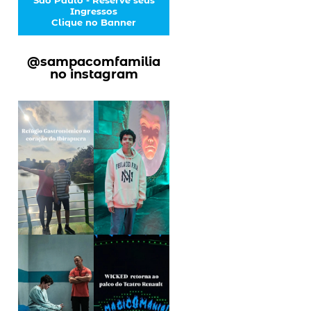
Ingressos
Clique no Banner
@sampacomfamilia
no instagram