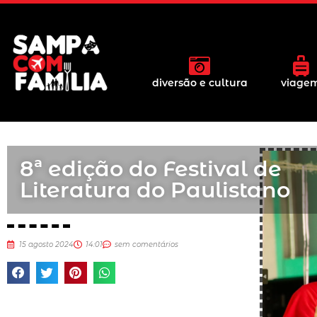
diversão e cultura
viage
8ª edição do Festival de
Literatura do Paulistano
15 agosto 2024
14:01
sem comentários