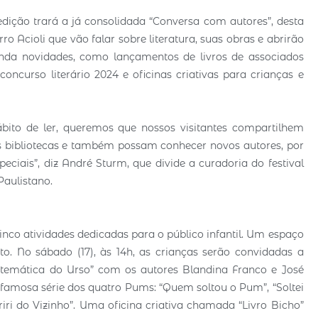
 edição trará a já consolidada “Conversa com autores”, desta
 Acioli que vão falar sobre literatura, suas obras e abrirão
ainda novidades, como lançamentos de livros de associados
ncurso literário 2024 e oficinas criativas para crianças e
ito de ler, queremos que nossos visitantes compartilhem
as bibliotecas e também possam conhecer novos autores, por
peciais”, diz André Sturm, que divide a curadoria do festival
Paulistano.
inco atividades dedicadas para o público infantil. Um espaço
to. No sábado (17), às 14h, as crianças serão convidadas a
Matemática do Urso” com os autores Blandina Franco e José
 a famosa série dos quatro Pums: “Quem soltou o Pum”, “Soltei
iri do Vizinho”. Uma oficina criativa chamada “Livro Bicho”