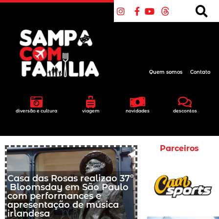
Quem somos
Contato
diversão e cultura
viagem
novidades
descontos
Parceiros
Casa das Rosas realizao 37º
Bloomsday em São Paulo
com performances e
apresentação de música
irlandesa