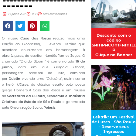
14 junho 2024
11:44
sem comentários
Desconto com o
O museu
Casa das Rosas
realiza mais uma
código
edição do Bloomsday — evento literário que
SAMPACOMFAMILI
A
acontece anualmente em homenagem à
Clique no Banner
obra
Ulysses
, do escritor irlandês James Joyce. O
chamado “Dia do Bloom” é comemorado
16 de
junho,
data em que
Leopold Bloom
,
personagem principal do livro, caminha
por
Dublin
vivendo uma “Odisséia”, assim como
o herói
Ulisses
, do clássico escrito pelo poeta
grego Homero.A Casa das Rosas é um museu
da
Secretaria da Cultura, Economia e Indústria
Criativas do Estado de São Paulo
e gerenciado
pela Organização Social
Poiesis
.
Lektrik: Um Festival
de Luzes - São Paulo
- Reserve seus
Ingressos