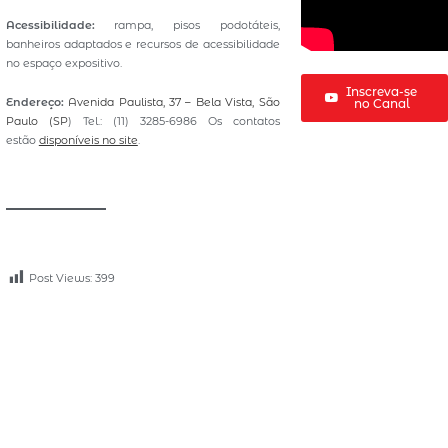
Acessibilidade:
rampa, pisos podotáteis,
banheiros adaptados e recursos de acessibilidade
no espaço expositivo.
Inscreva-se
Endereço:
Avenida Paulista, 37 – Bela Vista, São
no Canal
Paulo (SP
) Tel.: (11) 3285-6986 Os contatos
estão
disponíveis no site
.
​ ‍
​ ‍
Post Views:
399