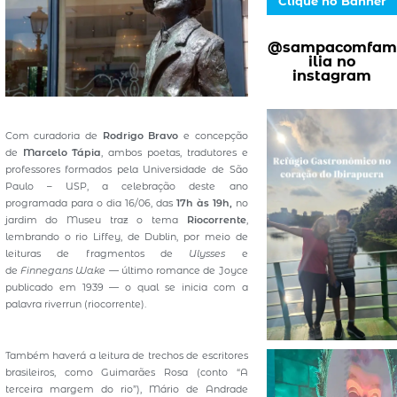
Clique no Banner
@sampacomfam
ilia no
instagram
Com curadoria de
Rodrigo Bravo
e concepção
de
Marcelo Tápia
, ambos poetas, tradutores e
professores formados pela Universidade de São
Paulo – USP, a celebração deste ano
programada para o dia 16/06, das
17h às 19h,
no
jardim do Museu traz o tema
Riocorrente
,
lembrando o rio Liffey, de Dublin, por meio de
leituras de fragmentos de
Ulysses
e
de
Finnegans Wake —
último romance de Joyce
publicado em 1939 — o qual se inicia com a
palavra riverrun (riocorrente).
Também haverá a leitura de trechos de escritores
brasileiros, como Guimarães Rosa (conto “A
terceira margem do rio”), Mário de Andrade