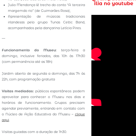
ilia no youtube
Julio Mendonça lê trecho do conto “A terceira
margemdo rio” (de Guimarães Rosa);
Apresentação de músicas tradicionais
irlandesas pelo grupo Tunas Celtic Band,
acompanhados pela dançarina Letícia Pires.
—
Funcionamento do Museu:
terça-feira a
domingo, inclusive feriados, das 10h às 17h30
(com permanência até as 18h)
Jardim aberto de segunda a domingo, das 7h às
22h, com programação gratuita
Visitas mediadas:
públicos espontâneos podem
aproveitar para conhecer o Museu nos dias e
horários de funcionamento. Grupos precisam
agendar previamente, entrando em contato com
o Núcleo de Ação Educativa do Museu –
clique
aqui
.
Visitas guiadas com a duração de 1h30.