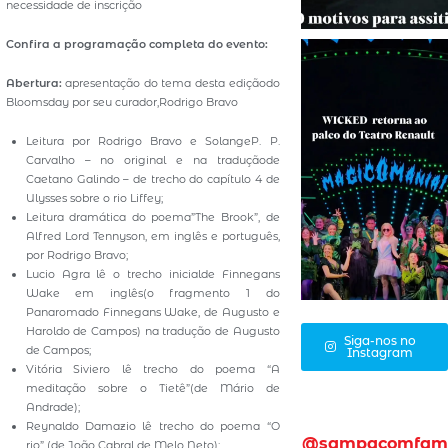
necessidade de inscrição
Confira a programação completa do evento:
Abertura:
apresentação do tema desta ediçãodo
Bloomsday por seu curador,Rodrigo Bravo
Leitura por Rodrigo Bravo e SolangeP. P.
Carvalho – no original e na traduçãode
Caetano Galindo – de trecho do capítulo 4 de
Ulysses sobre o rio Liffey;
Leitura dramática do poema”The Brook”, de
Alfred Lord Tennyson, em inglês e português,
por Rodrigo Bravo;
Lucio Agra lê o trecho inicialde Finnegans
Wake em inglês(o fragmento 1 do
Panaromado Finnegans Wake, de Augusto e
Haroldo de Campos) na tradução de Augusto
Siga-nos no
de Campos;
Instagram
Vitória Siviero lê trecho do poema “A
meditação sobre o Tietê”(de Mário de
Andrade);
Reynaldo Damazio lê trecho do poema “O
@sampacomfam
rio” (de João Cabral de Melo Neto);