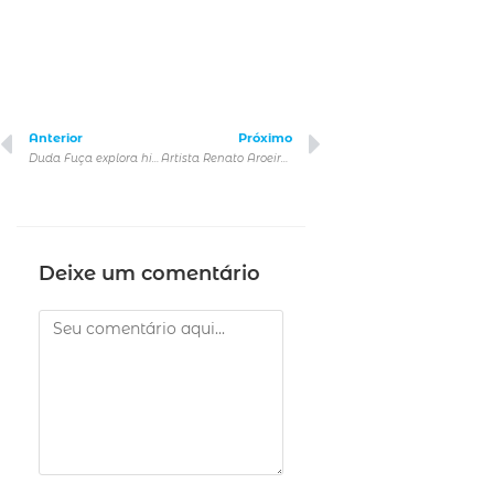
Anterior
Próximo
Duda Fuça explora histórico Edifício Oswald de Andrade em novo episódio
Artista Renato Aroeira inaugura obra sobre personagens que resistiram contra a ditadura e por verdade para Vladimir Herzgog
Deixe um comentário