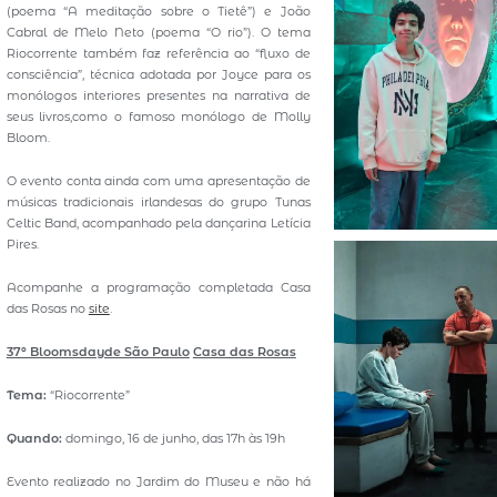
(poema “A meditação sobre o Tietê”) e João
Cabral de Melo Neto (poema “O rio”). O tema
Riocorrente também faz referência ao “fluxo de
consciência”, técnica adotada por Joyce para os
monólogos interiores presentes na narrativa de
seus livros,como o famoso monólogo de Molly
Bloom.
O evento conta ainda com uma apresentação de
músicas tradicionais irlandesas do grupo Tunas
Celtic Band, acompanhado pela dançarina Letícia
Pires.
Acompanhe a programação completada Casa
das Rosas no
site
.
37º Bloomsdayde São Paulo
Casa das Rosas
Tema:
“Riocorrente”
Quando:
domingo, 16 de junho, das 17h às 19h
Evento realizado no Jardim do Museu e não há