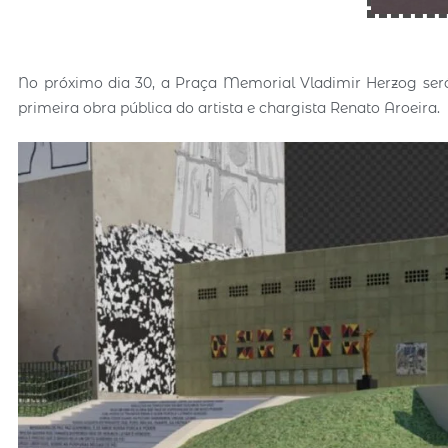
No próximo dia 30, a Praça Memorial Vladimir Herzog ser
primeira obra pública do artista e chargista Renato Aroeira.