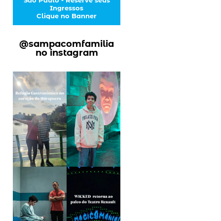
Ingressos
Clique no Banner
@sampacomfamilia
no instagram