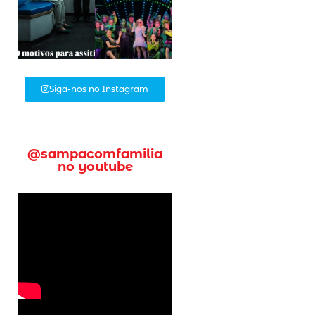
Siga-nos no Instagram
@sampacomfamilia
no youtube