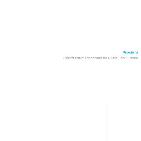
Próximo
com performances e apresentação de música irlandesa
Marta entra em campo no Museu do Futebol