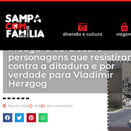
diversão e cultura
viage
Artista Renato Aroeira
inaugura obra sobre
personagens que resistir
contra a ditadura e por
verdade para Vladimir
Herzgog
18 junho 2024
10:08
sem comentários