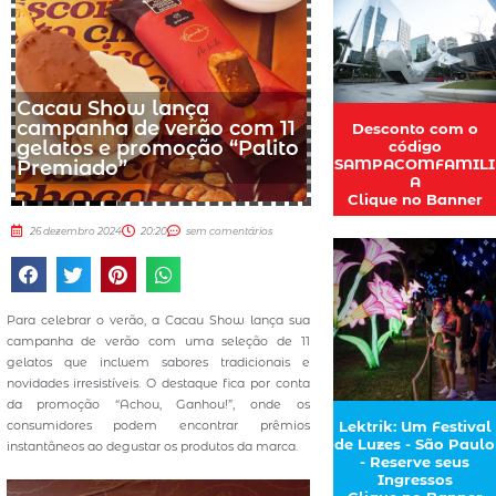
Cacau Show lança
campanha de verão com 11
Desconto com o
gelatos e promoção “Palito
código
SAMPACOMFAMILI
Premiado”
A
Clique no Banner
26 dezembro 2024
20:20
sem comentários
Para celebrar o verão, a Cacau Show lança sua
campanha de verão com uma seleção de 11
gelatos que incluem sabores tradicionais e
novidades irresistíveis. O destaque fica por conta
da promoção “Achou, Ganhou!”, onde os
consumidores podem encontrar prêmios
Lektrik: Um Festival
de Luzes - São Paulo
instantâneos ao degustar os produtos da marca.
- Reserve seus
Ingressos