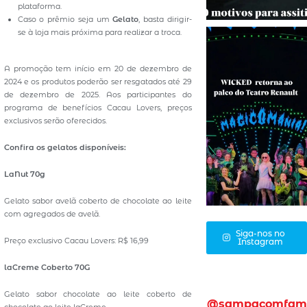
plataforma.
Caso o prêmio seja um
Gelato
, basta dirigir-
se à loja mais próxima para realizar a troca.
A promoção tem início em 20 de dezembro de
2024 e os produtos poderão ser resgatados até 29
de dezembro de 2025. Aos participantes do
programa de benefícios Cacau Lovers, preços
exclusivos serão oferecidos.
Confira os gelatos disponíveis:
LaNut 70g
Gelato sabor avelã coberto de chocolate ao leite
com agregados de avelã.
Siga-nos no
Preço exclusivo Cacau Lovers: R$ 16,99
Instagram
laCreme Coberto 70G
Gelato sabor chocolate ao leite coberto de
@sampacomfam