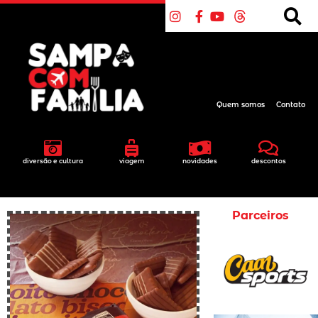
Quem somos
Contato
diversão e cultura
viagem
novidades
descontos
Parceiros