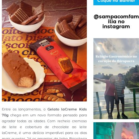
Clique no Banner
@sampacomfam
ilia no
instagram
Entre os lançamentos, o
Gelato laCreme Kids
70g
chega em um novo formato pensado para
agradar todas as idades. Com recheio cremoso
de leite e cobertura de chocolate ao leite
laCreme, é uma delícia imperdível para os dias
mais quentes. Já os amantes da linha Biscoiteria