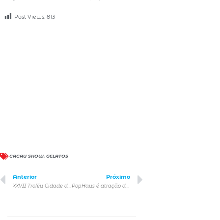
Post Views:
813
CACAU SHOW
,
GELATOS
Anterior
Próximo
XXVII Troféu Cidade de São Paulo Drogasil
PopHaus é atração de lazer para a garotada em São Paulo