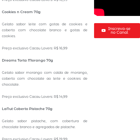
Cookies n Cream 70g
Gelato sabor leite com gotas de cookies e
Inscreva-se
coberto com chocolate branco e gotas de
no Canal
cookies.
Preço exclusivo Cacau Lovers: R$ 16,99
Dreams Torta Morango 70g
Gelato sabor morango com calda de morango,
coberto com chocolate ao leite e cookies de
chocolate.
Preço exclusivo Cacau Lovers: R$ 14,99
LaNut Coberto Pistache 70g
Gelato sabor pistache, com cobertura de
chocolate branco e agregados de pistache.
Preço exclusivo Cacau Lovers: R$ 19,99