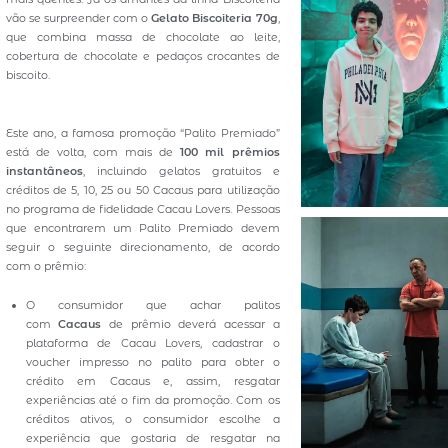
vão se surpreender com o
Gelato Biscoiteria 70g
,
que combina massa de chocolate ao leite,
cobertura de chocolate e pedaços crocantes de
biscoito.
Este ano, a famosa promoção “Palito Premiado”
está de volta, com mais de
100 mil prêmios
instantâneos
, incluindo gelatos gratuitos e
créditos de 5, 10, 25 ou 50 Cacaus para utilização
no programa de fidelidade Cacau Lovers. Pessoas
que encontrarem um Palito Premiado devem
seguir o seguinte direcionamento, de acordo
com o prêmio:
O consumidor que achar palitos
com
Cacaus
de prêmio deverá acessar a
plataforma de Cacau Lovers, cadastrar o
voucher impresso no palito para obter o
crédito em Cacaus e, assim, resgatar
experiências até o fim da promoção. Com os
créditos ativos, o consumidor escolhe a
experiência que gostaria de resgatar na