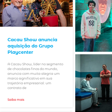
Cacau Show anuncia
aquisição do Grupo
Playcenter
A Cacau Show, líder no segmento
de chocolates finos do mundo,
anuncia com muita alegria um
marco significativo em sua
trajetória empresarial: um
contrato de
Saiba mais