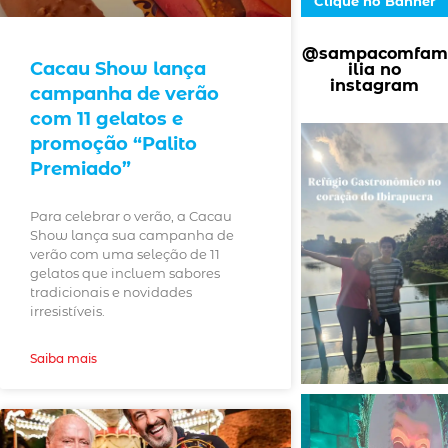
Clique no Banner
@sampacomfam
Cacau Show lança
ilia no
instagram
campanha de verão
com 11 gelatos e
promoção “Palito
Premiado”
Para celebrar o verão, a Cacau
Show lança sua campanha de
verão com uma seleção de 11
gelatos que incluem sabores
tradicionais e novidades
irresistíveis.
Saiba mais