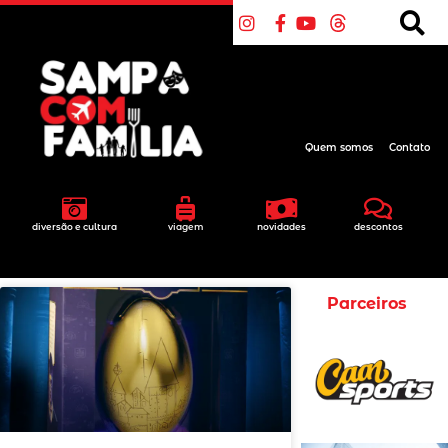
Quem somos
Contato
diversão e cultura
viagem
novidades
descontos
Parceiros