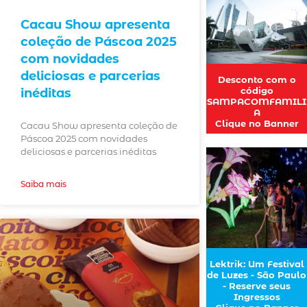
Cacau Show apresenta
coleção de Páscoa 2025
com novidades
deliciosas e parcerias
Desconto com o
código
inéditas
SAMPACOMFAMILI
A
Clique no Banner
Cacau Show apresenta coleção de
Páscoa 2025 com novidades
deliciosas e parcerias inéditas
Saiba mais
Lektrik: Um Festival
de Luzes - São Paulo
- Reserve seus
Ingressos