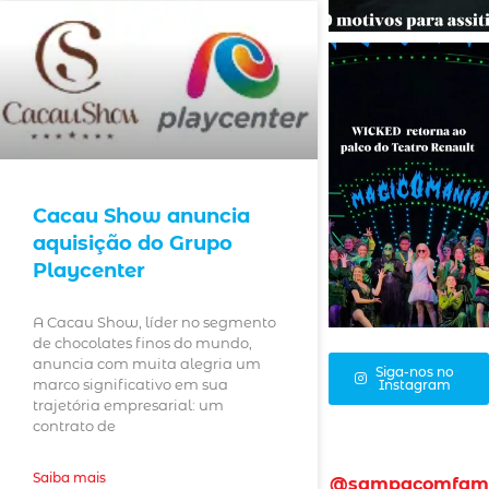
Cacau Show anuncia
aquisição do Grupo
Playcenter
A Cacau Show, líder no segmento
de chocolates finos do mundo,
anuncia com muita alegria um
Siga-nos no
marco significativo em sua
Instagram
trajetória empresarial: um
contrato de
Saiba mais
@sampacomfam