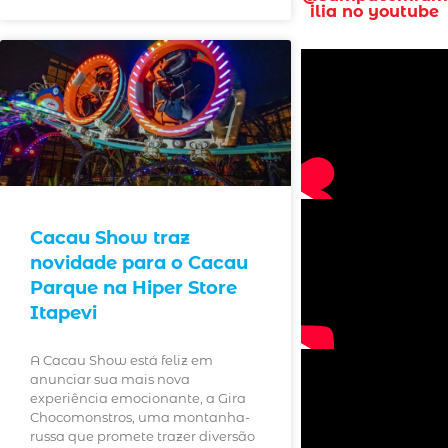
ilia no youtube
Cacau Show traz
novidade para o Cacau
Parque na Hiper Store
Itapevi
A Cacau Show está feliz em
anunciar sua mais nova
experiência emocionante, a Gira
Chocomonstros, uma montanha-
russa que promete trazer diversão