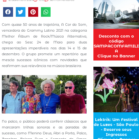
Com quase 50 anos de trajetória, A Cor do Som,
vencedora do Grammy Latino 2021 na categoria
Desconto com o
Melhor Álbum de Rock/Música Alternativa,
código
chega ao Sesc 24 de Maio para duas
SAMPACOMFAMILI
apresentações imperdíveis nos dias 14 e 15 de
A
dezembro. O grupo promete um repertório que
Clique no Banner
mescla sucessos icônicos com novidades que
reafirmam sua relevância na música brasileira.
Lektrik: Um Festival
No palco, o público poderá conferir clássicos que
de Luzes - São Paulo
marcaram trilhas sonoras e as paradas de
- Reserve seus
sucesso, como Menino Deus, Abri a Porta, Palco,
Ingressos