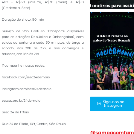
4/12 – R$60 (inteira), R$30 (meia) e R$18
(Credencial Sesc).
Duração do show: 90 min
Serviço de Van Gratuito: Transporte disponível
para as estações República e Anhangabaú, com
saídas da portaria a cada 30 minutos, de terça a
sábado, das 20h às 23h, e aos domingos e
feriados, das 18h às 21h.
Acompanhe nossas redes:
facebook.com/sesc24demaio
instagram.com/sesc24demaio
sescsp.org.br/24demaio
Siga-nos no
Instagram
Sesc 24 de Maio
Rua 24 de Maio, 109, Centro, São Paulo
@sampacomfam