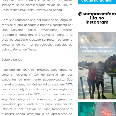
Clique no Banner
Zanzibar, Beleza Pura e Semente do Amor.
Também serão apresentadas faixas do Álbum
Rosa, responsável pelo Grammy da banda.
@sampacomfam
ilia no
Com sua formação original mantida ao longo de
instagram
mais de quatro décadas, a banda é composta por
Dadi Carvalho (baixo), Armandinho Macêdo
(guitarra e bandolim), Mú Carvalho (piano), Ary
Dias (percussão) e Gustavo Schroeter (bateria), e
conta ainda com a participação especial do
baixista Fernando Nunes.
Sobre a banda
Formada em 1977 por músicos experientes no
cenário nacional, A Cor do Som é um dos
expoentes do movimento pós-tropicalista. Seu
primeiro álbum, homônimo, foi lançado em 1977,
destacando influências de rock, ritmos regionais
e música clássica. Em 1978, com o percussionista
Ary Dias integrado à formação, o grupo foi
convidado por Claude Nobs para participar do
Montreux Jazz Festival, na Suíça, tornando-se a
primeira banda brasileira a se apresentar no