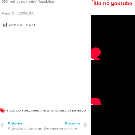
350 metros do metrô República
ilia no youtube
Fone: (11) 3350-6300
Post Views:
409
A COR DO SOM
,
GRAMMY LATINO
,
SESC 24 DE MAIO
Anterior
Próximo
Sugestões de livros de gastronomia presenteáveis para este Natal
Em parceria com a Havanna®, Croasonho lança sabor doce de leite