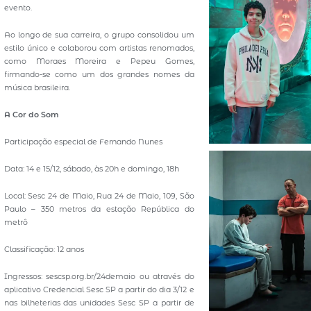
evento.
Ao longo de sua carreira, o grupo consolidou um
estilo único e colaborou com artistas renomados,
como Moraes Moreira e Pepeu Gomes,
firmando-se como um dos grandes nomes da
música brasileira.
A Cor do Som
Participação especial de Fernando Nunes
Data: 14 e 15/12, sábado, às 20h e domingo, 18h
Local: Sesc 24 de Maio, Rua 24 de Maio, 109, São
Paulo – 350 metros da estação República do
metrô
Classificação: 12 anos
Ingressos: sescsp.org.br/24demaio ou através do
aplicativo Credencial Sesc SP a partir do dia 3/12 e
nas bilheterias das unidades Sesc SP a partir de