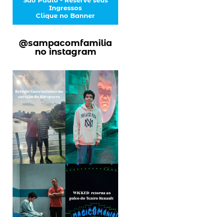
Ingressos
Clique no Banner
@sampacomfamilia
no instagram