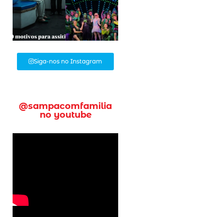
Siga-nos no Instagram
@sampacomfamilia
no youtube