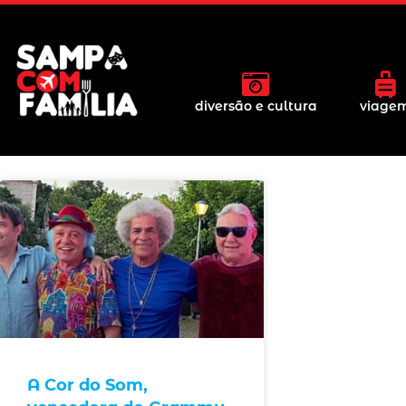
diversão e cultura
viage
A Cor do Som,