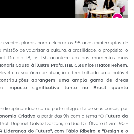
e eventos plurais para celebrar os 98 anos ininterruptos de
missão de valorizar a cultura, a brasilidade, o propósito, o
bal. No dia 18, às 15h acontece um dos momentos mais
Honoris Causa à ilustre Profa. Ms. Cleunice Matos Rehem
,
ével em sua área de atuação e tem trilhado uma notável
contribuições abrangem uma ampla gama de áreas
 um
impacto significativo tanto no Brasil quanto
erdisciplinaridade como parte integrante de seus cursos, por
conomia Criativa
a partir das 9h com o tema
“O Futuro da
 Prof. Raphael Galvez Dazzani, na Rua Dr. Álvaro Alvim, 90 –
 Liderança do Futuro”, com Fábio Ribeiro, e “
Design e o