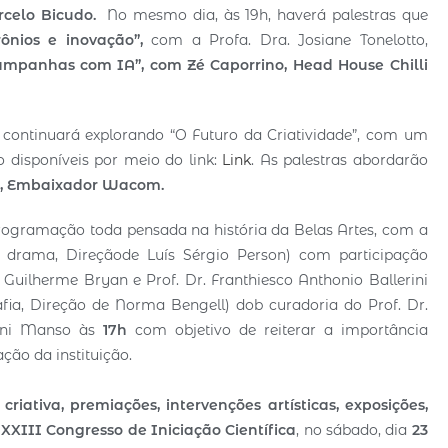
rcelo Bicudo.
No mesmo dia, às 19h, haverá palestras que
rônios e inovação”,
com a Profa. Dra. Josiane Tonelotto,
mpanhas com IA”, com Zé Caporrino, Head House Chilli
 continuará explorando “O Futuro da Criatividade”, com um
 disponíveis por meio do link:
Link
. As palestras abordarão
ha, Embaixador Wacom.
ogramação toda pensada na história da Belas Artes, com a
, drama, Direçãode Luís Sérgio Person) com participação
 Guilherme Bryan e Prof. Dr. Franthiesco Anthonio Ballerini
afia, Direção de Norma Bengell) dob curadoria do Prof. Dr.
rini Manso às
17h
com objetivo de reiterar a importância
ção da instituição.
criativa, premiações, intervenções artísticas, exposições,
o
XXIII Congresso de Iniciação Científica
, no sábado, dia
23