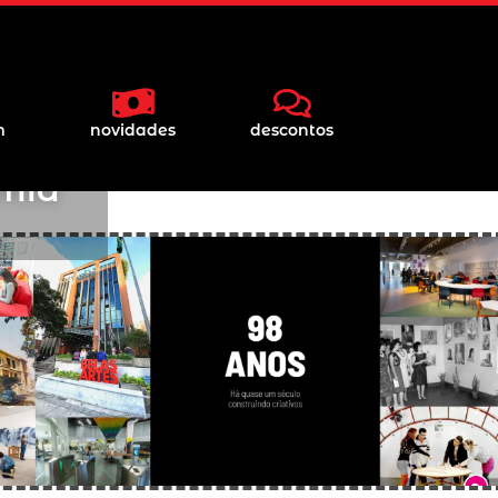
tário
m
novidades
descontos
ação
omia