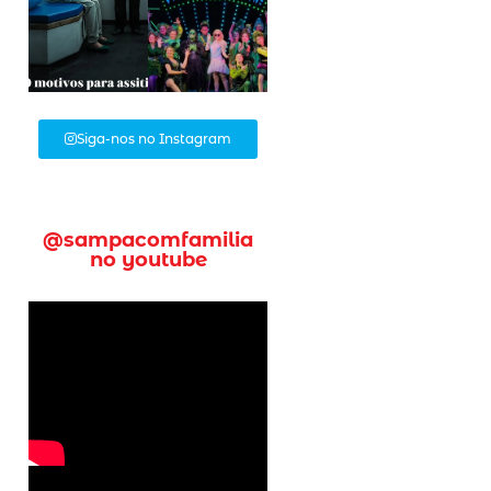
Siga-nos no Instagram
@sampacomfamilia
no youtube