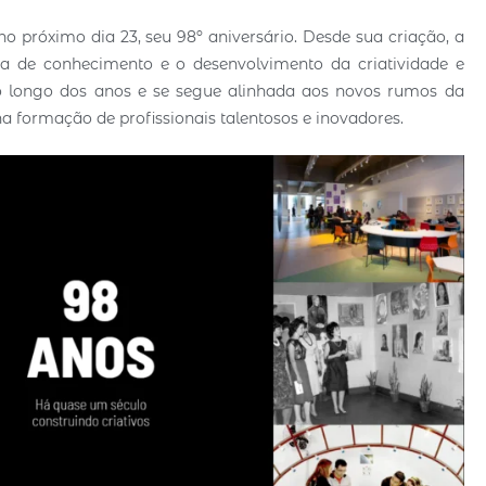
 no próximo dia 23, seu 98º aniversário. Desde sua criação, a
oca de conhecimento e o desenvolvimento da criatividade e
ao longo dos anos e se segue alinhada aos novos rumos da
formação de profissionais talentosos e inovadores.