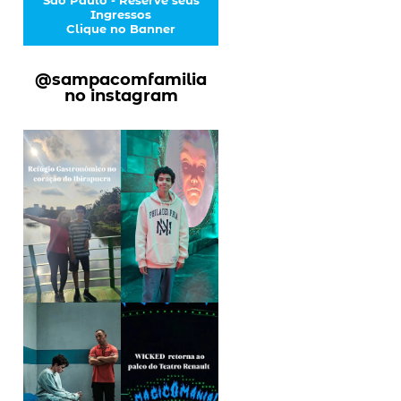
Ingressos
Clique no Banner
@sampacomfamilia
no instagram