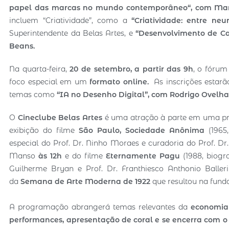
papel das marcas no mundo contemporâneo
“, com Ma
incluem “Criatividade”, como a
“Criatividade: entre neu
Superintendente da Belas Artes, e
“Desenvolvimento de Ca
Beans.
Na quarta-feira,
20 de setembro, a partir das 9h
, o fórum
foco especial em um
formato online.
As inscrições estarão
temas como
“IA no Desenho Digital”, com Rodrigo Ovel
O
Cineclube Belas Artes
é uma atração à parte em uma pr
exibição do filme
São Paulo, Sociedade Anônima
(1965
especial do Prof. Dr. Ninho Moraes e curadoria do Prof. Dr.
Manso
às 12h
e do filme
Eternamente Pagu
(1988, biogr
Guilherme Bryan e Prof. Dr. Franthiesco Anthonio Balle
da
Semana de Arte Moderna de 1922
que resultou na funda
A programação abrangerá temas relevantes da
economia 
performances, apresentação de coral e se encerra com 