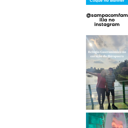
Clique no Banner
@sampacomfam
ilia no
instagram