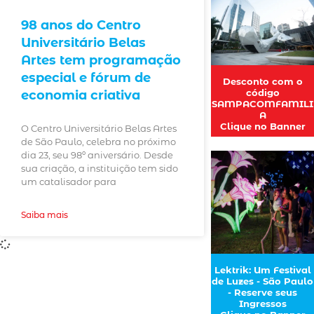
98 anos do Centro
Universitário Belas
Artes tem programação
especial e fórum de
Desconto com o
código
economia criativa
SAMPACOMFAMILI
A
Clique no Banner
O Centro Universitário Belas Artes
de São Paulo, celebra no próximo
dia 23, seu 98º aniversário. Desde
sua criação, a instituição tem sido
um catalisador para
Saiba mais
Lektrik: Um Festival
de Luzes - São Paulo
- Reserve seus
Ingressos