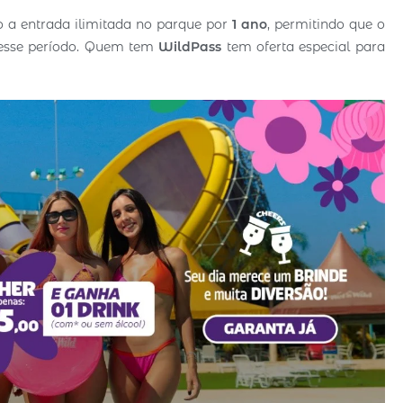
to a entrada ilimitada no parque por
1 ano
, permitindo que o
e esse período. Quem tem
WildPass
tem oferta especial para