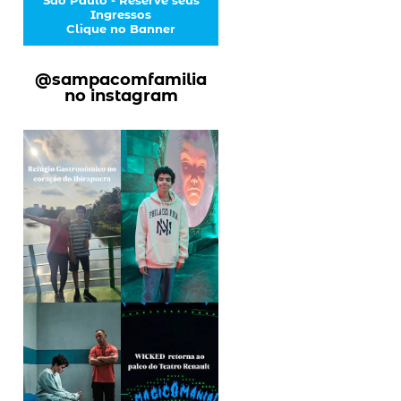
Ingressos
Clique no Banner
@sampacomfamilia
no instagram