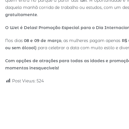
quem entra no parque a partir das
13h
. A oportunidade é 
daquela manhã corrida de trabalho ou estudos, com um des
gratuitamente
.
O Wet é Delas! Promoção Especial para o Dia Internaci
Nos dias
08 e 09 de março
, as mulheres pagam apenas
R$ 
ou sem álcool)
para celebrar a data com muito estilo e dive
Com opções de atrações para todas as idades e promoções
momentos inesquecíveis!
Post Views:
524