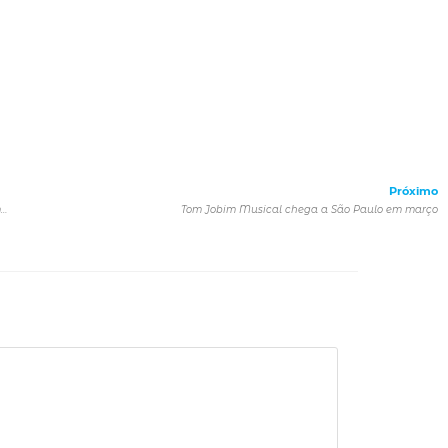
Próximo
Veja o trailer inédito do filme Oeste Outra Vez, vencedor do prêmio de Melhor Filme do Festival de Gramado
Tom Jobim Musical chega a São Paulo em março