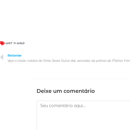
WET`N WILD
Anterior
Deixe um comentário