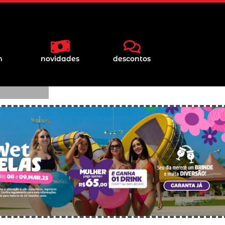
ções
m
novidades
descontos
 e