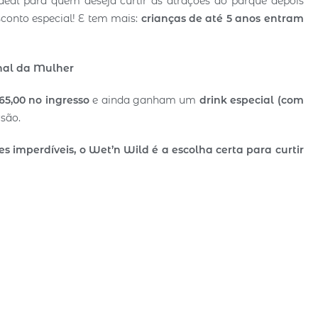
ideal para quem deseja curtir as atrações do parque depois
conto especial! E tem mais:
crianças de até 5 anos entram
onal da Mulher
65,00 no ingresso
e ainda ganham um
drink especial (com
rsão.
 imperdíveis, o Wet’n Wild é a escolha certa para curtir