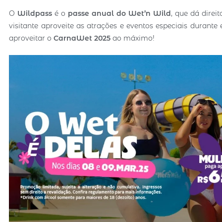
O
Wildpass
é o
passe anual do Wet’n Wild
, que dá direi
visitante aproveite as atrações e eventos especiais durant
aproveitar o
CarnaWet 2025
ao máximo!