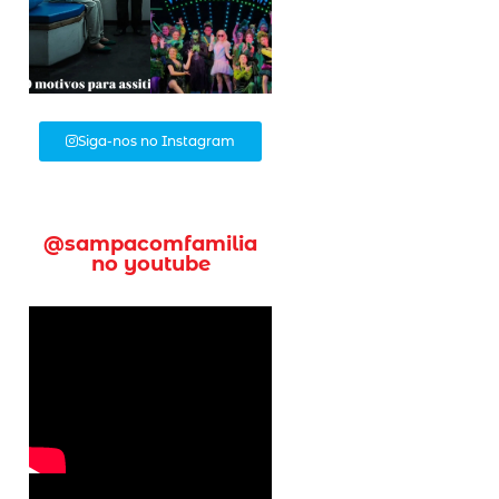
Siga-nos no Instagram
@sampacomfamilia
no youtube