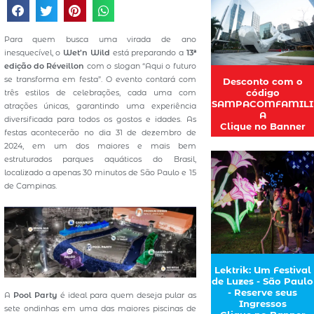
Para quem busca uma virada de ano
inesquecível, o
Wet’n Wild
está preparando a
13ª
edição do Réveillon
com o slogan “Aqui o futuro
se transforma em festa”. O evento contará com
Desconto com o
código
três estilos de celebrações, cada uma com
SAMPACOMFAMILI
atrações únicas, garantindo uma experiência
A
diversificada para todos os gostos e idades. As
Clique no Banner
festas acontecerão no dia 31 de dezembro de
2024, em um dos maiores e mais bem
estruturados parques aquáticos do Brasil,
localizado a apenas 30 minutos de São Paulo e 15
de Campinas.
Lektrik: Um Festival
de Luzes - São Paulo
- Reserve seus
A
Pool Party
é ideal para quem deseja pular as
Ingressos
sete ondinhas em uma das maiores piscinas de