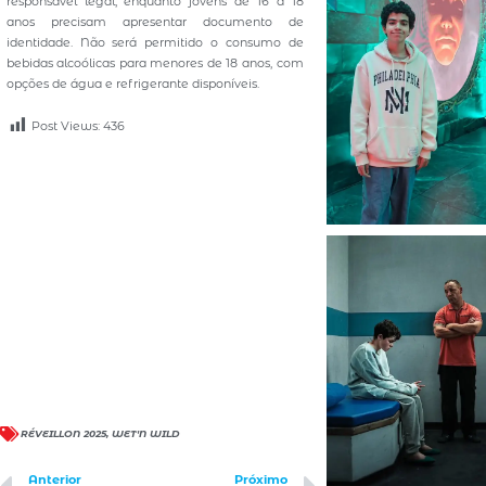
responsável legal, enquanto jovens de 16 a 18
anos precisam apresentar documento de
identidade. Não será permitido o consumo de
bebidas alcoólicas para menores de 18 anos, com
opções de água e refrigerante disponíveis.
Post Views:
436
RÉVEILLON 2025
,
WET'N WILD
Anterior
Próximo