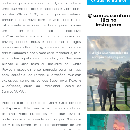
Clique no Banner
ondas do país, embalado por DJs animados e
uma queima de fogos emocionante. Com open
bar das 22h às 3h30, os participantes poderão
@sampacomfam
ilia no
brindar o ano novo com cerveja puro malte,
instagram
refrigerante e espumante. Para quem prefere
um ambiente mais exclusivo,
o
Camarote
oferece uma vista panorâmica
privilegiada dos shows e da queima de fogos,
com acesso à Pool Party, além de open bar com
drinks variados e open food com temakeria, mini
sanduíches e petiscos à vontade. Já o
Premium
Dinner
é uma festa all inclusive no White
Pavilion, especialmente pensada para famílias,
com cardápio requintado e atrações musicais
exclusivas, como as bandas Supernova, Roxy e
Quasímodo, além da tradicional Escola de
Samba Vai-Vai.
Para facilitar o acesso, o Wet’n Wild oferece
o
Expresso Wet
, ônibus exclusivo saindo do
Terminal Barra Funda às 20h, que leva os
participantes diretamente ao parque. Menores
de 16 anos devem estar acompanhados de um