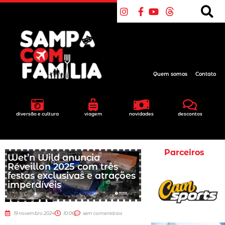
Quem somos
Contato
diversão e cultura
viagem
novidades
descontos
Parceiros
Wet’n Wild anuncia
Réveillon 2025 com três
festas exclusivas e atrações
imperdíveis
19 novembro 2024
10:06
sem comentários