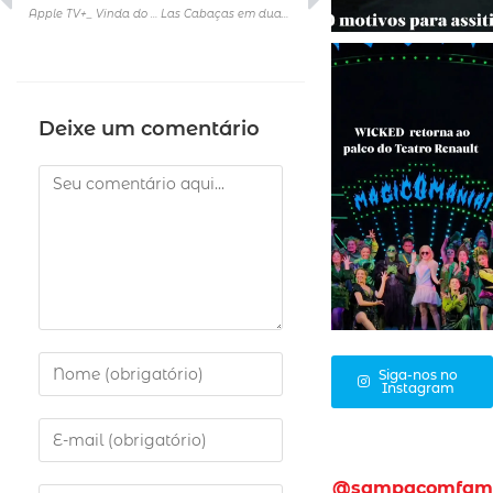
Apple TV+_ Vinda do elenco da série “Ruptura” e do novo filme “Entre Montanhas” para os Palcos Thunder e Omelete
Las Cabaças em duas apresentações de “Divagar e Sempre”,no Sesc Avenida Paulista
Deixe um comentário
Siga-nos no
Instagram
@sampacomfam