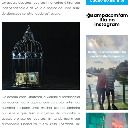
Clique no Banner
ter acesso aos seus recursos financeiros é tirar sua
independência e deixá-la à mercê de uma série
de situações constrangedoras”, avalia.
@sampacomfam
ilia no
instagram
De acordo com Andressa, a violência patrimonial
ou econômica é aquela que controla, intimida,
humilha ou pune uma mulher usando dinheiro
ou bens e que tem o objetivo de controlar o
acesso e o uso de recursos, limitando assim sua
autonomia financeira. “Sem essa liberdade de