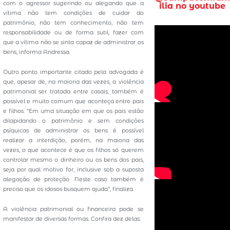
com o agressor sugerindo ou alegando que a
ilia no youtube
vítima não tem condições de cuidar do
patrimônio, não tem conhecimento, não tem
responsabilidade ou de forma sutil, fazer com
que a vítima não se sinta capaz de administrar os
bens, informa Andressa.
Outro ponto importante citado pela advogada é
que, apesar de, na maioria das vezes, a violência
patrimonial ser tratada entre casais, também é
possível e muito comum que aconteça entre pais
e filhos. “Em uma situação em que os pais estão
dilapidando o patrimônio e sem condições
psíquicas de administrar os bens é possível
realizar a interdição, porém, na maioria das
vezes, o que acontece é que os filhos só querem
controlar mesmo o dinheiro ou os bens dos pais,
seja por qual motivo for, inclusive sob a suposta
alegação de proteção. Neste caso também é
preciso que os idosos busquem ajuda”, finaliza.
A violência patrimonial ou financeira pode se
manifestar de diversas formas. Confira dez delas: