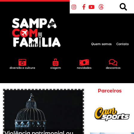
Quem somos
Contato
diversão e cultura
viagem
novidades
descontos
Parceiros
Violência patrimonial ou