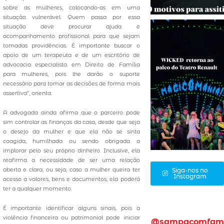
sobre as mulheres, colocando-as em uma
situação vulnerável. Quem passa por essa
situação deve procurar ajuda e
acompanhamento profissional para que sejam
tomadas providências. É importante buscar o
apoio de um terapeuta e de um escritório de
advocacia especialista em Direito de Família
para mulheres, pois lhe darão o suporte
necessário para tomar as decisões de forma mais
assertiva”, orienta.
A advogada ainda afirma que o parceiro pode
sim controlar as finanças da casa, desde que seja
o desejo da mulher e que ela não se sinta
coagida, humilhada ou sendo obrigada a
implorar pelo seu próprio dinheiro. Inclusive, ela
reafirma a necessidade de ser uma relação
aberta e clara, ou seja, caso a mulher queira ter
Siga-nos no
Instagram
acesso a valores, bens e documentos, ela poderá
ter a qualquer momento.
É importante identificar alguns sinais, pois a
violência financeira ou patrimonial pode iniciar
@sampacomfam