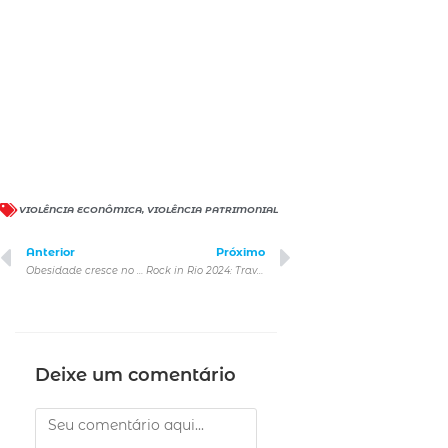
VIOLÊNCIA ECONÔMICA
,
VIOLÊNCIA PATRIMONIAL
Anterior
Próximo
Obesidade cresce no país em 2023 e acende alerta sobre a necessidade desvendar mitos para uma vida mais saudável
Rock in Rio 2024: Travis Scott é o headliner do Palco Mundo no primeiro dia do festival
Deixe um comentário