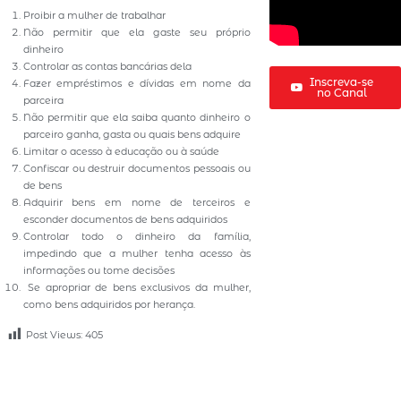
Proibir a mulher de trabalhar
Não permitir que ela gaste seu próprio
dinheiro
Controlar as contas bancárias dela
Inscreva-se
Fazer empréstimos e dívidas em nome da
no Canal
parceira
Não permitir que ela saiba quanto dinheiro o
parceiro ganha, gasta ou quais bens adquire
Limitar o acesso à educação ou à saúde
Confiscar ou destruir documentos pessoais ou
de bens
Adquirir bens em nome de terceiros e
esconder documentos de bens adquiridos
⁠Controlar todo o dinheiro da família,
impedindo que a mulher tenha acesso às
informações ou tome decisões
⁠Se apropriar de bens exclusivos da mulher,
como bens adquiridos por herança.
Post Views:
405