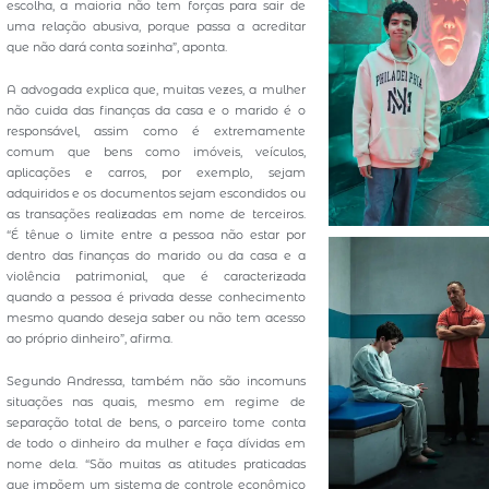
escolha, a maioria não tem forças para sair de
uma relação abusiva, porque passa a acreditar
que não dará conta sozinha”, aponta.
A advogada explica que, muitas vezes, a mulher
não cuida das finanças da casa e o marido é o
responsável, assim como é extremamente
comum que bens como imóveis, veículos,
aplicações e carros, por exemplo, sejam
adquiridos e os documentos sejam escondidos ou
as transações realizadas em nome de terceiros.
“É tênue o limite entre a pessoa não estar por
dentro das finanças do marido ou da casa e a
violência patrimonial, que é caracterizada
quando a pessoa é privada desse conhecimento
mesmo quando deseja saber ou não tem acesso
ao próprio dinheiro”, afirma.
Segundo Andressa, também não são incomuns
situações nas quais, mesmo em regime de
separação total de bens, o parceiro tome conta
de todo o dinheiro da mulher e faça dívidas em
nome dela. “São muitas as atitudes praticadas
que impõem um sistema de controle econômico