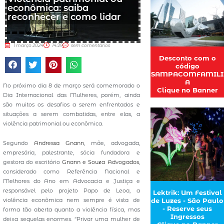
econômica: saiba
reconhecer e como lidar
1 março 2024
14:29
sem comentários
Desconto com o
código
SAMPACOMFAMILI
A
No próximo dia 8 de março será comemorado o
Clique no Banner
Dia Internacional das Mulheres, porém, ainda
são muitos os desafios a serem enfrentados e
situações a serem combatidas, entre elas, a
violência patrimonial ou econômica.
Segundo
Andressa Gnann
, mãe, advogada,
empresária, palestrante, sócia fundadora e
gestora do escritório
Gnann e Souza Advogados
,
considerado como Referência Nacional e
Melhores do Ano em Advocacia e Justiça e
responsável pelo projeto Papo de Leoa, a
Lektrik: Um Festival
violência econômica nem sempre é vista de
de Luzes - São Paulo
- Reserve seus
forma tão aberta quanto a violência física, mas
Ingressos
deixa sequelas enormes. “Privar uma mulher de