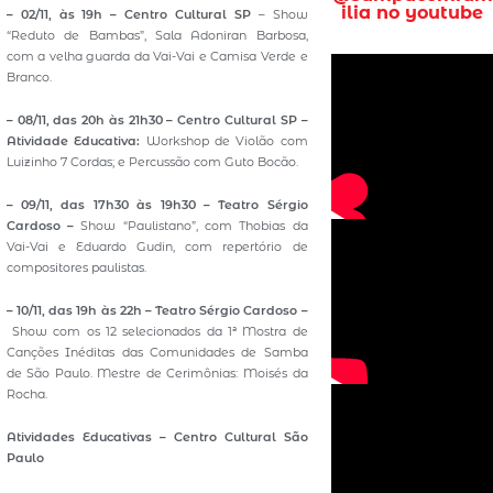
ilia no youtube
– 02/11, às 19h – Centro Cultural SP
– Show
“Reduto de Bambas”, Sala Adoniran Barbosa,
com a velha guarda da Vai-Vai e Camisa Verde e
Branco.
– 08/11, das 20h às 21h30 – Centro Cultural SP –
Atividade Educativa:
Workshop de Violão com
Luizinho 7 Cordas; e Percussão com Guto Bocão.
– 09/11, das 17h30 às 19h30 – Teatro Sérgio
Cardoso –
Show “Paulistano”, com Thobias da
Vai-Vai e Eduardo Gudin, com repertório de
compositores paulistas.
– 10/11, das 19h às 22h – Teatro Sérgio Cardoso –
Show com os 12 selecionados da 1ª Mostra de
Canções Inéditas das Comunidades de Samba
de São Paulo. Mestre de Cerimônias: Moisés da
Rocha.
Atividades Educativas – Centro Cultural São
Paulo