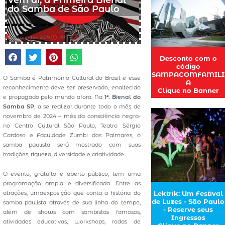
do Samba de São Paulo
20 outubro 2024
20:34
sem comentários
Desconto com o
código
SAMPACOMFAMILI
O Samba é Patrimônio Cultural do Brasil e esse
A
reconhecimento deve ser preservado, enaltecido
Clique no Banner
e propagado pelo mundo afora. Na
1ª. Bienal do
Samba SP
, a se realizar durante todo o mês de
novembro de 2024 – mês da consciência negra-
no Centro Cultural São Paulo, Teatro Sérgio
Cardoso e Faculdade Zumbi dos Palmares, o
samba paulista será mostrado com suas
tradições, riqueza, diversidade e criatividade.
O evento, gratuito e aberto público, tem uma
programação ampla e diversificada. Entre as
atrações, umaexposição que conta a história do
Lektrik: Um Festival
de Luzes - São Paulo
samba paulista através de sua linha do tempo,
- Reserve seus
além de shows com sambistas famosos,
Ingressos
atividades educativas, workshops, rodas de