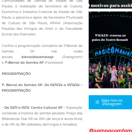
Comunidades de Samba do Estado de São
Paulo); a realização da Secretaria de Cultura,
Economia e Indústria Criativas do Estado de São
Paulo; a parceria e apoio da Secretaria Municipal
de Cultura de São Paulo, APAA (Associação
Paulista dos Amigos da Arte) e da Faculdade
Zumbi dos Palmares.
Confira a programação completa da 1ª.Bienal do
Samba SP nas redes
sociais:
bienaldosambasp
(Instagram)
e
1ª.Bienal do Samba SP
(Facebook).
PROGRAMAÇÃO
1ª. Bienal do Samba SP- De 02/11/24 a 01/12/24 –
PROGRAMAÇÃO
Siga-nos no
Instagram
–
De 02/11 a 01/12- Centro Cultural SP
– Exposição
contando a história do samba paulista. Praça das
Bibliotecas. Das 10h às 20h (de terça à sexta-feira)
e de 10h às 18h (sábados, domingos e feriados).
@sampacomfam