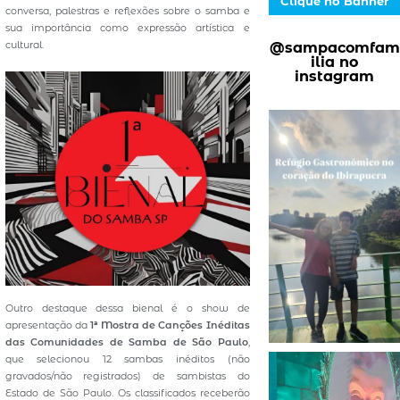
Clique no Banner
conversa, palestras e reflexões sobre o samba e
sua importância como expressão artística e
cultural.
@sampacomfam
ilia no
instagram
Outro destaque dessa bienal é o show de
apresentação da
1ª Mostra de Canções Inéditas
das Comunidades de Samba de São Paulo
,
que selecionou 12 sambas inéditos (não
gravados/não registrados) de sambistas do
Estado de São Paulo. Os classificados receberão