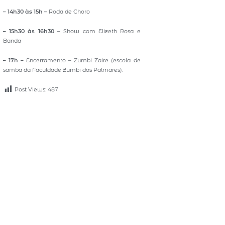
– 14h30 às 15h –
Roda de Choro
– 15h30 às 16h30
– Show com Elizeth Rosa e
Banda
– 17h –
Encerramento – Zumbi Zaire (escola de
samba da Faculdade Zumbi dos Palmares).
Post Views:
487