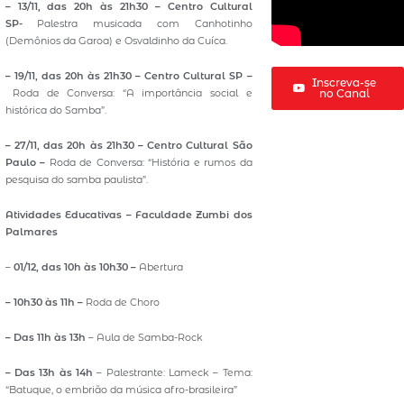
– 13/11, das 20h às 21h30 – Centro Cultural
SP-
Palestra musicada com Canhotinho
(Demônios da Garoa) e Osvaldinho da Cuíca.
– 19/11, das 20h às 21h30 – Centro Cultural SP –
Inscreva-se
Roda de Conversa: “A importância social e
no Canal
histórica do Samba”.
– 27/11, das 20h às 21h30 – Centro Cultural São
Paulo –
Roda de Conversa: “História e rumos da
pesquisa do samba paulista”.
Atividades Educativas – Faculdade Zumbi dos
Palmares
–
01/12, das 10h às 10h30 –
Abertura
– 10h30 às 11h –
Roda de Choro
– Das 11h às 13h
– Aula de Samba-Rock
– Das 13h às 14h
– Palestrante: Lameck – Tema:
“Batuque, o embrião da música afro-brasileira”