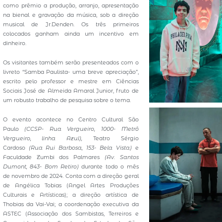
como prêmio a produção, arranjo, apresentação
na bienal e gravação da música, sob a direção
musical de Jr.Denden. Os três primeiros
colocados ganham ainda um incentivo em
dinheiro.
Os visitantes também serão presenteados com o
livreto “Samba Paulista- uma breve apreciação”,
escrito pelo professor e mestre em Ciências
Sociais José de Almeida Amaral Junior, fruto de
um robusto trabalho de pesquisa sobre o tema.
O evento acontece no Centro Cultural São
Paulo
(CCSP- Rua Vergueiro, 1000- Metrô
Vergueiro, linha Azul),
Teatro Sérgio
Cardoso
(Rua Rui Barbosa, 153- Bela Vista)
e
Faculdade Zumbi dos Palmares
(Av. Santos
Dumont, 843- Bom Retiro)
durante todo o mês
de novembro de 2024. Conta com a direção geral
de Angélica Tobias (Angel Artes Produções
Culturais e Artísticas); a direção artística de
Thobias da Vai-Vai; a coordenação executiva da
ASTEC (Associação dos Sambistas, Terreiros e