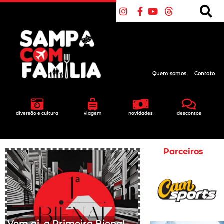
Quem somos
Contato
diversão e cultura
viagem
novidades
descontos
Parceiros
Vem ai, a Primeira Bienal