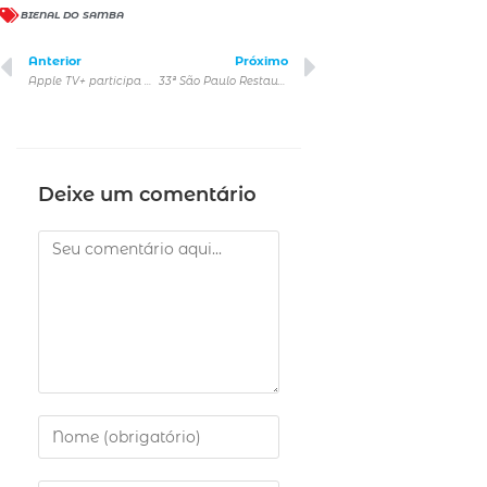
BIENAL DO SAMBA
Anterior
Próximo
Apple TV+ participa da CCXP24
33ª São Paulo Restaurant Week inicia incentivando os mais de 180 participantes a valorizar a culinária regional
Deixe um comentário