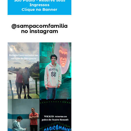
Ingressos
Clique no Banner
@sampacomfamilia
no instagram