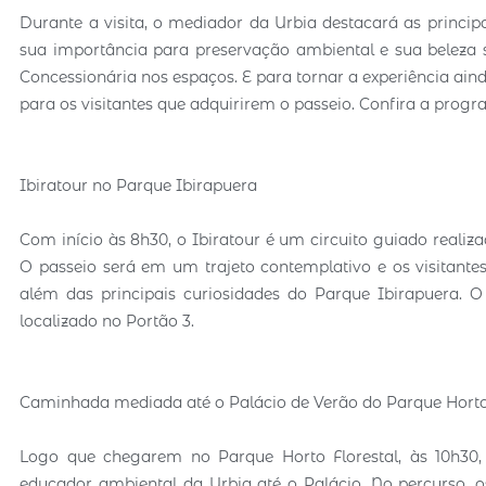
Durante a visita, o mediador da Urbia destacará as princip
sua importância para preservação ambiental e sua beleza s
Concessionária nos espaços. E para tornar a experiência a
para os visitantes que adquirirem o passeio. Confira a pro
Ibiratour no Parque Ibirapuera
Com início às 8h30, o Ibiratour é um circuito guiado realiz
O passeio será em um trajeto contemplativo e os visitantes
além das principais curiosidades do Parque Ibirapuera. 
localizado no Portão 3.
Caminhada mediada até o Palácio de Verão do Parque Horto 
Logo que chegarem no Parque Horto Florestal, às 10h30
educador ambiental da Urbia até o Palácio. No percurso, os