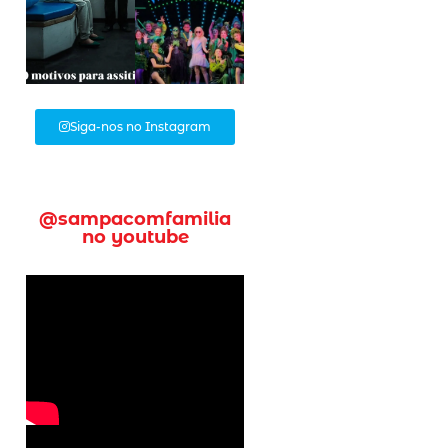
Siga-nos no Instagram
@sampacomfamilia
no youtube