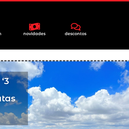
m
novidades
descontos
 ‘3
atas