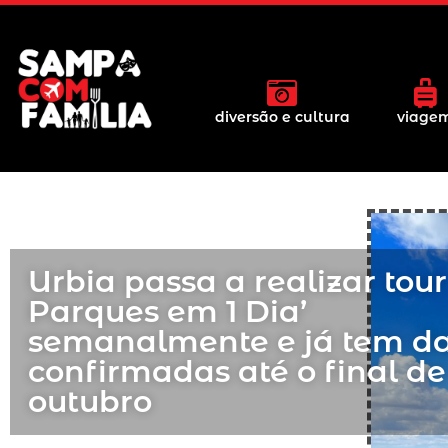
diversão e cultura
viage
Urbia passa a realizar tour
Parques em 1 Dia’
semanalmente e já tem d
confirmadas até o final de
outubro