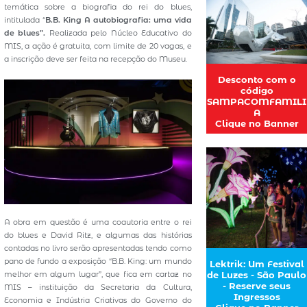
temática sobre a biografia do rei do blues,
intitulada “
B.B. King A autobiografia: uma vida
de blues”.
Realizada pelo Núcleo Educativo do
MIS, a ação é gratuita, com limite de 20 vagas, e
a inscrição deve ser feita na recepção do Museu.
Desconto com o
código
SAMPACOMFAMILI
A
Clique no Banner
A obra em questão é uma coautoria entre o rei
do blues e David Ritz, e algumas das histórias
contadas no livro serão apresentadas tendo como
pano de fundo a exposição “B.B. King: um mundo
Lektrik: Um Festival
melhor em algum lugar”, que fica em cartaz no
de Luzes - São Paulo
- Reserve seus
MIS – instituição da Secretaria da Cultura,
Ingressos
Economia e Indústria Criativas do Governo do