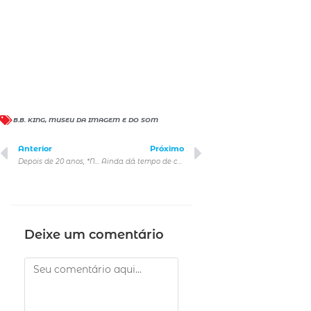
B.B. KING
,
MUSEU DA IMAGEM E DO SOM
Anterior
Próximo
Depois de 20 anos, *NSYNC retorna com “Better Place”, da trilha sonora do filme Trolls Band Together
Ainda dá tempo de curtir a Turnê do The Weeknd no Brasil!
Deixe um comentário