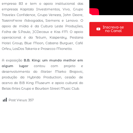
empresa B3 e tem o apoio institucional das
empresas Kapitalo Investimentos, Vivo, Grupo
Travelex Confidence, Grupo Veneza, John Deere,
TozziniFreire Advogados, Siemens e Lenovo. O
apoio de mídia é da Cultura Leste Produções,
Inscreva-se
no Canal
Folha de S.Paulo, JCDecaux e Kiss FM. O apoio
operacional é da Telium, Kaspersky, Pestana
Hotel Group, Blue Moon, Cabana Burguer, Café
Orfeu, LosDos Takeria e Prosecco Mionetto.
A exposição
B.B. King: um mundo melhor em
algum lugar
contou com projeto e
desenvolvimento do Atelier Marko Brajovic,
produção da Hybrida Production, cessão de
acervo do B.B King Museum e apoio cultural do
Belas Artes Grupo e Bourbon Street Music Club.
Post Views:
357