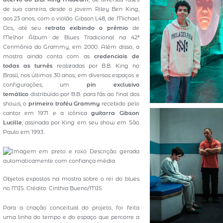
de sua carreira, desde o jovem Riley Ben King,
aos 23 anos, com o violão Gibson L48, de Michael
Ocs, até seu
retrato exibindo o prêmio
de
Melhor Álbum de Blues Tradicional na 42ª
Cerimônia do Grammy, em 2000. Além disso, a
mostra ainda conta com as
credenciais de
todas as turnês
realizadas por B.B. King no
Brasil, nos últimos 30 anos, em diversos espaços e
configurações, um
pin exclusivo
temático
distribuído por B.B. para fãs ao final dos
shows, o
primeiro troféu Grammy
recebido pelo
cantor em 1971 e a icônica
guitarra Gibson
Lucille
, assinada por King em seu show em São
Paulo em 1993.
Objetos expostos na mostra sobre o rei do blues
no MIS. Crédito: Cinthia Bueno/MIS
Para a criação conceitual do projeto, foi feita
uma linha do tempo e do espaço que percorre a