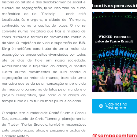
história do artista e dos desdobramentos social e
cultural da segregação, fluxo inspirado no curso
meândrico do rio Mississipi – onde está
localizada, às margens, a cidade de Memphis,
conhecida como a capital do blues. O rio se
converte numa metáfora que traz a mistura de
cores, texturas e formas no movimento contínuo
da vida. A trajetória de vida e superação de
B.B.
King
é metáfora para tratar do tema maior da
exposição: os preconceitos vivenciados por todos
até os dias de hoje em nossa sociedade.
Paralelamente à trajetória do artista, a mostra
ilustra outros movimentos de luta contra a
segregação ao redor do mundo, trazendo uma
narrativa que se dá pela intersecção entre a vida
do músico, o panorama de lutas pelo mundo e o
projeto cenográfico, que narra a mudança do
tempo rumo a um futuro mais plural e colorido.
Siga-nos no
Instagram
O projeto tem curadoria de André Sturm e Cacau
Ras, consultoria de Chris Flannery, planejamento
do Atelier Marko Brajovic, também responsável
pelo projeto expográfico, e pesquisa e textos de
@sampacomfam
Gabriela Antero.