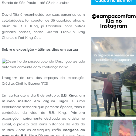
Clique no Banner
Estado de São Paulo – até 08 de outubro.
David Ritz é reconhecido por suas parcerias com
@sampacomfam
ilia no
celebridades, foi coautor de 36 autobiografias e,
instagram
além de B. B. King, já trabalhou com outros
grandes nomes, como Aretha Franklin, Ray
Charles e Nat King Cole.
Sobre a exposição – últimos dias em cartaz
Imagem de um dos espaços da exposição.
Crédito: Cinthia Bueno/MIS
Em cartaz até o dia 8 de outubro,
B.B. King: um
mundo melhor em algum lugar
é uma
experiência sensorial que percorre épocas, fatos e
conteúdos da vida de B.B. King. Primeira
exposição inteiramente dedicada ao artista no
Brasil, o projeto traz itens históricos da vida do
músico. Entre os destaques, estão
imagens do
acervo do B.B. King Museum
, de diversas fases