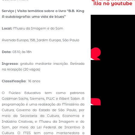
ilia no youtube
Serviço |
Visita temática sobre o livro “B.B. King
A autobiografia: uma vida de blues”
Local:
Museu da Imagem e do Som
Avenida Europa, 158, Jardim Europa, São Paulo
Data:
03.10, às 18h
Ingresso:
gratuito mediante inscrição. Retirada
na recepção (20 vagas)
Classificação:
16 anos
O Núcleo Educativo tem como patronos
Goldman Sachs, Siemens, PWC e Albert Sabin. A
programação é uma realização do Ministério da
Cultura, Governo do Estado de São Paulo, por
meio da Secretaria da Cultura, Economia e
Indústria Criativas, e Museu da Imagem e do
Som, por meio da Lei Federal de Incentivo à
Cultura. O MIS tem como mantenedora a