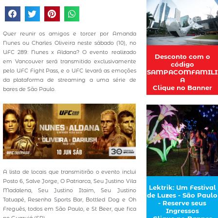
Quer reunir os amigos e torcer por Amanda
Nunes ou Charles Oliveira neste sábado (10), no
UFC 289: Nunes x Aldana? O evento realizado
Desconto com o
em Vancouver será transmitido exclusivamente
código
pelo UFC Fight Pass, e o UFC levará as emoções
SAMPACOMFAMILI
A
da plataforma de streaming a uma série de
Clique no Banner
bares de São Paulo.
A lista de locais que transmitirão o evento inclui
Posto 6, Salve Jorge, O Patriarca, Seu Justino Vila
Lektrik: Um Festival
Madalena, Seu Justino Itaim, Seu Justino
de Luzes - São Paulo
Tatuapé, Resenha Sports Bar, Bottled Dog e Oh
- Reserve seus
Freguês, todos em São Paulo, e St Beer, que fica
Ingressos
no Guarujá (SP).