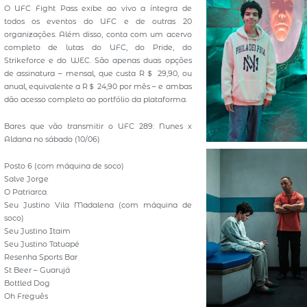
O UFC Fight Pass exibe ao vivo a íntegra de
todos os eventos do UFC e de outras 20
organizações. Além disso, conta com um acervo
completo de lutas do UFC, do Pride, do
Strikeforce e do WEC. São apenas duas opções
de assinatura – mensal, que custa R＄ 29,90, ou
anual, equivalente a R＄ 24,90 por mês – e ambas
dão acesso completo ao portfólio da plataforma.
Bares que vão transmitir o UFC 289: Nunes x
Aldana no sábado (10/06)
Posto 6 (com máquina de soco)
Salve Jorge
O Patriarca
Seu Justino Vila Madalena (com máquina de
soco)
Seu Justino Itaim
Seu Justino Tatuapé
Resenha Sports Bar
St Beer – Guarujá
Bottled Dog
Oh Freguês