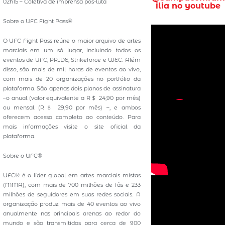
02h15 – Coletiva de imprensa pós-luta
ilia no youtube
Sobre o UFC Fight Pass®
O UFC Fight Pass reúne o maior arquivo de artes
marciais em um só lugar, incluindo todos os
eventos de UFC, PRIDE, Strikeforce e WEC. Além
disso, são mais de mil horas de eventos ao vivo,
com mais de 20 organizações no portfólio da
plataforma. São apenas dois planos de assinatura
–o anual (valor equivalente a R＄ 24,90 por mês)
ou mensal (R＄ 29,90 por mês) –, e ambos
oferecem acesso completo ao conteúdo. Para
mais informações visite o site oficial da
plataforma.
Sobre o UFC®
UFC® é o líder global em artes marciais mistas
(MMA), com mais de 700 milhões de fãs e 233
milhões de seguidores em suas redes sociais. A
organização produz mais de 40 eventos ao vivo
anualmente nas principais arenas ao redor do
mundo e são transmitidos para cerca de 900