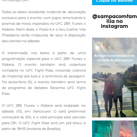
Clique no Banner
Todos os bares receberão material de decoração
@sampacomfam
exclusivo para o evento, com jogos americanos e
ilia no
prismas de mesa inspirados no UFC 289: Nunes x
instagram
Aldana. Além disso, o Posto 6 e o Seu Justino Vila
Madalena terão máquinas de soco à disposição
dos clientes no sábado.
A transmissão nos bares é parte de uma
programação especial para o UFC 289: Nunes x
Aldana. O evento também terá cobertura
completa no UFC Fight Pass, incluindo coletiva
de imprensa pré-luta e a cerimônia de pesagem.
Na sexta-feira (9), o evento também será tema
do programa de debates Resenha UFC Fight
Pass.
O UFC 289: Nunes x Aldana será realizado no
sábado (10), em Vancouver. O card preliminar
começará às 20h, e o card principal está previsto
para 23h. O UFC Fight Pass terá um pré-show a
partir de 19h15 (horários de Brasília).