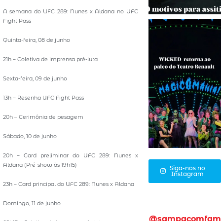
A semana do UFC 289: Nunes x Aldana no UFC
Fight Pass
Quinta-feira, 08 de junho
21h – Coletiva de imprensa pré-luta
Sexta-feira, 09 de junho
13h – Resenha UFC Fight Pass
20h – Cerimônia de pesagem
Sábado, 10 de junho
20h – Card preliminar do UFC 289: Nunes x
Aldana (Pré-show às 19h15)
Siga-nos no
Instagram
23h – Card principal do UFC 289: Nunes x Aldana
Domingo, 11 de junho
@sampacomfam