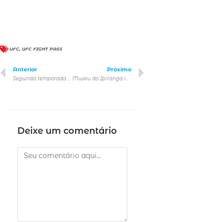
UFC
,
UFC FIGHT PASS
Anterior
Próximo
Segunda temporada de O Verão Que Mudou Minha Vida
Museu do Ipiranga inicia cobrança de ingressos e estende horário de visitação
Deixe um comentário