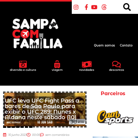
Quem somos
Contato
diversão e cultura
viagem
novidades
descontos
Parceiros
UFC leva UFC Fight Pass a
bares de São Paulo para
exibir o UFC 289: Nunes x
Aldana neste sábado (10)
10 junho 2023
00:00
sem comentários