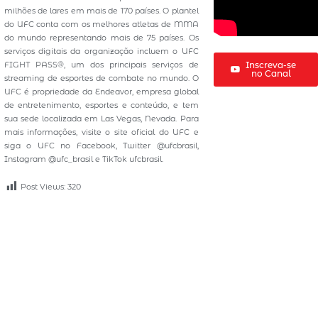
milhões de lares em mais de 170 países. O plantel
do UFC conta com os melhores atletas de MMA
do mundo representando mais de 75 países. Os
serviços digitais da organização incluem o UFC
FIGHT PASS®, um dos principais serviços de
Inscreva-se
no Canal
streaming de esportes de combate no mundo. O
UFC é propriedade da Endeavor, empresa global
de entretenimento, esportes e conteúdo, e tem
sua sede localizada em Las Vegas, Nevada. Para
mais informações, visite o site oficial do UFC e
siga o UFC no Facebook, Twitter @ufcbrasil,
Instagram @ufc_brasil e TikTok ufcbrasil.
Post Views:
320